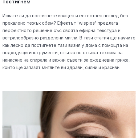
постигнем
Искате ли да постигнете изящен и естествен поглед без
прекалено тежък обем? Ефектът 'wispies' предлага
перфектното решение със своята ефирна текстура и
ветрилообразно разделени мигли. В тази статия ще научите
как лесно да постигнете тази визия у дома с помощта на
подходящи инструменти, стъпка по стъпка техника на
нанасяне на спирала и важни съвети за ежедневна грижа,
които ще запазят миглите ви здрави, силни и красиви.