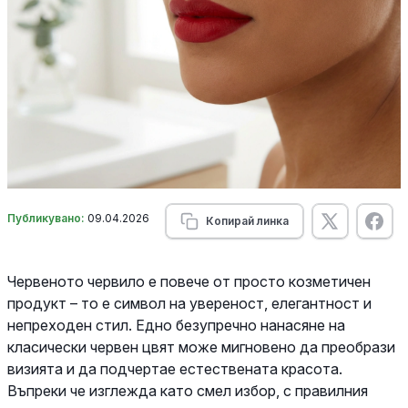
Публикувано:
09.04.2026
Копирай линка
Червеното червило е повече от просто козметичен
продукт – то е символ на увереност, елегантност и
непреходен стил. Едно безупречно нанасяне на
класически червен цвят може мигновено да преобрази
визията и да подчертае естествената красота.
Въпреки че изглежда като смел избор, с правилния