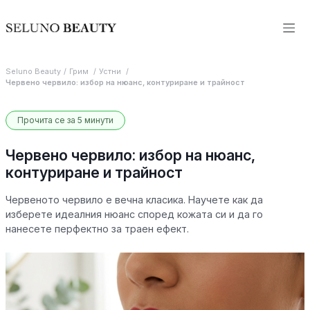
Seluno Beauty
Грим
Устни
Червено червило: избор на нюанс, контуриране и трайност
Прочита се за 5 минути
Червено червило: избор на нюанс,
контуриране и трайност
Червеното червило е вечна класика. Научете как да
изберете идеалния нюанс според кожата си и да го
нанесете перфектно за траен ефект.