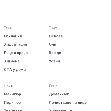
Тяло
Грим
Епилация
Основа
Хидратация
Очи
Ръце и крака
Вежди
Хигиена
Устни
СПА у дома
Нокти
Лице
Маникюр
Демакиаж
Педикюр
Почистване на лице
Трайност
Хидратация