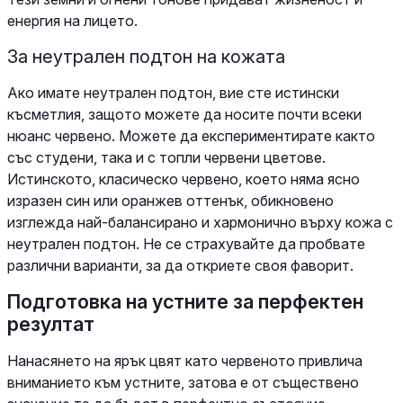
енергия на лицето.
За неутрален подтон на кожата
Ако имате неутрален подтон, вие сте истински
късметлия, защото можете да носите почти всеки
нюанс червено. Можете да експериментирате както
със студени, така и с топли червени цветове.
Истинското, класическо червено, което няма ясно
изразен син или оранжев оттенък, обикновено
изглежда най-балансирано и хармонично върху кожа с
неутрален подтон. Не се страхувайте да пробвате
различни варианти, за да откриете своя фаворит.
Подготовка на устните за перфектен
резултат
Нанасянето на ярък цвят като червеното привлича
вниманието към устните, затова е от съществено