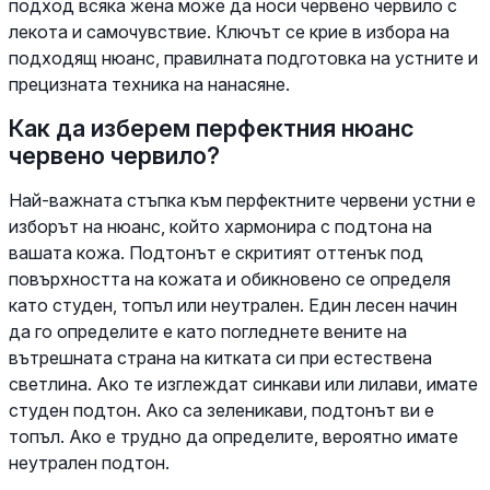
подход всяка жена може да носи червено червило с
лекота и самочувствие. Ключът се крие в избора на
подходящ нюанс, правилната подготовка на устните и
прецизната техника на нанасяне.
Как да изберем перфектния нюанс
червено червило?
Най-важната стъпка към перфектните червени устни е
изборът на нюанс, който хармонира с подтона на
вашата кожа. Подтонът е скритият оттенък под
повърхността на кожата и обикновено се определя
като студен, топъл или неутрален. Един лесен начин
да го определите е като погледнете вените на
вътрешната страна на китката си при естествена
светлина. Ако те изглеждат синкави или лилави, имате
студен подтон. Ако са зеленикави, подтонът ви е
топъл. Ако е трудно да определите, вероятно имате
неутрален подтон.