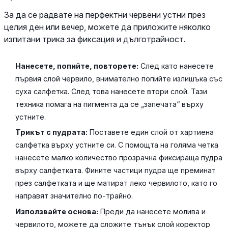
За да се радвате на перфектни червени устни през
целия ден или вечер, можете да приложите няколко
изпитани трика за фиксация и дълготрайност.
Нанесете, попийте, повторете:
След като нанесете
първия слой червило, внимателно попийте излишъка със
суха салфетка. След това нанесете втори слой. Тази
техника помага на пигмента да се „запечата“ върху
устните.
Трикът с пудрата:
Поставете един слой от хартиена
салфетка върху устните си. С помощта на голяма четка
нанесете малко количество прозрачна фиксираща пудра
върху салфетката. Фините частици пудра ще преминат
през салфетката и ще матират леко червилото, като го
направят значително по-трайно.
Използвайте основа:
Преди да нанесете молива и
червилото, можете да сложите тънък слой коректор