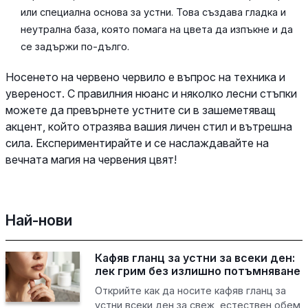
или специална основа за устни. Това създава гладка и
неутрална база, която помага на цвета да изпъкне и да
се задържи по-дълго.
Носенето на червено червило е въпрос на техника и
увереност. С правилния нюанс и няколко лесни стъпки
можете да превърнете устните си в зашеметяващ
акцент, който отразява вашия личен стил и вътрешна
сила. Експериментирайте и се наслаждавайте на
вечната магия на червения цвят!
Най-нови
Кафяв гланц за устни за всеки ден:
лек грим без излишно потъмняване
Открийте как да носите кафяв гланц за
устни всеки ден за свеж, естествен обем