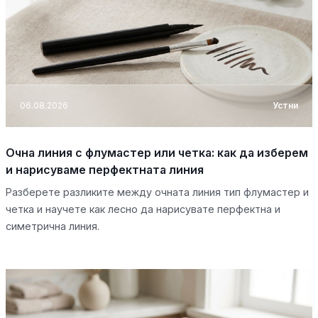
06.08.2026
Устни
Очна линия с флумастер или четка: как да изберем
и нарисуваме перфектната линия
Разберете разликите между очната линия тип флумастер и
четка и научете как лесно да нарисувате перфектна и
симетрична линия.