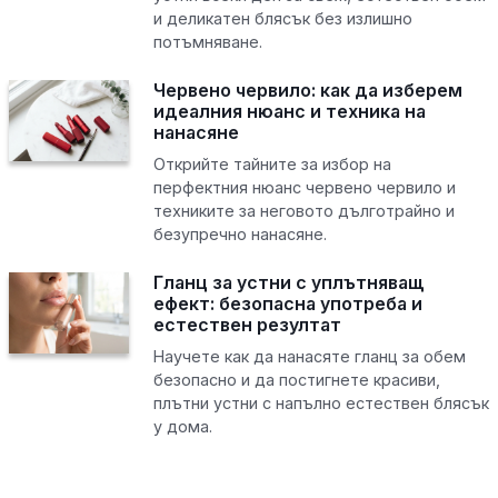
и деликатен блясък без излишно
потъмняване.
Червено червило: как да изберем
идеалния нюанс и техника на
нанасяне
Открийте тайните за избор на
перфектния нюанс червено червило и
техниките за неговото дълготрайно и
безупречно нанасяне.
Гланц за устни с уплътняващ
ефект: безопасна употреба и
естествен резултат
Научете как да нанасяте гланц за обем
безопасно и да постигнете красиви,
плътни устни с напълно естествен блясък
у дома.