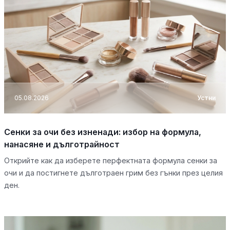
05.08.2026
Устни
Сенки за очи без изненади: избор на формула,
нанасяне и дълготрайност
Открийте как да изберете перфектната формула сенки за
очи и да постигнете дълготраен грим без гънки през целия
ден.