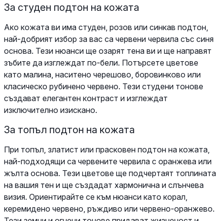
За студен подтон на кожата
Ако кожата ви има студен, розов или синкав подтон,
най-добрият избор за вас са червени червила със синя
основа. Тези нюанси ще озарят тена ви и ще направят
зъбите да изглеждат по-бели. Потърсете цветове
като малина, наситено черешово, боровинково или
класическо рубинено червено. Тези студени тонове
създават елегантен контраст и изглеждат
изключително изискано.
За топъл подтон на кожата
При топъл, златист или прасковен подтон на кожата,
най-подходящи са червените червила с оранжева или
жълта основа. Тези цветове ще подчертаят топлината
на вашия тен и ще създадат хармонична и слънчева
визия. Ориентирайте се към нюанси като корал,
керемидено червено, ръждиво или червено-оранжево.
Тези земни и огнени тонове придават жизненост и