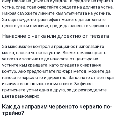
очертаване на „лъка на Купидон“ в средата на горната
устна, след това очертайте средата на долната устна.
Накрая свържете линиите към ъгълчетата на устните.
За още по-дълготраен ефект можете да запълните
целите устни с молива, преди да нанесете червилото.
Нанасяне с четка или директно от гилзата
За максимален контрол и прецизност използвайте
малка, плоска четка за устни. Вземете малко цвят с
четката и започнете да нанасяте от центъра на
устните към краищата, като следвате очертания
контур. Ако предпочитате по-бърз метод, можете да
нанесете червилото и директно. Започнете от центъра
и внимателно плъзнете към ъглите. За финал
притиснете устни една в друга, за да разпределите
цвета равномерно.
Как да направим червеното червило по-
трайно?