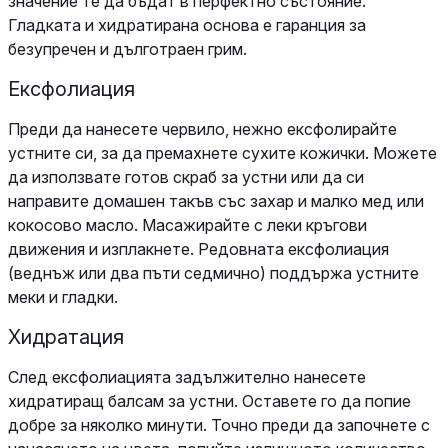
значение те да бъдат в перфектно състояние.
Гладката и хидратирана основа е гаранция за
безупречен и дълготраен грим.
Ексфолиация
Преди да нанесете червило, нежно ексфолирайте
устните си, за да премахнете сухите кожички. Можете
да използвате готов скраб за устни или да си
направите домашен такъв със захар и малко мед или
кокосово масло. Масажирайте с леки кръгови
движения и изплакнете. Редовната ексфолиация
(веднъж или два пъти седмично) поддържа устните
меки и гладки.
Хидратация
След ексфолиацията задължително нанесете
хидратиращ балсам за устни. Оставете го да попие
добре за няколко минути. Точно преди да започнете с