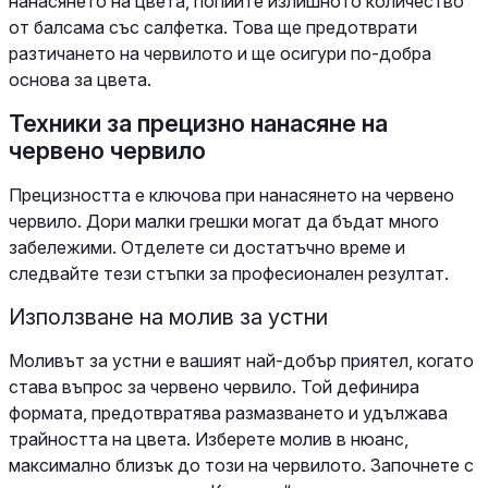
нанасянето на цвета, попийте излишното количество
от балсама със салфетка. Това ще предотврати
разтичането на червилото и ще осигури по-добра
основа за цвета.
Техники за прецизно нанасяне на
червено червило
Прецизността е ключова при нанасянето на червено
червило. Дори малки грешки могат да бъдат много
забележими. Отделете си достатъчно време и
следвайте тези стъпки за професионален резултат.
Използване на молив за устни
Моливът за устни е вашият най-добър приятел, когато
става въпрос за червено червило. Той дефинира
формата, предотвратява размазването и удължава
трайността на цвета. Изберете молив в нюанс,
максимално близък до този на червилото. Започнете с