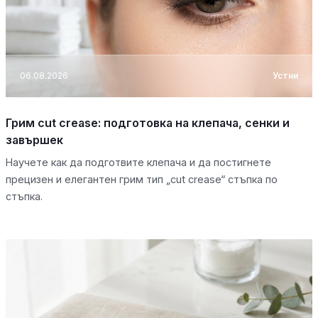
06.08.2026
Устни
Грим cut crease: подготовка на клепача, сенки и
завършек
Научете как да подготвите клепача и да постигнете
прецизен и елегантен грим тип „cut crease“ стъпка по
стъпка.