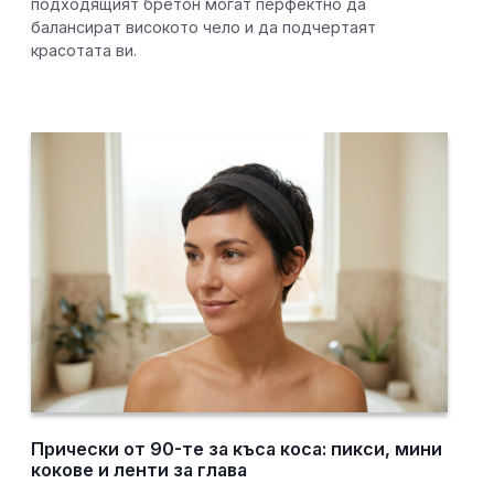
подходящият бретон могат перфектно да
балансират високото чело и да подчертаят
красотата ви.
Прически от 90-те за къса коса: пикси, мини
кокове и ленти за глава