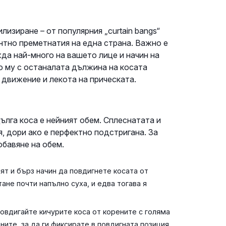
изиране – от популярния „curtain bangs“
антно преметнатия на една страна. Важно е
да най-много на вашето лице и начин на
о му с останалата дължина на косата
 движение и лекота на прическата.
ълга коса е нейният обем. Сплеснатата и
, дори ако е перфектно подстригана. За
обавяне на обем.
ят и бърз начин да повдигнете косата от
тане почти напълно суха, и едва тогава я
овдигайте кичурите коса от корените с голяма
ите, за да ги фиксирате в повдигната позиция.