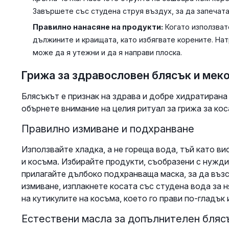
Завършете със студена струя въздух, за да запечат
Правилно нанасяне на продукти:
Когато използват
дължините и краищата, като избягвате корените. Нат
може да я утежни и да я направи плоска.
Грижа за здравословен блясък и мек
Блясъкът е признак на здрава и добре хидратирана 
обърнете внимание на целия ритуал за грижа за ко
Правилно измиване и подхранване
Използвайте хладка, а не гореща вода, тъй като в
и косъма. Избирайте продукти, съобразени с нужд
прилагайте дълбоко подхранваща маска, за да възс
измиване, изплакнете косата със студена вода за н
на кутикулите на косъма, което го прави по-гладък
Естествени масла за допълнителен бляс