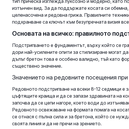
тип прическа изглежда луксозно и модерно, като п
изтънчен вид. За да поддържате косата си обемна,
целенасочена и редовна грижа. Правилните техники
подхранване са ключът към безупречната визия все
Основата на всичко: правилното подс
Подстригването е фундаментът, върху който се гра
дори най-усилените опити за стилизиране могат да
дълъг бретон това е особено валидно, тъй като фо
съществено значение.
Значението на редовните посещения при
Редовното подстригване на всеки 8-12 седмици е 
цъфтящите краища и да се запази здравината на ко
започва да се цепи нагоре, което води до изтъняван
Редовното освежаване на формата помага на косат
се отнася с пълна сила и за бретона, който се нужд
своята линия и да не пречи на зрението.