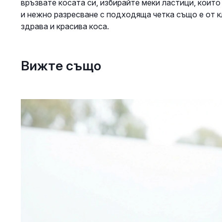
връзвате косата си, избирайте меки ластици, които
и нежно разресване с подходяща четка също е от 
здрава и красива коса.
Вижте също