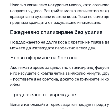
Няколко капки леко натурално масло, като арганов
направят чудеса. Разтрийте малко количество межд
краищата на суха или влажна коса. Това не само щ
предпази краищата от изсушаване и накъсване.
Ежедневно стилизиране без усилия
Поддържането на дълга коса с бретон не трябва да
можете да изглеждате перфектно всеки ден.
Бързо оформяне на бретона
Ако нямате време за цялостно стилизиране, фокуси
и го изсушете с кръгла четка за няколко минути. Др
– поставете я на бретона, докато се гримирате, и к
обем.
Предпазване от увреждане
Винаги използвайте термозащитен продукт преди у