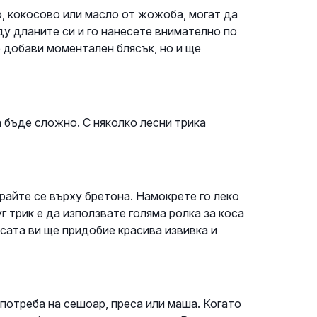
о, кокосово или масло от жожоба, могат да
у дланите си и го нанесете внимателно по
е добави моментален блясък, но и ще
 бъде сложно. С няколко лесни трика
райте се върху бретона. Намокрете го леко
уг трик е да използвате голяма ролка за коса
осата ви ще придобие красива извивка и
потреба на сешоар, преса или маша. Когато