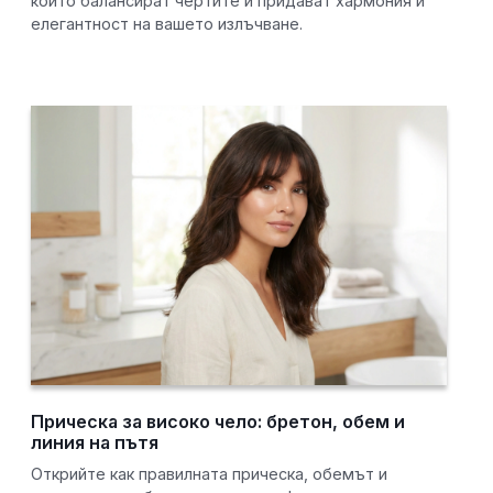
които балансират чертите и придават хармония и
елегантност на вашето излъчване.
Прическа за високо чело: бретон, обем и
линия на пътя
Открийте как правилната прическа, обемът и