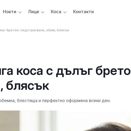
Нокти
Лице
Коса
Контакти
ълъг бретон: подстригване, обем, блясък
га коса с дълъг брето
, блясък
 обемна, блестяща и перфектно оформена всеки ден.