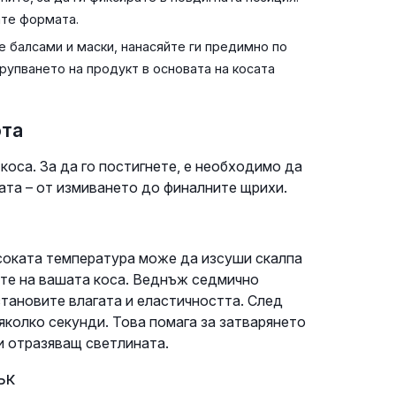
ате формата.
е балсами и маски, нанасяйте ги предимно по
рупването на продукт в основата на косата
ота
коса. За да го постигнете, е необходимо да
сата – от измиването до финалните щрихи.
исоката температура може да изсуши скалпа
ите на вашата коса. Веднъж седмично
тановите влагата и еластичността. След
яколко секунди. Това помага за затварянето
 и отразяващ светлината.
ък