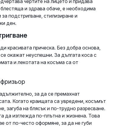
одчертава чертите на лицето и придава
 блестяща и здрава обаче, е необходима
 за подстригване, стилизиране и
ки ден.
тригване
ди красивата прическа. Без добра основа,
 се окажат неуспешни. За дългата коса с
рмата и лекотата на косъма са от
 фризьор
задължително, за да се премахнат
сата. Когато краищата са увредени, косъмът
е, загуба на блясък и по-трудно разресване.
а да изглежда по-плътна и жизнена. Това
ае от по-често оформяне, за да не губи