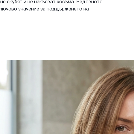
 не скубят и не накъсват косъма. Редовното
ключово значение за поддържането на