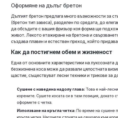
Оформяне на дълъг бретон
Дългият бретон предлага много възможности за стил
(бретон тип завеса), разделен по средата, до елег
да обсъдите с вашия фризьор коя форма ще подхож
живот. Лекото етажиране на бретона и свързванет
създава плавен и естествен преход, който придава
Как да постигнем обем и жизненост
Една от основните характеристики на луксозната д
безжизнена коса може да развали цялостната визия
щастие, съществуват лесни техники и трикове за д
Сушене с наведена надолу глава:
Това е най-лесни
корените. Сушете косата си в тази позиция, докато с
оформете с четка.
Използване на кръгла четка:
По време на сушене п
кръгла четка. Насочете струята на сешоара към корен