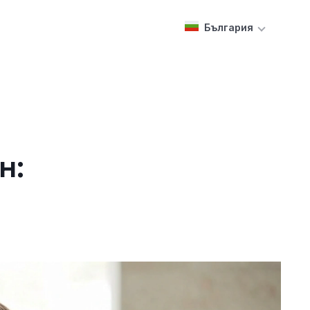
България
н: