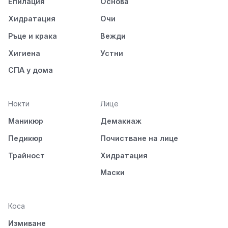
Епилация
Основа
Хидратация
Очи
Ръце и крака
Вежди
Хигиена
Устни
СПА у дома
Нокти
Лице
Маникюр
Демакиаж
Педикюр
Почистване на лице
Трайност
Хидратация
Маски
Коса
Измиване