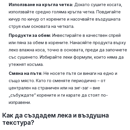
Използване на кръгла четка:
Докато сушите косата,
използвайте средно голяма кръгла четка. Повдигайте
кичур по кичур от корените и насочвайте въздушната
струя към основата на четката.
Продукти за обем:
Инвестирайте в качествен спрей
или пяна за обем в корените. Нанасяйте продукта върху
леко влажна коса, точно в основата, преди да започнете
със сушенето. Избирайте леки формули, които няма да
утежнят косъма.
Смяна на пътя:
Не носете пътя си винаги на едно и
също място. Като го сменяте периодично – от
централен на страничен или на зиг-заг – вие
„събуждате“ корените и ги карате да стоят по-
изправени.
Как да създадем лека и въздушна
текстура?