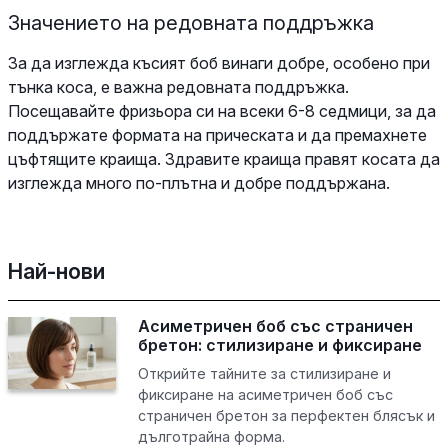
Значението на редовната поддръжка
За да изглежда късият боб винаги добре, особено при
тънка коса, е важна редовната поддръжка.
Посещавайте фризьора си на всеки 6-8 седмици, за да
поддържате формата на прическата и да премахнете
цъфтящите краища. Здравите краища правят косата да
изглежда много по-плътна и добре поддържана.
Най-нови
Асиметричен боб със страничен
бретон: стилизиране и фиксиране
Открийте тайните за стилизиране и
фиксиране на асиметричен боб със
страничен бретон за перфектен блясък и
дълготрайна форма.