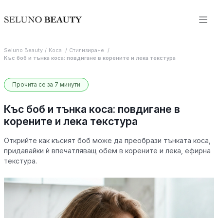
Seluno Beauty
Коса
Стилизиране
Къс боб и тънка коса: повдигане в корените и лека текстура
Прочита се за 7 минути
Къс боб и тънка коса: повдигане в
корените и лека текстура
Открийте как късият боб може да преобрази тънката коса,
придавайки ѝ впечатляващ обем в корените и лека, ефирна
текстура.