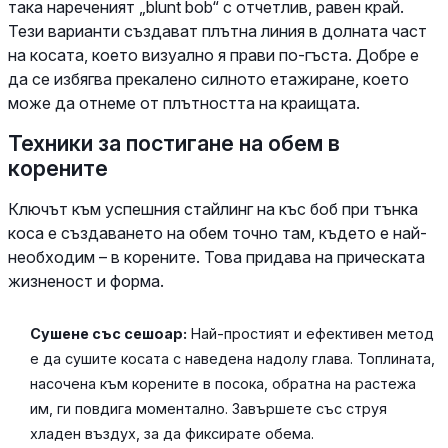
така нареченият „blunt bob“ с отчетлив, равен край.
Тези варианти създават плътна линия в долната част
на косата, което визуално я прави по-гъста. Добре е
да се избягва прекалено силното етажиране, което
може да отнеме от плътността на краищата.
Техники за постигане на обем в
корените
Ключът към успешния стайлинг на къс боб при тънка
коса е създаването на обем точно там, където е най-
необходим – в корените. Това придава на прическата
жизненост и форма.
Сушене със сешоар:
Най-простият и ефективен метод
е да сушите косата с наведена надолу глава. Топлината,
насочена към корените в посока, обратна на растежа
им, ги повдига моментално. Завършете със струя
хладен въздух, за да фиксирате обема.