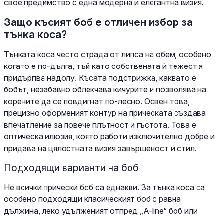
свое предимство с една модерна и елегантна визия.
Защо късият боб е отличен избор за
тънка коса?
Тънката коса често страда от липса на обем, особено
когато е по-дълга, тъй като собствената ѝ тежест я
придърпва надолу. Късата подстрижка, каквато е
бобът, незабавно облекчава кичурите и позволява на
корените да се повдигнат по-лесно. Освен това,
прецизно оформеният контур на прическата създава
впечатление за повече плътност и гъстота. Това е
оптическа илюзия, която работи изключително добре и
придава на цялостната визия завършеност и стил.
Подходящи варианти на боб
Не всички прически боб са еднакви. За тънка коса са
особено подходящи класическият боб с равна
дължина, леко удълженият отпред „A-line“ боб или