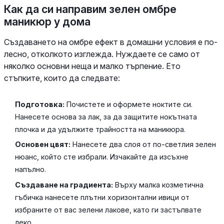
Как да си направим зелен омбре
маникюр у дома
Създаването на омбре ефект в домашни условия е по-
лесно, отколкото изглежда. Нуждаете се само от
няколко основни неща и малко търпение. Ето
стъпките, които да следвате:
Подготовка:
Почистете и оформете ноктите си.
Нанесете основа за лак, за да защитите нокътната
плочка и да удължите трайността на маникюра.
Основен цвят:
Нанесете два слоя от по-светлия зелен
нюанс, който сте избрали. Изчакайте да изсъхне
напълно.
Създаване на градиента:
Върху малка козметична
гъбичка нанесете плътни хоризонтални ивици от
избраните от вас зелени лакове, като ги застъпвате
леко.