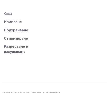
Коса
Измиване
Подхранване
Стилизиране
Разресване и
изсушаване
© 2026 Seluno Beauty