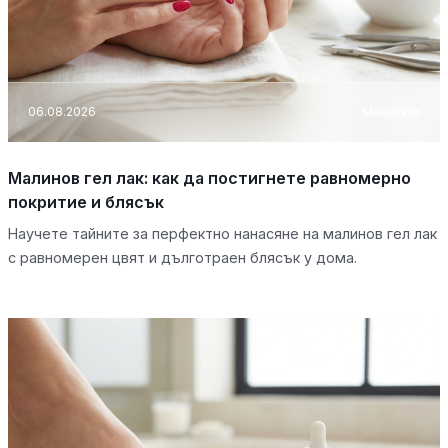
06.08.2026
Маникюр
Малинов гел лак: как да постигнете равномерно
покритие и блясък
Научете тайните за перфектно нанасяне на малинов гел лак
с равномерен цвят и дълготраен блясък у дома.