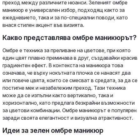
преход между различните нюанси. Зеленият омбре
маникюр е универсален избор, подходящ както за
ежедневието, така и за по-специални поводи, като
внася стилен акцент във визията.
Какво представлява омбре маникюрът?
Омбре е техника за преливане на цветове, при която
един цвят плавно преминава в друг, създавайки красив
градиентен ефект. В контекста на маникюра това
означава, че върху нокътната плочка се нанасят два
или повече цвята, които се смесват в средата, за да се
постигне мек и незабележим преход. Тази техника
може да се изпълни както вертикално, така и
хоризонтално, като предлага безкрайни възможности
за цветови комбинации. Омбре маникюрът е популярен
заради своята елегантност и визуална атрактивност.
Идеи за зелен омбре маникюр