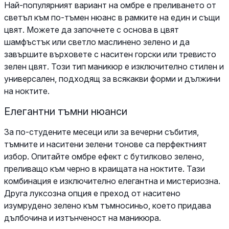
Най-популярният вариант на омбре е преливането от
светъл към по-тъмен нюанс в рамките на един и същи
цвят. Можете да започнете с основа в цвят
шамфъстък или светло маслинено зелено и да
завършите върховете с наситен горски или тревисто
зелен цвят. Този тип маникюр е изключително стилен и
универсален, подходящ за всякакви форми и дължини
на ноктите.
Елегантни тъмни нюанси
За по-студените месеци или за вечерни събития,
тъмните и наситени зелени тонове са перфектният
избор. Опитайте омбре ефект с бутилково зелено,
преливащо към черно в краищата на ноктите. Тази
комбинация е изключително елегантна и мистериозна.
Друга луксозна опция е преход от наситено
изумрудено зелено към тъмносиньо, което придава
дълбочина и изтънченост на маникюра.