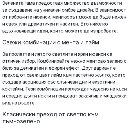
Зелената гама предоставя множество възможности
за създаване на уникален омбре дизайн. В зависимост
от избраните нюанси, маникюрът може да бъде нежен
и свеж или драматичен и наситен. Ето няколко
вдъхновяващи идеи, които можете да изпробвате.
Свежи комбинации с мента и лайм
За пролетта и лятото светлите и ярки нюанси са
отличен избор. Комбинирайте нежно ментово зелено с
бяло за деликатен и ефирен ефект. Друг вариант е
преход от свеж цвят лайм към пастелно жълто, което
създава асоциация със слънчеви дни и екзотични
коктейли. Тези комбинации изглеждат чудесно на къси
и средно дълги нокти и придават закачлив и младежки
вид на ръцете.
Класически преход от светло към
тъмнозелено