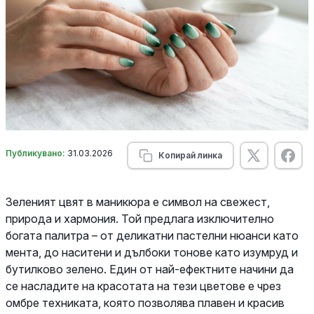
Публикувано:
31.03.2026
Копирай линка
Зеленият цвят в маникюра е символ на свежест,
природа и хармония. Той предлага изключително
богата палитра – от деликатни пастелни нюанси като
мента, до наситени и дълбоки тонове като изумруд и
бутилково зелено. Един от най-ефектните начини да
се насладите на красотата на тези цветове е чрез
омбре техниката, която позволява плавен и красив