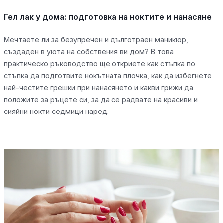
Гел лак у дома: подготовка на ноктите и нанасяне
Мечтаете ли за безупречен и дълготраен маникюр,
създаден в уюта на собствения ви дом? В това
практическо ръководство ще откриете как стъпка по
стъпка да подготвите нокътната плочка, как да избегнете
най-честите грешки при нанасянето и какви грижи да
положите за ръцете си, за да се радвате на красиви и
сияйни нокти седмици наред.