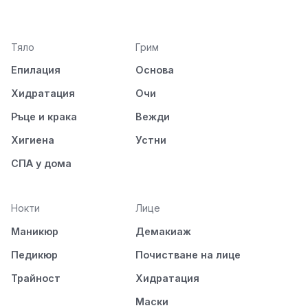
Тяло
Грим
Епилация
Основа
Хидратация
Очи
Ръце и крака
Вежди
Хигиена
Устни
СПА у дома
Нокти
Лице
Маникюр
Демакиаж
Педикюр
Почистване на лице
Трайност
Хидратация
Маски