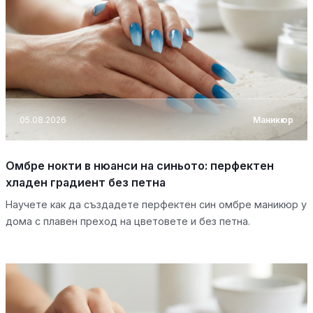
05.08.2026
Маникюр
Омбре нокти в нюанси на синьото: перфектен
хладен градиент без петна
Научете как да създадете перфектен син омбре маникюр у
дома с плавен преход на цветовете и без петна.