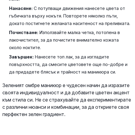
Нанасяне:
С потупващи движения нанесете цвета от
гъбичката върху нокътя. Повторете няколко пъти,
докато постигнете желаната наситеност на преливката.
Почистване:
Използвайте малка четка, потопена в
лакочистител, за да почистите внимателно кожата
около ноктите.
Завършек:
Нанесете топ лак, за да изгладите
повърхността, да смесите цветовете още по-добре и
да придадете блясък и трайност на маникюра си.
Зеленият омбре маникюр е чудесен начин да изразите
своята индивидуалност и да добавите цветен акцент
към стила си. Не се страхувайте да експериментирате
с различни нюанси и комбинации, за да откриете своя
перфектен зелен градиент.