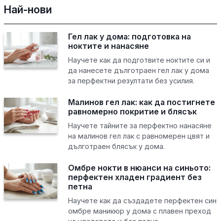
Най-нови
Гел лак у дома: подготовка на
ноктите и нанасяне
Научете как да подготвите ноктите си и
да нанесете дълготраен гел лак у дома
за перфектни резултати без усилия.
Малинов гел лак: как да постигнете
равномерно покритие и блясък
Научете тайните за перфектно нанасяне
на малинов гел лак с равномерен цвят и
дълготраен блясък у дома.
Омбре нокти в нюанси на синьото:
перфектен хладен градиент без
петна
Научете как да създадете перфектен син
омбре маникюр у дома с плавен преход