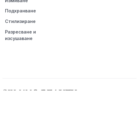
Измиване
Подхранване
Стилизиране
Разресване и
изсушаване
© 2026 Seluno Beauty