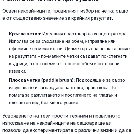
Освен накрайниците, правилният избор на четка също
е от съществено значение за крайния резултат.
Кръгла четка:
Идеалният партньор на концентратора.
Използва се за създаване на обем, изправяне или
оформяне на меки вълни. Диаметърът на четката влияе
на резултата – по-малките четки създават по-стегнати
къдрици, а по-големите – повече обем и по-плавни
извивки.
Плоска четка (paddle brush):
Подходяща е за бързо
изсушаване и заглаждане на дълга, права коса. Тя
помага за разплитането и постигането на гладък и
елегантен вид без много усилие.
Усвояването на тези прости техники и правилното
използване на накрайниците на сешоара ще ви
позволи да експериментирате с различни визии и да се