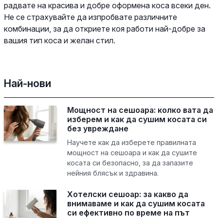
радвате на красива и добре оформена коса всеки ден.
Не се страхувайте да изпробвате различните
комбинации, за да откриете коя работи най-добре за
вашия тип коса и желан стил.
Най-нови
Мощност на сешоара: колко вата да
изберем и как да сушим косата си
без увреждане
Научете как да изберете правилната
мощност на сешоара и как да сушите
косата си безопасно, за да запазите
нейния блясък и здравина.
Хотелски сешоар: за какво да
внимаваме и как да сушим косата
си ефективно по време на път