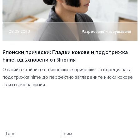
08.08.2026
Разресване и изсушаване
Японски прически: Гладки кокове и подстрижка
hime, вдъхновени от Япония
Открийте тайните на японските прически – от прецизната
подстрижка hime до перфектно загладените ниски кокове
за изтънчена визия.
Тяло
Грим