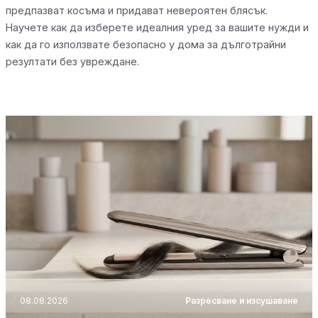
предпазват косъма и придават невероятен блясък.
Научете как да изберете идеалния уред за вашите нужди и
как да го използвате безопасно у дома за дълготрайни
резултати без увреждане.
08.08.2026
Разресване и изсушаване