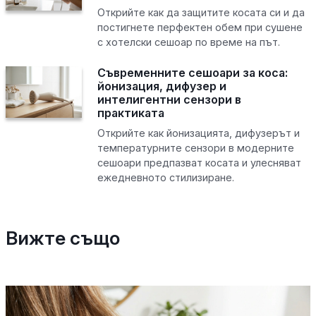
Открийте как да защитите косата си и да
постигнете перфектен обем при сушене
с хотелски сешоар по време на път.
Съвременните сешоари за коса:
йонизация, дифузер и
интелигентни сензори в
практиката
Открийте как йонизацията, дифузерът и
температурните сензори в модерните
сешоари предпазват косата и улесняват
ежедневното стилизиране.
Вижте също