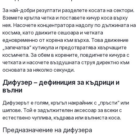
За най-добри резултати разделете косата на сектори.
Вземете кръгла четка и поставете кичур коса върху
нея. Насочете концентратора надолу по дължината на
косъма, като движите сешоара и четката
едновременно от корена към върха. Това движение
„запечатва“ кутикула и предотвратява хвърчащите
косъмчета. За обем в корените, повдигнете кичура с
четката и насочете въздушната струя директно към
основата за няколко секунди.
Дифузер – дефиниция за къдрици и
вълни
Дифузерът е голям, кръгъл накрайник с „пръсти“ или
шипове. Той е задължителен аксесоар за всеки с
естествено чуплива, къдрава или вълниста коса.
Предназначение на дифузера