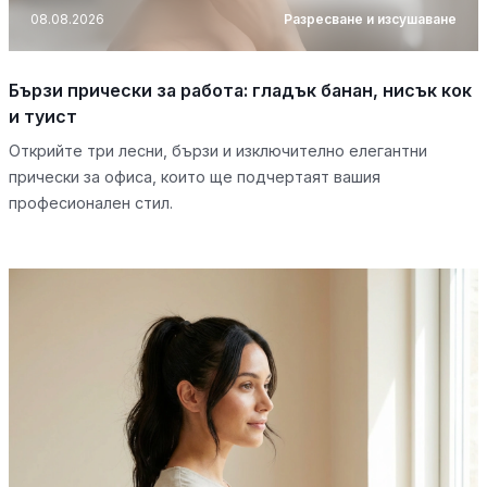
08.08.2026
Разресване и изсушаване
Бързи прически за работа: гладък банан, нисък кок
и туист
Открийте три лесни, бързи и изключително елегантни
прически за офиса, които ще подчертаят вашия
професионален стил.