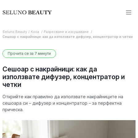
Seluno Beauty
Коса
Разресване и изсушаване
Сешоар с накрайници: как да използвате дифузер, концентратор и четки
Прочита се за 7 минути
Сешоар с накрайници: как да
използвате дифузер, концентратор и
четки
Открийте как правилно да използвате накрайниците на
сешоара си – дифузер и концентратор – за перфектна
прическа.