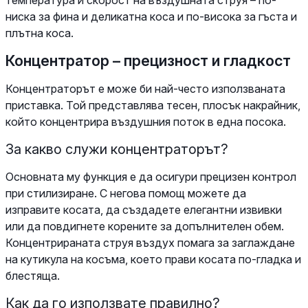
ниска за фина и деликатна коса и по-висока за гъста и
плътна коса.
Концентратор – прецизност и гладкост
Концентраторът е може би най-често използваната
приставка. Той представлява тесен, плосък накрайник,
който концентрира въздушния поток в една посока.
За какво служи концентраторът?
Основната му функция е да осигури прецизен контрол
при стилизиране. С негова помощ можете да
изправите косата, да създадете елегантни извивки
или да повдигнете корените за допълнителен обем.
Концентрираната струя въздух помага за заглаждане
на кутикула на косъма, което прави косата по-гладка и
блестяща.
Как да го използвате правилно?