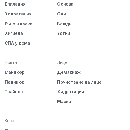
Епилация
Основа
Хидратация
Очи
Ръце и крака
Вежди
Хигиена
Устни
СПА у дома
Нокти
Лице
Маникюр
Демакиаж
Педикюр
Почистване на лице
Трайност
Хидратация
Маски
Коса