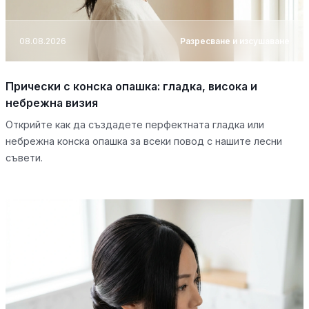
08.08.2026
Разресване и изсушаване
Прически с конска опашка: гладка, висока и
небрежна визия
Открийте как да създадете перфектната гладка или
небрежна конска опашка за всеки повод с нашите лесни
съвети.