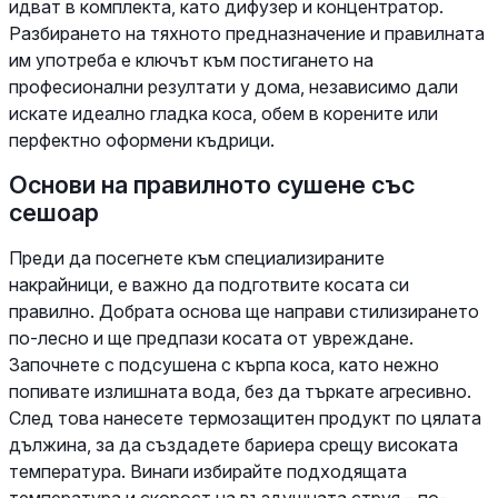
идват в комплекта, като дифузер и концентратор.
Разбирането на тяхното предназначение и правилната
им употреба е ключът към постигането на
професионални резултати у дома, независимо дали
искате идеално гладка коса, обем в корените или
перфектно оформени къдрици.
Основи на правилното сушене със
сешоар
Преди да посегнете към специализираните
накрайници, е важно да подготвите косата си
правилно. Добрата основа ще направи стилизирането
по-лесно и ще предпази косата от увреждане.
Започнете с подсушена с кърпа коса, като нежно
попивате излишната вода, без да търкате агресивно.
След това нанесете термозащитен продукт по цялата
дължина, за да създадете бариера срещу високата
температура. Винаги избирайте подходящата
температура и скорост на въздушната струя – по-