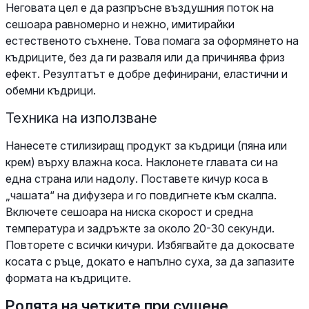
Неговата цел е да разпръсне въздушния поток на
сешоара равномерно и нежно, имитирайки
естественото съхнене. Това помага за оформянето на
къдриците, без да ги разваля или да причинява фриз
ефект. Резултатът е добре дефинирани, еластични и
обемни къдрици.
Техника на използване
Нанесете стилизиращ продукт за къдрици (пяна или
крем) върху влажна коса. Наклонете главата си на
една страна или надолу. Поставете кичур коса в
„чашата“ на дифузера и го повдигнете към скалпа.
Включете сешоара на ниска скорост и средна
температура и задръжте за около 20-30 секунди.
Повторете с всички кичури. Избягвайте да докосвате
косата с ръце, докато е напълно суха, за да запазите
формата на къдриците.
Ролята на четките при сушене