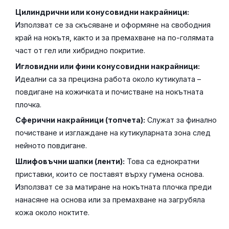
Цилиндрични или конусовидни накрайници:
Използват се за скъсяване и оформяне на свободния
край на нокътя, както и за премахване на по-голямата
част от гел или хибридно покритие.
Игловидни или фини конусовидни накрайници:
Идеални са за прецизна работа около кутикулата –
повдигане на кожичката и почистване на нокътната
плочка.
Сферични накрайници (топчета):
Служат за финално
почистване и изглаждане на кутикуларната зона след
нейното повдигане.
Шлифовъчни шапки (ленти):
Това са еднократни
приставки, които се поставят върху гумена основа.
Използват се за матиране на нокътната плочка преди
нанасяне на основа или за премахване на загрубяла
кожа около ноктите.