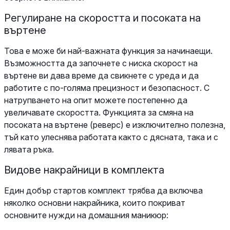
Регулиране на скоростта и посоката на
въртене
Това е може би най-важната функция за начинаещи.
Възможността да започнете с ниска скорост на
въртене ви дава време да свикнете с уреда и да
работите с по-голяма прецизност и безопасност. С
натрупването на опит можете постепенно да
увеличавате скоростта. Функцията за смяна на
посоката на въртене (реверс) е изключително полезна,
тъй като улеснява работата както с дясната, така и с
лявата ръка.
Видове накрайници в комплекта
Един добър стартов комплект трябва да включва
няколко основни накрайника, които покриват
основните нужди на домашния маникюр: