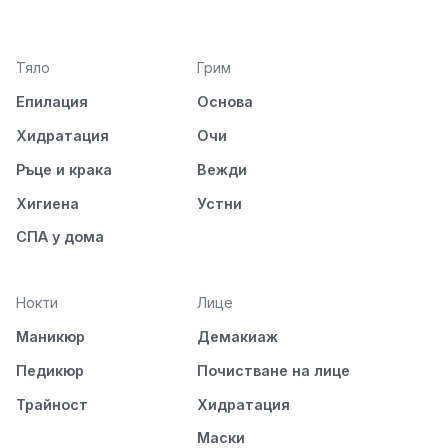
Тяло
Грим
Епилация
Основа
Хидратация
Очи
Ръце и крака
Вежди
Хигиена
Устни
СПА у дома
Нокти
Лице
Маникюр
Демакиаж
Педикюр
Почистване на лице
Трайност
Хидратация
Маски