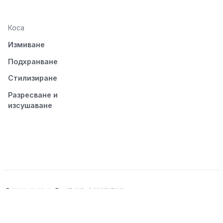
Коса
Измиване
Подхранване
Стилизиране
Разресване и
изсушаване
© 2026 Seluno Beauty