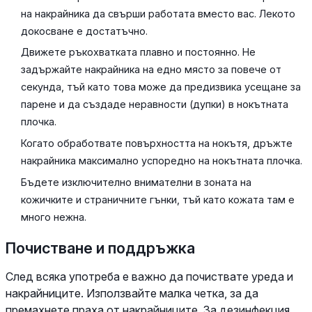
на накрайника да свърши работата вместо вас. Лекото
докосване е достатъчно.
Движете ръкохватката плавно и постоянно. Не
задържайте накрайника на едно място за повече от
секунда, тъй като това може да предизвика усещане за
парене и да създаде неравности (дупки) в нокътната
плочка.
Когато обработвате повърхността на нокътя, дръжте
накрайника максимално успоредно на нокътната плочка.
Бъдете изключително внимателни в зоната на
кожичките и страничните гънки, тъй като кожата там е
много нежна.
Почистване и поддръжка
След всяка употреба е важно да почиствате уреда и
накрайниците. Използвайте малка четка, за да
премахнете праха от накрайниците. За дезинфекция