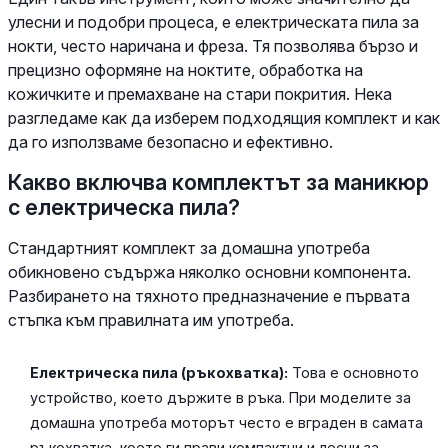
улесни и подобри процеса, е електрическата пила за
нокти, често наричана и фреза. Тя позволява бързо и
прецизно оформяне на ноктите, обработка на
кожичките и премахване на стари покрития. Нека
разгледаме как да изберем подходящия комплект и как
да го използваме безопасно и ефективно.
Какво включва комплектът за маникюр
с електрическа пила?
Стандартният комплект за домашна употреба
обикновено съдържа няколко основни компонента.
Разбирането на тяхното предназначение е първата
стъпка към правилната им употреба.
Електрическа пила (ръкохватка):
Това е основното
устройство, което държите в ръка. При моделите за
домашна употреба моторът често е вграден в самата
ръкохватка, което ги прави компактни и лесни за