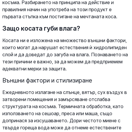
косъма. Разбирането на принципа на действие и
правилния начин на употреба на този продукт е
първата стъпка към постигане на мечтаната коса.
Защо косата губи влага?
Косата ни е изложена на множество външни фактори,
които могат да нарушат естествения ѝ хидролипиден
слой и да доведат до загуба на влага. Познаването на
тези причини е важно, за да можем да предприемем
адекватни мерки за защита.
Външни фактори и стилизиране
Ежедневното излагане на слънце, вятър, сух въздух в
затворени помещения и замърсяване отслабва
структурата на косъма. Термичната обработка, като
използването на сешоар, преса или маша, също
допринася за изсушаването. Дори честото миене с
твърде гореща вода може да отнеме естествените