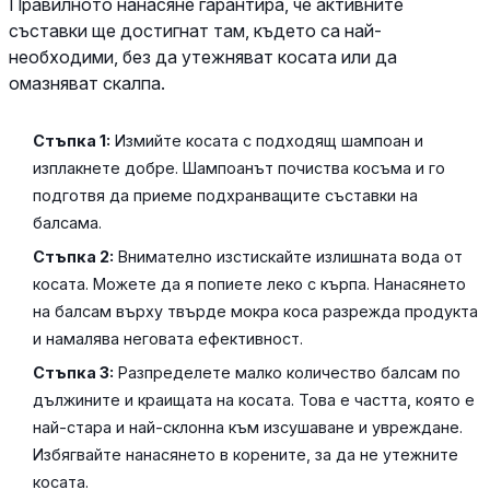
Правилното нанасяне гарантира, че активните
съставки ще достигнат там, където са най-
необходими, без да утежняват косата или да
омазняват скалпа.
Стъпка 1:
Измийте косата с подходящ шампоан и
изплакнете добре. Шампоанът почиства косъма и го
подготвя да приеме подхранващите съставки на
балсама.
Стъпка 2:
Внимателно изстискайте излишната вода от
косата. Можете да я попиете леко с кърпа. Нанасянето
на балсам върху твърде мокра коса разрежда продукта
и намалява неговата ефективност.
Стъпка 3:
Разпределете малко количество балсам по
дължините и краищата на косата. Това е частта, която е
най-стара и най-склонна към изсушаване и увреждане.
Избягвайте нанасянето в корените, за да не утежните
косата.