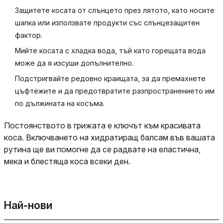
Защитете косата от слънцето през лятото, като носите
шапка или използвате продукти със слънцезащитен
фактор.
Мийте косата с хладка вода, тъй като горещата вода
може да я изсуши допълнително.
Подстригвайте редовно краищата, за да премахнете
цъфтежите и да предотвратите разпространението им
по дължината на косъма.
Постоянството в грижата е ключът към красивата
коса. Включването на хидратиращ балсам във вашата
рутина ще ви помогне да се радвате на еластична,
мека и блестяща коса всеки ден.
Най-нови