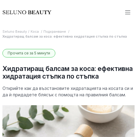
Seluno Beauty
Коса
Подхранване
Хидратиращ балсам за коса: ефективна хидратация стъпка по стъпка
Прочита се за 5 минути
Хидратиращ балсам за коса: ефективна
хидратация стъпка по стъпка
Открийте как да възстановите хидратацията на косата си и
да ѝ придадете блясък с помощта на правилния балсам.