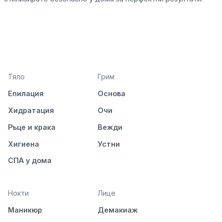
Тяло
Грим
Епилация
Основа
Хидратация
Очи
Ръце и крака
Вежди
Хигиена
Устни
СПА у дома
Нокти
Лице
Маникюр
Демакиаж