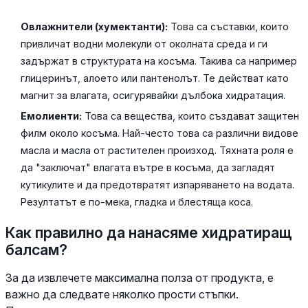
Овлажнители (хумектанти):
Това са съставки, които
привличат водни молекули от околната среда и ги
задържат в структурата на косъма. Такива са например
глицеринът, алоето или пантенолът. Те действат като
магнит за влагата, осигурявайки дълбока хидратация.
Емолиенти:
Това са вещества, които създават защитен
филм около косъма. Най-често това са различни видове
масла и масла от растителен произход. Тяхната роля е
да "заключат" влагата вътре в косъма, да загладят
кутикулите и да предотвратят изпаряването на водата.
Резултатът е по-мека, гладка и блестяща коса.
Как правилно да нанасяме хидратиращ
балсам?
За да извлечете максимална полза от продукта, е
важно да следвате няколко прости стъпки.