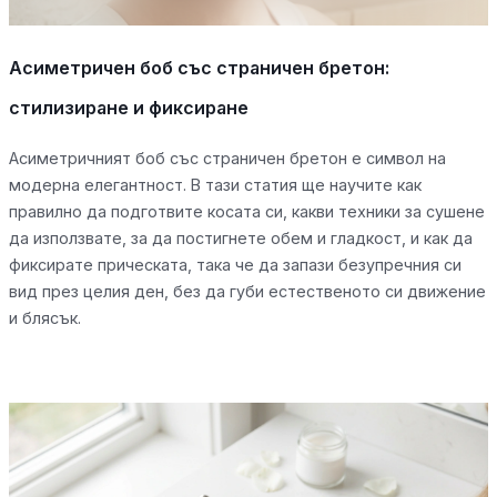
Асиметричен боб със страничен бретон:
стилизиране и фиксиране
Асиметричният боб със страничен бретон е символ на
модерна елегантност. В тази статия ще научите как
правилно да подготвите косата си, какви техники за сушене
да използвате, за да постигнете обем и гладкост, и как да
фиксирате прическата, така че да запази безупречния си
вид през целия ден, без да губи естественото си движение
и блясък.