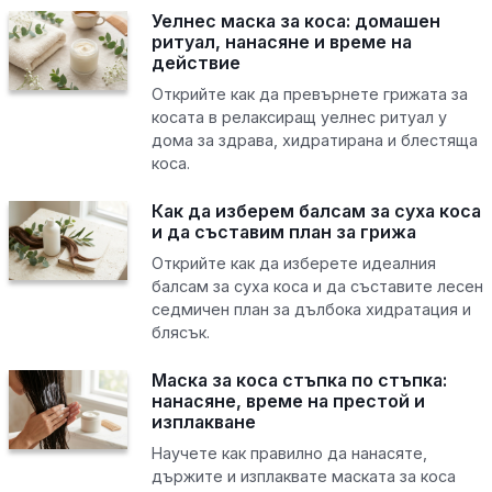
Уелнес маска за коса: домашен
ритуал, нанасяне и време на
действие
Открийте как да превърнете грижата за
косата в релаксиращ уелнес ритуал у
дома за здрава, хидратирана и блестяща
коса.
Как да изберем балсам за суха коса
и да съставим план за грижа
Открийте как да изберете идеалния
балсам за суха коса и да съставите лесен
седмичен план за дълбока хидратация и
блясък.
Маска за коса стъпка по стъпка:
нанасяне, време на престой и
изплакване
Научете как правилно да нанасяте,
държите и изплаквате маската за коса