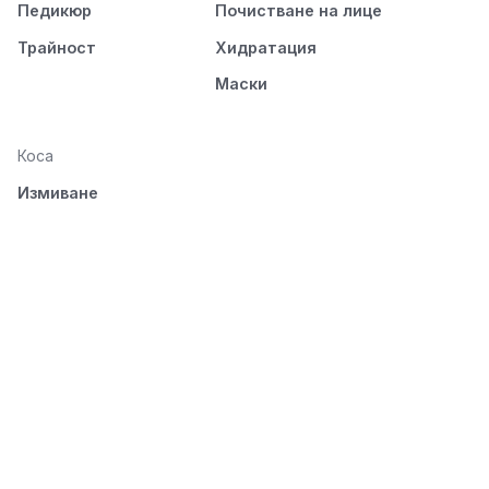
Педикюр
Почистване на лице
Трайност
Хидратация
Маски
Коса
Измиване
Подхранване
Стилизиране
Разресване и
изсушаване