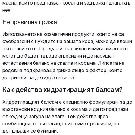
масла, които предпазват косата и задържат влагата в
нея.
Неправилна грижа
Използването на козметични продукти, които не са
съобразени с нуждите на вашата коса, може да влоши
състоянието ѝ. Продукти със силни измиващи агенти
могат да бъдат твърде агресивни и да нарушат
естествения баланс на скалпа и косъма. Липсата на
редовна подхранваща грижа също е фактор, който
допринася за дехидратацията.
Как действа хидратиращият балсам?
Хидратиращият балсам е специално формулиран, за да
възстанови водния баланс в косъма и да го предпази
от бъдеща загуба на влага. Той действа чрез
комбинация от съставки, които имат различни, но
допълващи се функции.