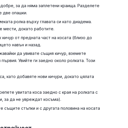
добре, за да няма заплетени краища. Разделете
е две опашки.
еката ролка върху главата си като диадема.
се мести, докато работите.
кичур от предната част на косата (близо до
ицето навън и назад.
авайки да увивате същия кичур, вземете
първия. Увийте ги заедно около ролката. Този
а, като добавяте нови кичури, докато цялата
репете увитата коса заедно с края на ролката с
и, за да не увреждат косъма).
 същите стъпки и с другата половина на косата