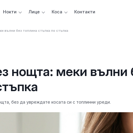
Нокти
Лице
Коса
Контакти
еки вълни без топлина стъпка по стъпка
ез нощта: меки вълни 
стъпка
ощта, без да увреждате косата си с топлинни уреди.