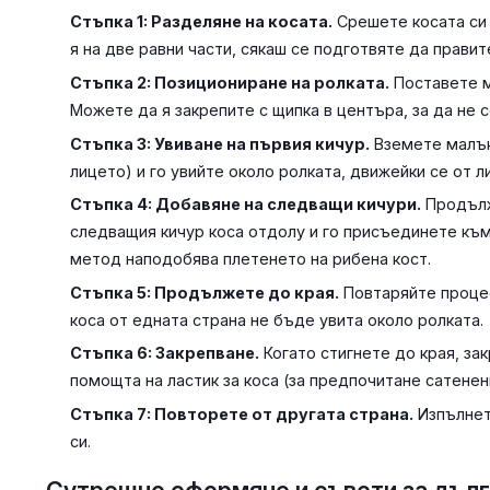
Стъпка 1: Разделяне на косата.
Срешете косата си 
я на две равни части, сякаш се подготвяте да правит
Стъпка 2: Позициониране на ролката.
Поставете м
Можете да я закрепите с щипка в центъра, за да не 
Стъпка 3: Увиване на първия кичур.
Вземете малък 
лицето) и го увийте около ролката, движейки се от л
Стъпка 4: Добавяне на следващи кичури.
Продълж
следващия кичур коса отдолу и го присъединете към 
метод наподобява плетенето на рибена кост.
Стъпка 5: Продължете до края.
Повтаряйте процес
коса от едната страна не бъде увита около ролката.
Стъпка 6: Закрепване.
Когато стигнете до края, зак
помощта на ластик за коса (за предпочитане сатенен
Стъпка 7: Повторете от другата страна.
Изпълнете
си.