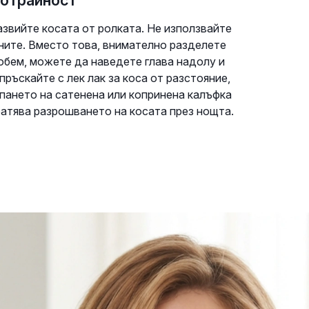
готрайност
звийте косата от ролката. Не използвайте
лните. Вместо това, внимателно разделете
обем, можете да наведете глава надолу и
пръскайте с лек лак за коса от разстояние,
Спането на сатенена или копринена калъфка
атява разрошването на косата през нощта.