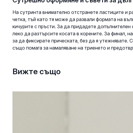
Сутрешно оформяне и съвети за дъл
На сутринта внимателно отстранете ластиците и ра
четка, тъй като тя може да развали формата на въ
кичурите с пръсти. За да придадете допълнителен 
леко да разтърсите косата в корените. За финал, на
за да фиксирате прическата, без да я утежнявате. 
също помага за намаляване на триенето и предотвр
Вижте също