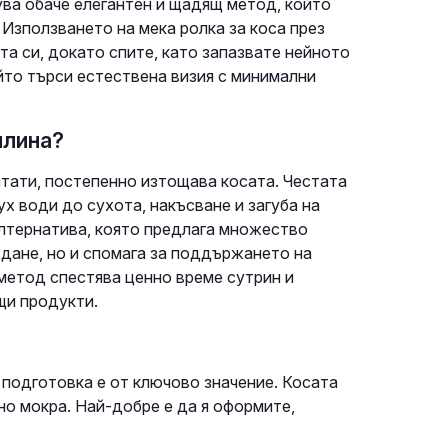
ува обаче елегантен и щадящ метод, който
 Използването на мека ролка за коса през
та си, докато спите, като запазвате нейното
ойто търси естествена визия с минимални
плина?
лтати, постепенно изтощава косата. Честата
х води до сухота, накъсване и загуба на
алтернатива, която предлага множество
дане, но и спомага за поддържането на
 метод спестява ценно време сутрин и
щи продукти.
 подготовка е от ключово значение. Косата
но мокра. Най-добре е да я оформите,