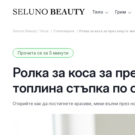
Тяло
Грим
Seluno Beauty
Коса
Стилизиране
Ролка за коса за през нощта: м
Прочита се за 5 минути
Ролка за коса за пр
топлина стъпка по 
Открийте как да постигнете красиви, меки вълни през н