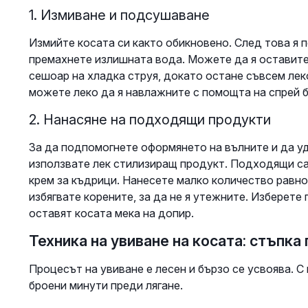
1. Измиване и подсушаване
Измийте косата си както обикновено. След това я 
премахнете излишната вода. Можете да я оставите
сешоар на хладка струя, докато остане съвсем леко
можете леко да я навлажните с помощта на спрей б
2. Нанасяне на подходящи продукти
За да подпомогнете оформянето на вълните и да у
използвате лек стилизиращ продукт. Подходящи са п
крем за къдрици. Нанесете малко количество равно
избягвате корените, за да не я утежните. Изберете 
оставят косата мека на допир.
Техника на увиване на косата: стъпка
Процесът на увиване е лесен и бързо се усвоява. С
броени минути преди лягане.