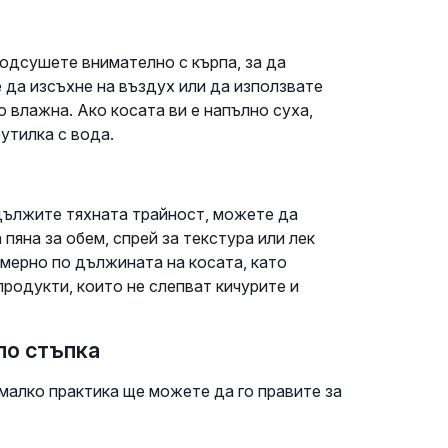
подсушете внимателно с кърпа, за да
 да изсъхне на въздух или да използвате
 влажна. Ако косата ви е напълно суха,
утилка с вода.
дължите тяхната трайност, можете да
яна за обем, спрей за текстура или лек
мерно по дължината на косата, като
продукти, които не слепват кичурите и
 по стъпка
 малко практика ще можете да го правите за