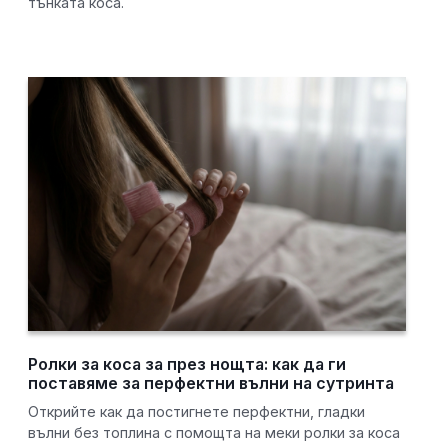
тънката коса.
Ролки за коса за през нощта: как да ги
поставяме за перфектни вълни на сутринта
Открийте как да постигнете перфектни, гладки
вълни без топлина с помощта на меки ролки за коса