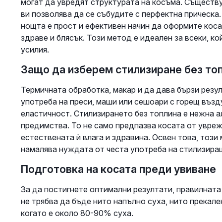
могат да увредят структурата на косъма. Съществ
ви позволява да се събудите с перфектна прическа.
нощта е прост и ефективен начин да оформите коса
здраве и блясък. Този метод е идеален за всеки, к
усилия.
Защо да изберем стилизиране без то
Термичната обработка, макар и да дава бързи резу
употреба на преси, маши или сешоари с горещ възду
еластичност. Стилизирането без топлина е нежна 
предимства. То не само предпазва косата от увреж
естествената ѝ влага и здравина. Освен това, този
намалява нуждата от честа употреба на стилизира
Подготовка на косата преди увиване
За да постигнете оптимални резултати, правилната
не трябва да бъде нито напълно суха, нито прекале
когато е около 80-90% суха.