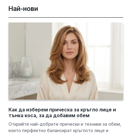
Най-нови
Как да изберем прическа за кръгло лице и
тънка коса, за да добавим обем
Открийте най-добрите прически и техники за обем,
които перфектно балансират кръглото лице и