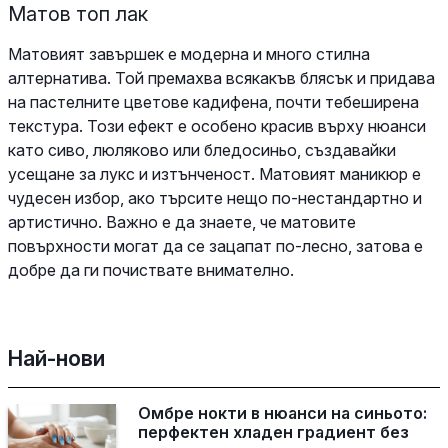
Матов топ лак
Матовият завършек е модерна и много стилна
алтернатива. Той премахва всякакъв блясък и придава
на пастелните цветове кадифена, почти тебеширена
текстура. Този ефект е особено красив върху нюанси
като сиво, люляково или бледосиньо, създавайки
усещане за лукс и изтънченост. Матовият маникюр е
чудесен избор, ако търсите нещо по-нестандартно и
артистично. Важно е да знаете, че матовите
повърхности могат да се зацапат по-лесно, затова е
добре да ги почиствате внимателно.
Най-нови
Омбре нокти в нюанси на синьото:
перфектен хладен градиент без