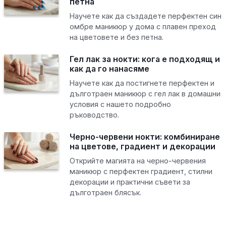
петна
Научете как да създадете перфектен син
омбре маникюр у дома с плавен преход
на цветовете и без петна.
Гел лак за нокти: кога е подходящ и
как да го нанасяме
Научете как да постигнете перфектен и
дълготраен маникюр с гел лак в домашни
условия с нашето подробно
ръководство.
Черно-червени нокти: комбиниране
на цветове, градиент и декорации
Открийте магията на черно-червения
маникюр с перфектен градиент, стилни
декорации и практични съвети за
дълготраен блясък.