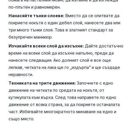
по-плътен и равномерен.
Нанасяйте тънки слоеве:
Вместо да се опитвате да
покриете нокътя с един дебел слой, нанесете два или
три много тънки слоя. Това е златният стандарт за
безупречен маникюр.
Изчакайте всеки слой да изсъхне:
Дайте достатъчно
време на всеки слой да изсъхне напълно, преди да
нанесете следващия. Ако долният слой е все още
лепкав, четката на лака ще го „издърпа“ и ще създаде
неравности.
Техниката на трите движения:
Започнете с едно
движение на четката по средата на нокътя, от
кутикулата към върха. След това направете по едно
движение от всяка страна, за да покриете останалата
част. Избягвайте многократното минаване на едно и
също място.