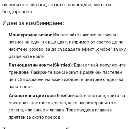
нюанси със син подтон като лавандула, мента и
бледорозово.
Идеи за комбиниране:
Монохромна визия:
Използвайте няколко различни
нюанса на един и същи цвят, например от светло до по-
наситено розово, за да създадете ефект „омбре“ върху
различните нокти.
Разноцветни нокти (Skittles):
Един от най-популярните
трендове. Лакирайте всеки нокът в различен пастелен
цвят. За хармонична визия изберете цветове с еднаква
наситеност.
Аналогични цветове:
Комбинирайте цветове, които са
съседни в цветното колело, като например жълто и
зелено, или синьо и лилаво. Това създава плавен и
приятен за окото преход.