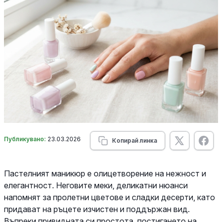
Публикувано:
23.03.2026
Копирай линка
Пастелният маникюр е олицетворение на нежност и
елегантност. Неговите меки, деликатни нюанси
напомнят за пролетни цветове и сладки десерти, като
придават на ръцете изчистен и поддържан вид.
Въпреки привидната си простота, постигането на