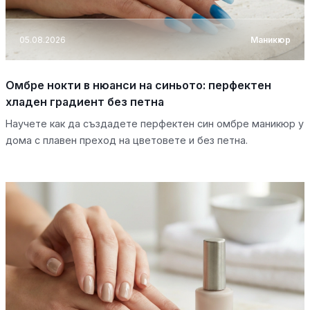
05.08.2026
Маникюр
Омбре нокти в нюанси на синьото: перфектен
хладен градиент без петна
Научете как да създадете перфектен син омбре маникюр у
дома с плавен преход на цветовете и без петна.