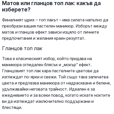
Матов или гланцов топ лак: какъв да
изберете?
Финалният щрих – топ лакът – има силата напълно да
преобрази вашия пастелен маникюр. Изборът между
матов и гланцов ефект зависи изцяло от личните
предпочитания и желания краен резултат.
Гланцов топ лак
Това е класическият избор, който придава на
маникюра огледален блясък и „мокър“ ефект.
Гланцовият топ лак кара пастелните цветове да
изглеждат по-ярки и свежи. Той също така запечатва
цвета и предпазва маникюра от надраскване и белене,
удължавайки неговата трайност. Идеален е за
ежедневието и за всеки повод, когато искате ноктите
ви да изглеждат изключително поддържани и
блестящи.