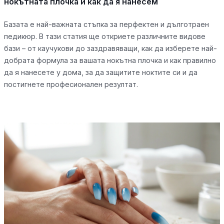
нокътната плочка и как да я нанесем
Базата е най-важната стъпка за перфектен и дълготраен
педикюр. В тази статия ще откриете различните видове
бази – от каучукови до заздравяващи, как да изберете най-
добрата формула за вашата нокътна плочка и как правилно
да я нанесете у дома, за да защитите ноктите си и да
постигнете професионален резултат.