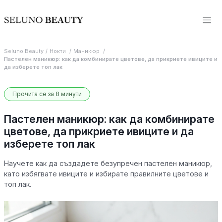
Seluno Beauty
Нокти
Маникюр
Пастелен маникюр: как да комбинирате цветове, да прикриете ивиците и
да изберете топ лак
Прочита се за 8 минути
Пастелен маникюр: как да комбинирате
цветове, да прикриете ивиците и да
изберете топ лак
Научете как да създадете безупречен пастелен маникюр,
като избягвате ивиците и избирате правилните цветове и
топ лак.