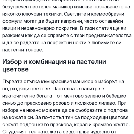
безупречен пастелен маникюр изисква познаването на
няколко ключови техники. Светлите и кремообразни
формули могат да бъдат капризни, често оставяйки
ивици и неравномерно покритие. В тази статия ще ви
разкрием как да се справите с тези предизвикателства
и да се радвате на перфектни нокти в любимите си
пастелни тонове.
Избор и комбинация на пастелни
цветове
Първата стъпка към красивия маникюр е изборът на
подходящи цветове. Пастелната палитра е
изключително богата – от ментово зелено и бебешко
синьо до прасковено розово и люляково лилаво. При
избора на нюанс можете да се съобразите с подтона
на кожата си. За по-топъл тен са подходящи цветове
с жълт подтон като праскова, корал и кремаво жълто.
Студеният тен на кожата се допълва чудесно от