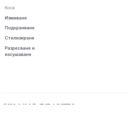
Коса
Измиване
Подхранване
Стилизиране
Разресване и
изсушаване
© 2026 Seluno Beauty