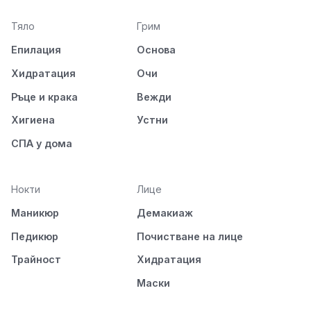
Тяло
Грим
Епилация
Основа
Хидратация
Очи
Ръце и крака
Вежди
Хигиена
Устни
СПА у дома
Нокти
Лице
Маникюр
Демакиаж
Педикюр
Почистване на лице
Трайност
Хидратация
Маски