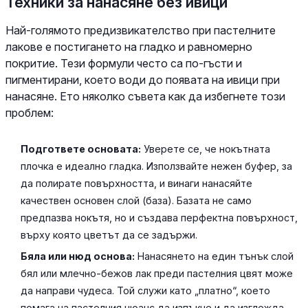
Техники за нанасяне без ивици
Най-голямото предизвикателство при пастелните
лакове е постигането на гладко и равномерно
покритие. Тези формули често са по-гъсти и
пигментирани, което води до появата на ивици при
нанасяне. Ето няколко съвета как да избегнете този
проблем:
Подгответе основата:
Уверете се, че нокътната
плочка е идеално гладка. Използвайте нежен буфер, за
да полирате повърхността, и винаги нанасяйте
качествен основен слой (база). Базата не само
предпазва нокътя, но и създава перфектна повърхност,
върху която цветът да се задържи.
Бяла или нюд основа:
Нанасянето на един тънък слой
бял или млечно-бежов лак преди пастелния цвят може
да направи чудеса. Той служи като „платно“, което
помага на пастелния нюанс да изпъкне и да изглежда