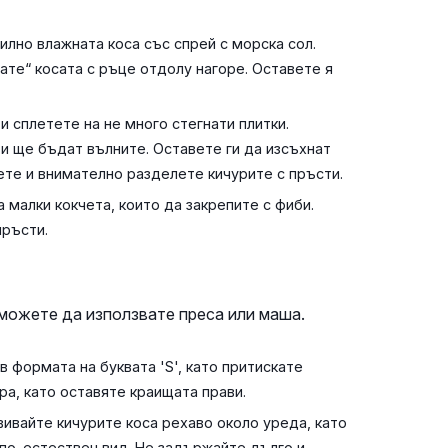
лно влажната коса със спрей с морска сол.
ате“ косата с ръце отдолу нагоре. Оставете я
и сплетете на не много стегнати плитки.
ти ще бъдат вълните. Оставете ги да изсъхнат
ете и внимателно разделете кичурите с пръсти.
а малки кокчета, които да закрепите с фиби.
пръсти.
можете да използвате преса или маша.
в формата на буквата 'S', като притискате
ра, като оставяте краищата прави.
ивайте кичурите коса рехаво около уреда, като
 по-естествен вид. Не задържайте дълго и