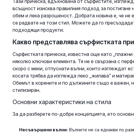
Тази прическа, вдъхновена от сърфистите, изглежда
всъщност изисква правилния подход за постигане н
обем и лека разрошеност. Добрата новина е, че не 
се радвате на този стил. Можете да го пресъздадет
подходящи продукти.
Какво представлява сърфистката пр
Сърфистката прическа, известна още като „плажни в
няколко ключови елемента. Тя не е свързана с перф
скоро с меки, отпуснати вълни, които изглеждат ес
косата трябва да изглежда леко „жилава“ и матиран
Обемът в корените и по дължините също е важен, но
стилизиран.
Основни характеристики на стила
За да разберете по-добре концепцията, ето основни
Несъвършени вълни:
Вълните не са еднакви по раз