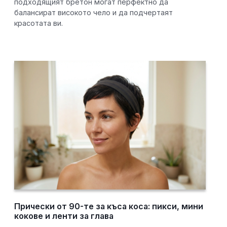
подходящият бретон могат перфектно да
балансират високото чело и да подчертаят
красотата ви.
Прически от 90-те за къса коса: пикси, мини
кокове и ленти за глава