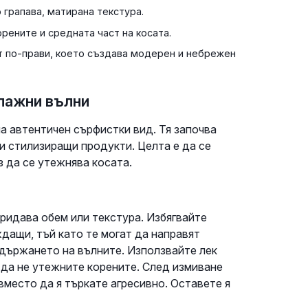
 грапава, матирана текстура.
рените и средната част на косата.
т по-прави, което създава модерен и небрежен
плажни вълни
а автентичен сърфистки вид. Тя започва
 стилизиращи продукти. Целта е да се
з да се утежнява косата.
придава обем или текстура. Избягвайте
дащи, тъй като те могат да направят
адържането на вълните. Използвайте лек
а да не утежните корените. След измиване
вместо да я търкате агресивно. Оставете я