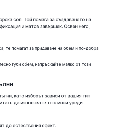
орска сол. Той помага за създаването на
фиксация и матов завършек. Освен него,
а, те помагат за придаване на обем и по-добра
 лесно губи обем, напръскайте малко от този
ълни
ълни, като изборът зависи от вашия тип
читате да използвате топлинни уреди.
ят до естествения ефект.