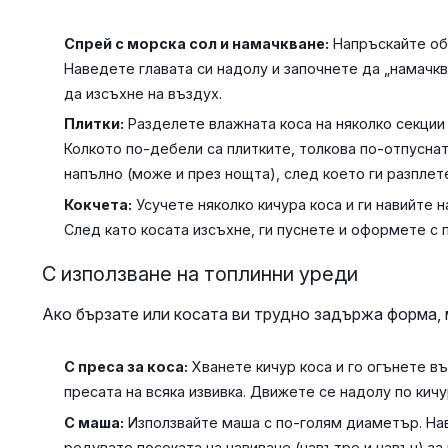
Спрей с морска сол и намачкване:
Напръскайте оби
Наведете главата си надолу и започнете да „намачкв
да изсъхне на въздух.
Плитки:
Разделете влажната коса на няколко секции 
Колкото по-дебели са плитките, толкова по-отпусна
напълно (може и през нощта), след което ги разплет
Кокчета:
Усучете няколко кичура коса и ги навийте н
След като косата изсъхне, ги пуснете и оформете с 
С използване на топлинни уреди
Ако бързате или косата ви трудно задържа форма, 
С преса за коса:
Хванете кичур коса и го огънете въ
пресата на всяка извивка. Движете се надолу по кичу
С маша:
Използвайте маша с по-голям диаметър. Нав
редувате посоката на навиване (навътре и навън) за