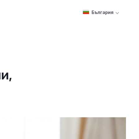
България
и,