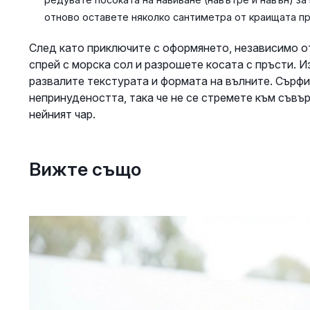
отново оставете няколко сантиметра от краищата пр
След като приключите с оформянето, независимо о
спрей с морска сол и разрошете косата с пръсти. Из
развалите текстурата и формата на вълните. Сърфи
непринудеността, така че не се стремете към съвъ
нейният чар.
Вижте също