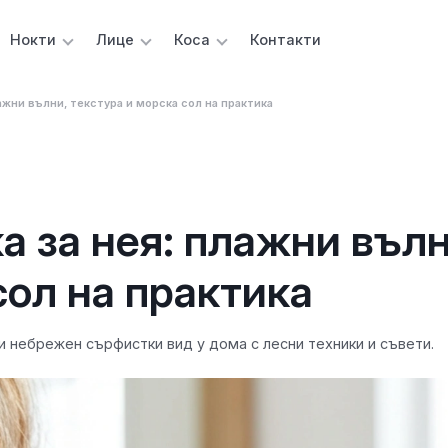
Нокти
Лице
Коса
Контакти
ажни вълни, текстура и морска сол на практика
 за нея: плажни вълн
сол на практика
и небрежен сърфистки вид у дома с лесни техники и съвети.