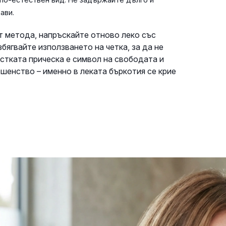
ави.
т метода, напръскайте отново леко със
бягвайте използването на четка, за да не
стката прическа е символ на свободата и
ршенство – именно в леката бъркотия се крие