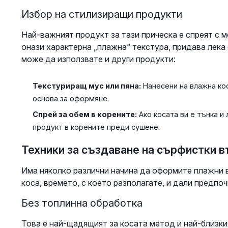
Избор на стилизиращи продукти
Най-важният продукт за тази прическа е спреят с м
онази характерна „плажна“ текстура, придава лека 
може да използвате и други продукти:
Текстуриращ мус или пяна:
Нанесени на влажна кос
основа за оформяне.
Спрей за обем в корените:
Ако косата ви е тънка и
продукт в корените преди сушене.
Техники за създаване на сърфистки в
Има няколко различни начина да оформите плажни в
коса, времето, с което разполагате, и дали предпо
Без топлинна обработка
Това е най-щадящият за косата метод и най-близки