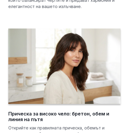
които балансират чертите и придават хармония и
елегантност на вашето излъчване.
Прическа за високо чело: бретон, обем и
линия на пътя
Открийте как правилната прическа, обемът и