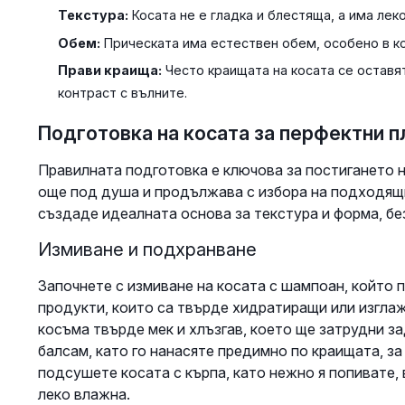
Текстура:
Косата не е гладка и блестяща, а има леко
Обем:
Прическата има естествен обем, особено в ко
Прави краища:
Често краищата на косата се оставя
контраст с вълните.
Подготовка на косата за перфектни 
Правилната подготовка е ключова за постигането н
още под душа и продължава с избора на подходящи
създаде идеалната основа за текстура и форма, бе
Измиване и подхранване
Започнете с измиване на косата с шампоан, който 
продукти, които са твърде хидратиращи или изглаж
косъма твърде мек и хлъзгав, което ще затрудни з
балсам, като го нанасяте предимно по краищата, з
подсушете косата с кърпа, като нежно я попивате, 
леко влажна.