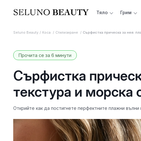
Тяло
Грим
Seluno Beauty
Коса
Стилизиране
Сърфистка прическа за нея: пл
Прочита се за 6 минути
Сърфистка прическа
текстура и морска 
Открийте как да постигнете перфектните плажни вълни 