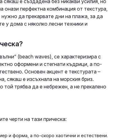
 сякаш е създадена без никакви усилия, но
а онази перфектна комбинация от текстура,
е нужно да прекарвате дни на плажа, за да
е у дома с няколко лесни техники и
ическа?
ълни“ (beach waves), се характеризира с
ектно оформени и стегнати къдрици, а по-
тествено. Основен акцент е текстурата –
а, сякаш е изсъхнала на морския бриз.
 той трябва да е небрежен, а не прекалено
те черти на тази прическа:
мер и форма, а по-скоро хаотични и естествени.