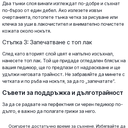
Два тънки слоя винаги изглеждат по-добре и съхнат
по-бързо от един дебел. Ако излезете извън
очертанията, потопете тънка четка за рисуване или
клечка за уши в лакочистител и внимателно почистете
кожата около нокътя.
Стъпка 3: Запечатване с топ лак
След като вторият слой цвят е напълно изсъхнал,
нанесете топ лак. Той ще придаде огледален блясък на
вашия педикюр, ще го предпази от надраскване и ще
удължи неговата трайност. Не забравяйте да минете с
четката и по ръба на нокътя, за да го „запечатате“.
Съвети за поддръжка и дълготрайност
За да се радвате на перфектния си черен педикюр по-
дълго, е важно да полагате грижи за него.
Осигурете достатъчно време за съхнене. Избягвайте да