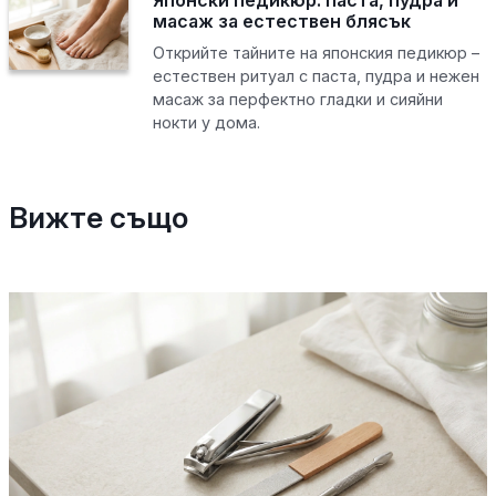
масаж за естествен блясък
Открийте тайните на японския педикюр –
естествен ритуал с паста, пудра и нежен
масаж за перфектно гладки и сияйни
нокти у дома.
Вижте също