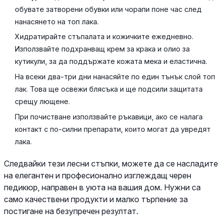
обувате затворени обувки или чорапи поне час след
нанасянето на топ лака.
Хидратирайте стъпалата и кожичките ежедневно.
Използвайте подхранващ крем за крака и олио за
кутикули, за да поддържате кожата мека и еластична.
На всеки два-три дни нанасяйте по един тънък слой топ
лак. Това ще освежи блясъка и ще подсили защитата
срещу лющене.
При почистване използвайте ръкавици, ако се налага
контакт с по-силни препарати, които могат да увредят
лака.
Следвайки тези лесни стъпки, можете да се насладите
на елегантен и професионално изглеждащ черен
педикюр, направен в уюта на вашия дом. Нужни са
само качествени продукти и малко търпение за
постигане на безупречен резултат.