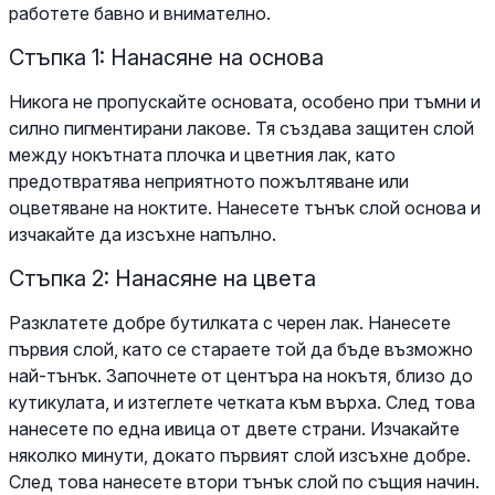
работете бавно и внимателно.
Стъпка 1: Нанасяне на основа
Никога не пропускайте основата, особено при тъмни и
силно пигментирани лакове. Тя създава защитен слой
между нокътната плочка и цветния лак, като
предотвратява неприятното пожълтяване или
оцветяване на ноктите. Нанесете тънък слой основа и
изчакайте да изсъхне напълно.
Стъпка 2: Нанасяне на цвета
Разклатете добре бутилката с черен лак. Нанесете
първия слой, като се стараете той да бъде възможно
най-тънък. Започнете от центъра на нокътя, близо до
кутикулата, и изтеглете четката към върха. След това
нанесете по една ивица от двете страни. Изчакайте
няколко минути, докато първият слой изсъхне добре.
След това нанесете втори тънък слой по същия начин.