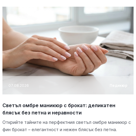
07.08.2026
Педикюр
Светъл омбре маникюр с брокат: деликатен
блясък без петна и неравности
Открийте тайните на перфектния светъл омбре маникюр с
фин брокат – елегантност и нежен блясък без петна.