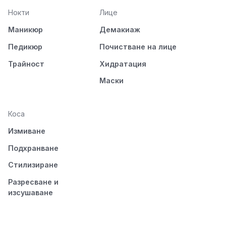
Нокти
Лице
Маникюр
Демакиаж
Педикюр
Почистване на лице
Трайност
Хидратация
Маски
Коса
Измиване
Подхранване
Стилизиране
Разресване и
изсушаване