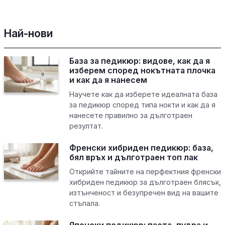
Най-нови
База за педикюр: видове, как да я
изберем според нокътната плочка
и как да я нанесем
Научете как да изберете идеалната база
за педикюр според типа нокти и как да я
нанесете правилно за дълготраен
резултат.
Френски хибриден педикюр: база,
бял връх и дълготраен топ лак
Открийте тайните на перфектния френски
хибриден педикюр за дълготраен блясък,
изтънченост и безупречен вид на вашите
стъпала.
Японски педикюр: паста, пудра и