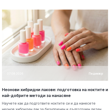
07.08.2026
Педикюр
Неонови хибридни лакове: подготовка на ноктите и
най-добрите методи за нанасяне
Научете как да подготвите ноктите си и да нанесете
неонов хибриден лак за безупречен и дълготраен летен