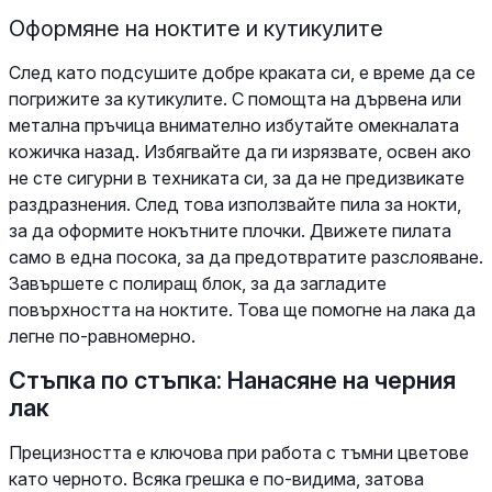
Оформяне на ноктите и кутикулите
След като подсушите добре краката си, е време да се
погрижите за кутикулите. С помощта на дървена или
метална пръчица внимателно избутайте омекналата
кожичка назад. Избягвайте да ги изрязвате, освен ако
не сте сигурни в техниката си, за да не предизвикате
раздразнения. След това използвайте пила за нокти,
за да оформите нокътните плочки. Движете пилата
само в една посока, за да предотвратите разслояване.
Завършете с полиращ блок, за да загладите
повърхността на ноктите. Това ще помогне на лака да
легне по-равномерно.
Стъпка по стъпка: Нанасяне на черния
лак
Прецизността е ключова при работа с тъмни цветове
като черното. Всяка грешка е по-видима, затова