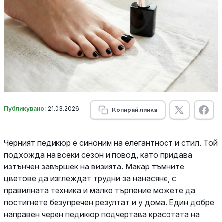
Публикувано:
21.03.2026
Копирай линка
Черният педикюр е синоним на елегантност и стил. Той
подхожда на всеки сезон и повод, като придава
изтънчен завършек на визията. Макар тъмните
цветове да изглеждат трудни за нанасяне, с
правилната техника и малко търпение можете да
постигнете безупречен резултат и у дома. Един добре
направен черен педикюр подчертава красотата на