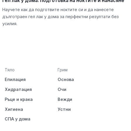
Гел лак у дома: подготовка на ноктите и нанасяне
Научете как да подготвите ноктите си и да нанесете
дълготраен гел лак у дома за перфектни резултати без
усилия.
Тяло
Грим
Епилация
Основа
Хидратация
Очи
Ръце и крака
Вежди
Хигиена
Устни
СПА у дома