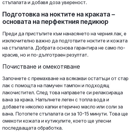
стъпалата и добавя доза увереност.
Подготовка на ноктите на краката –
основата на перфектния педикюр
Преди да пристъпите към нанасянето на черния лак, е
изключително важно да подготвите ноктите и кожата
на стъпалата. Добрата основа гарантира не само по-
красив, но и по-дълготраен резултат.
Почистване и омекотяване
Започнете с премахване на всякакви остатъци от стар
лак с помощта на памучен тампон и подходящ
лакочистител. След това направете си релаксираща
вана за крака. Напълнете леген с топла вода и
добавете няколко капки етерично масло или соли за
вана. Потопете стъпалата си за 10-15 минути. Това ще
омекоти кожата и кутикулите, което ще улесни
последващата обработка.