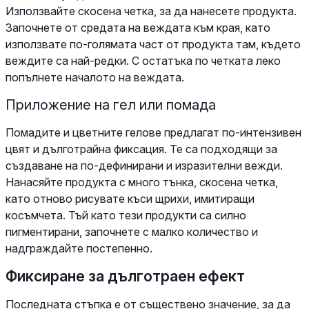
Използвайте скосена четка, за да нанесете продукта.
Започнете от средата на веждата към края, като
използвате по-голямата част от продукта там, където
веждите са най-редки. С остатъка по четката леко
попълнете началото на веждата.
Приложение на гел или помада
Помадите и цветните гелове предлагат по-интензивен
цвят и дълготрайна фиксация. Те са подходящи за
създаване на по-дефинирани и изразителни вежди.
Нанасяйте продукта с много тънка, скосена четка,
като отново рисувате къси щрихи, имитиращи
косъмчета. Тъй като тези продукти са силно
пигментирани, започнете с малко количество и
надграждайте постепенно.
Фиксиране за дълготраен ефект
Последната стъпка е от съществено значение, за да