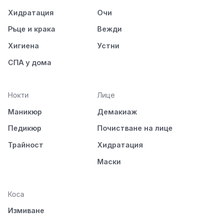
Хидратация
Очи
Ръце и крака
Вежди
Хигиена
Устни
СПА у дома
Нокти
Лице
Маникюр
Демакиаж
Педикюр
Почистване на лице
Трайност
Хидратация
Маски
Коса
Измиване