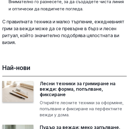
Внимателно го разнесете, за да създадете чиста линия
и оптически да повдигнете погледа.
С правилната техника и малко търпение, ежедневният
грим за вежди може да се превърне в бърз и лесен
ритуал, който значително подобрява цялостната ви
визия.
Най-нови
Лесни техники за гримиране на
вежди: форма, попълване,
фиксиране
Открийте лесните техники за оформяне,
попълване и фиксиране на перфектните
вежди у дома.
Пудър за вежди: меко запълване,