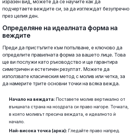
изразен вид, можете да се научите как да
подчертаете веждите си, за да изглеждат безупречно
през целия ден.
Определяне на идеалната форма на
веждите
Преди да пристъпите към попълване, е ключово да
определите правилната форма за вашето лице. Това
ще ви послужи като ръководство и ще гарантира
симетричен и естетичен резултат. Можете да
използвате класическия метод с молив или четка, за
да намерите трите основни точки на всяка вежда.
Начало на веждата:
Поставете молив вертикално от
външната страна на ноздрата си право нагоре. Точката,
в която моливът пресича веждата, е идеалното ѝ
начало.
Най-висока точка (арка):
Гледайте право напред.