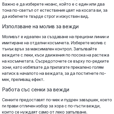
Важно е да изберете нюанс, който е с един или два
тона по-светъл от естествения цвят на косата ви, за
да избегнете твърде строг и изкуствен вид.
Използване на молив за вежди
Моливът е идеален за създаване на прецизни линии и
имитиране на отделни косъмчета. Изберете молив с
тънък връх за максимален контрол. Запълвайте
веждите с леки, къси движения по посока на растежа
на косъмчетата. Съсредоточете се върху по-редките
зони, като избягвате да прилагате прекалено голям
натиск в началото на веждата, за да постигнете по-
мек, преливащ ефект.
Работа със сенки за вежди
Сенките предоставят по-мек и пудрен завършек, което
ги прави отличен избор за хора с по-гъсти вежди,
които се нуждаят само от леко запълване.