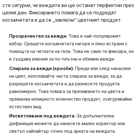
сте сигурни, че веждите ви ще останат перфектни през
целия ден. Фиксирането помага да се подредят
косъмчетата и да се „заключи“ цветният продукт.
Прозрачен гел за вежди:
Това е най-популярният
избор. Срешете косъмчетата нагоре и леко встрани с
помощта на четката на гела. Това не само ги фиксира, но
и създава илюзия за по-плътни и обемни вежди.
Спирала за вежди (spoolie):
Преди или след нанасяне
на цвят, използвайте чиста спирала за вежди, за да
разрешете косъмчетата и да разнесете продукта
равномерно. Това помага за преливането на цвета и
премахва излишното количество продукт, осигурявайки
естествен вид.
Изсветляване под веждата:
За допълнителна
дефиниция можете да нанесете малко коректор или
светъл хайлайтър точно под арката на веждата.