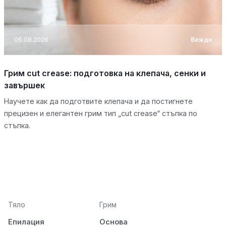
06.08.2026
Вежди
Грим cut crease: подготовка на клепача, сенки и
завършек
Научете как да подготвите клепача и да постигнете
прецизен и елегантен грим тип „cut crease“ стъпка по
стъпка.
Тяло
Грим
Епилация
Основа