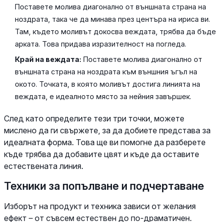
Поставете молива диагонално от външната страна на
ноздрата, така че да минава през центъра на ириса ви.
Там, където моливът докосва веждата, трябва да бъде
арката. Това придава изразителност на погледа.
Край на веждата:
Поставете молива диагонално от
външната страна на ноздрата към външния ъгъл на
окото. Точката, в която моливът достига линията на
веждата, е идеалното място за нейния завършек.
След като определите тези три точки, можете
мислено да ги свържете, за да добиете представа за
идеалната форма. Това ще ви помогне да разберете
къде трябва да добавите цвят и къде да оставите
естествената линия.
Техники за попълване и подчертаване
Изборът на продукт и техника зависи от желания
ефект – от съвсем естествен до по-драматичен.