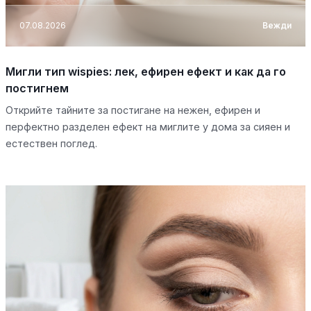
07.08.2026
Вежди
Мигли тип wispies: лек, ефирен ефект и как да го
постигнем
Открийте тайните за постигане на нежен, ефирен и
перфектно разделен ефект на миглите у дома за сияен и
естествен поглед.