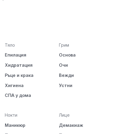
Тяло
Грим
Епилация
Основа
Хидратация
Очи
Ръце и крака
Вежди
Хигиена
Устни
СПА у дома
Нокти
Лице
Маникюр
Демакиаж