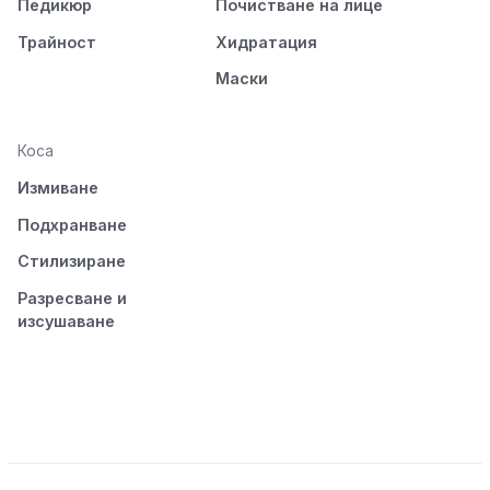
Педикюр
Почистване на лице
Трайност
Хидратация
Маски
Коса
Измиване
Подхранване
Стилизиране
Разресване и
изсушаване