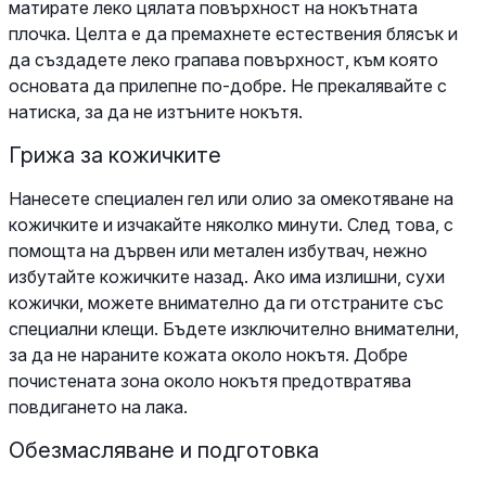
матирате леко цялата повърхност на нокътната
плочка. Целта е да премахнете естествения блясък и
да създадете леко грапава повърхност, към която
основата да прилепне по-добре. Не прекалявайте с
натиска, за да не изтъните нокътя.
Грижа за кожичките
Нанесете специален гел или олио за омекотяване на
кожичките и изчакайте няколко минути. След това, с
помощта на дървен или метален избутвач, нежно
избутайте кожичките назад. Ако има излишни, сухи
кожички, можете внимателно да ги отстраните със
специални клещи. Бъдете изключително внимателни,
за да не нараните кожата около нокътя. Добре
почистената зона около нокътя предотвратява
повдигането на лака.
Обезмасляване и подготовка