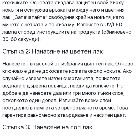
кожичките. Основата създава защитен слой върху
нокътя и осигурява връзката между него и цветния
лак. „Запечатайте“ свободния край на нокътя, като
минете с четката и по ръба му. Изпечете в UV/LED
лампа според инструкциите на продукта (обикновено
30-60 секунди).
Стъпка 2: Нанасяне на цветен лак
Нанесете тънък слой от избрания цвят гел лак. Отново,
ключово е да не докосвате кожата около нокътя. Ако
случайно излезете извън очертанията, почистете
веднага с дървена пръчица, преди да изпечете. По-
добре е да нанесете два или три много тънки слоя,
отколкото един дебел. Изпичайте всеки слой
поотделно в лампата за препоръчаното време. Това
гарантира равномерно втвърдяване и наситен цвят.
Стъпка 3: Нанасяне на топ лак