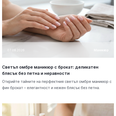
07.08.2026
Маникюр
Светъл омбре маникюр с брокат: деликатен
блясък без петна и неравности
Открийте тайните на перфектния светъл омбре маникюр с
фин брокат – елегантност и нежен блясък без петна.