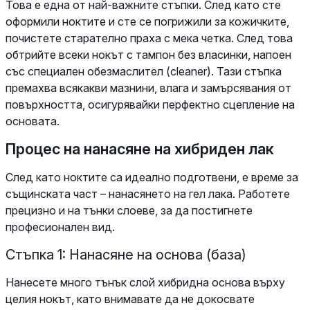
Това е една от най-важните стъпки. След като сте
оформили ноктите и сте се погрижили за кожичките,
почистете старателно праха с мека четка. След това
обтрийте всеки нокът с тампон без власинки, напоен
със специален обезмаслител (cleaner). Тази стъпка
премахва всякакви мазнини, влага и замърсявания от
повърхността, осигурявайки перфектно сцепление на
основата.
Процес на нанасяне на хибриден лак
След като ноктите са идеално подготвени, е време за
същинската част – нанасянето на гел лака. Работете
прецизно и на тънки слоеве, за да постигнете
професионален вид.
Стъпка 1: Нанасяне на основа (база)
Нанесете много тънък слой хибридна основа върху
целия нокът, като внимавате да не докосвате