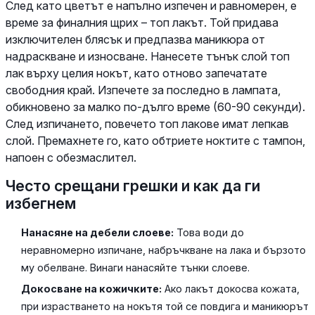
След като цветът е напълно изпечен и равномерен, е
време за финалния щрих – топ лакът. Той придава
изключителен блясък и предпазва маникюра от
надраскване и износване. Нанесете тънък слой топ
лак върху целия нокът, като отново запечатате
свободния край. Изпечете за последно в лампата,
обикновено за малко по-дълго време (60-90 секунди).
След изпичането, повечето топ лакове имат лепкав
слой. Премахнете го, като обтриете ноктите с тампон,
напоен с обезмаслител.
Често срещани грешки и как да ги
избегнем
Нанасяне на дебели слоеве:
Това води до
неравномерно изпичане, набръчкване на лака и бързото
му обелване. Винаги нанасяйте тънки слоеве.
Докосване на кожичките:
Ако лакът докосва кожата,
при израстването на нокътя той се повдига и маникюрът