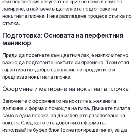
към перфектния резултат се крие не само в самото
лакиране, а най-вече в щателната подготовка на
нокътната плочка. Нека разгледаме процеса стъпка по
стъпка.
Подготовка: Основата на перфектния
маникюр
Преди да посегнете към цветния лак, е изключително
важно да подготвите ноктите си правилно. Този етап
гарантира по-добро сцепление на продуктите и
предпазва нокътната плочка.
Оформяне и матиране на нокътната плочка
Започнете с оформянето на ноктите в желаната
дължина и форма с помощта на пила. Движете пилата
само в една посока, за да избегнете разслояване на
нокътя. След като сте доволни от формата,
използвайте буфер блок (фина полираща пила), за да