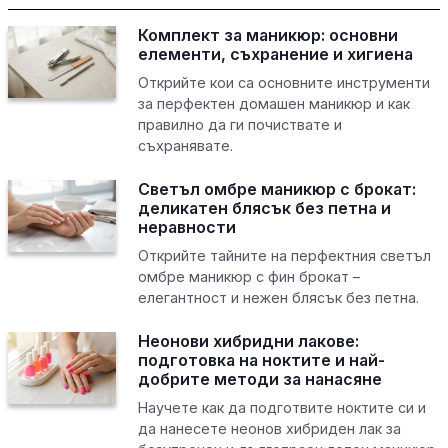
Комплект за маникюр: основни
елементи, съхранение и хигиена
Открийте кои са основните инструменти
за перфектен домашен маникюр и как
правилно да ги почиствате и
съхранявате.
Светъл омбре маникюр с брокат:
деликатен блясък без петна и
неравности
Открийте тайните на перфектния светъл
омбре маникюр с фин брокат –
елегантност и нежен блясък без петна.
Неонови хибридни лакове:
подготовка на ноктите и най-
добрите методи за нанасяне
Научете как да подготвите ноктите си и
да нанесете неонов хибриден лак за