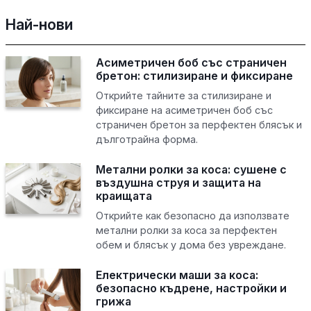
Най-нови
Асиметричен боб със страничен
бретон: стилизиране и фиксиране
Открийте тайните за стилизиране и
фиксиране на асиметричен боб със
страничен бретон за перфектен блясък и
дълготрайна форма.
Метални ролки за коса: сушене с
въздушна струя и защита на
краищата
Открийте как безопасно да използвате
метални ролки за коса за перфектен
обем и блясък у дома без увреждане.
Електрически маши за коса:
безопасно къдрене, настройки и
грижа