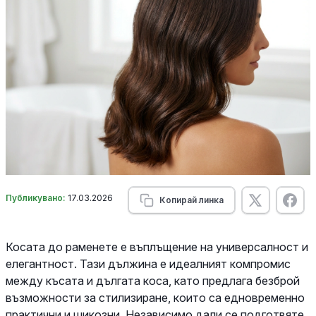
Публикувано:
17.03.2026
Копирай линка
Косата до раменете е въплъщение на универсалност и
елегантност. Тази дължина е идеалният компромис
между късата и дългата коса, като предлага безброй
възможности за стилизиране, които са едновременно
практични и шикозни. Независимо дали се подготвяте