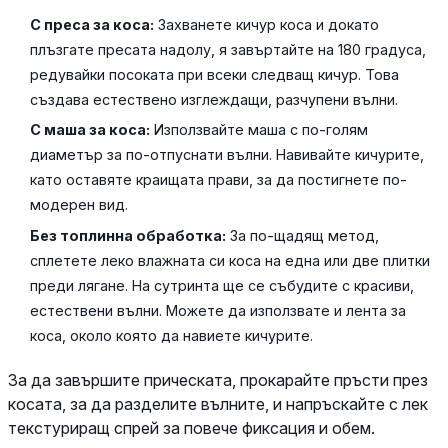
С преса за коса:
Захванете кичур коса и докато
плъзгате пресата надолу, я завъртайте на 180 градуса,
редувайки посоката при всеки следващ кичур. Това
създава естествено изглеждащи, разчупени вълни.
С маша за коса:
Използвайте маша с по-голям
диаметър за по-отпуснати вълни. Навивайте кичурите,
като оставяте краищата прави, за да постигнете по-
модерен вид.
Без топлинна обработка:
За по-щадящ метод,
сплетете леко влажната си коса на една или две плитки
преди лягане. На сутринта ще се събудите с красиви,
естествени вълни. Можете да използвате и лента за
коса, около която да навиете кичурите.
За да завършите прическата, прокарайте пръсти през
косата, за да разделите вълните, и напръскайте с лек
текстуриращ спрей за повече фиксация и обем.