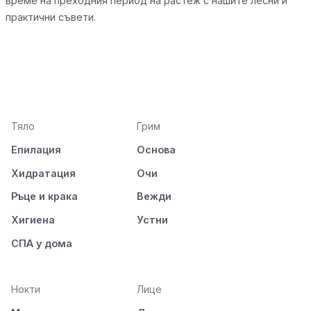
време на преходния период на растеж с нашите лесни и
практични съвети.
Тяло
Грим
Епилация
Основа
Хидратация
Очи
Ръце и крака
Вежди
Хигиена
Устни
СПА у дома
Нокти
Лице