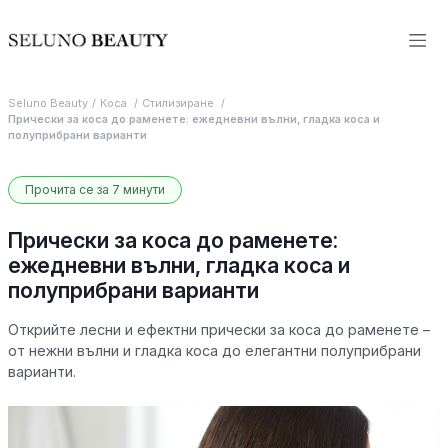
Seluno Beauty
Коса
Стилизиране
Прически за коса до раменете: ежедневни вълни, гладка коса и
полуприбрани варианти
Прочита се за 7 минути
Прически за коса до раменете:
ежедневни вълни, гладка коса и
полуприбрани варианти
Открийте лесни и ефектни прически за коса до раменете –
от нежни вълни и гладка коса до елегантни полуприбрани
варианти.