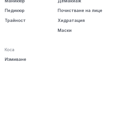
Маникюр
Демакиаж
Педикюр
Почистване на лице
Трайност
Хидратация
Маски
Коса
Измиване
Подхранване
Стилизиране
Разресване и
изсушаване