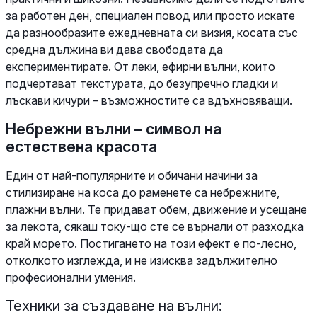
за работен ден, специален повод или просто искате
да разнообразите ежедневната си визия, косата със
средна дължина ви дава свободата да
експериментирате. От леки, ефирни вълни, които
подчертават текстурата, до безупречно гладки и
лъскави кичури – възможностите са вдъхновяващи.
Небрежни вълни – символ на
естествена красота
Един от най-популярните и обичани начини за
стилизиране на коса до раменете са небрежните,
плажни вълни. Те придават обем, движение и усещане
за лекота, сякаш току-що сте се върнали от разходка
край морето. Постигането на този ефект е по-лесно,
отколкото изглежда, и не изисква задължително
професионални умения.
Техники за създаване на вълни: