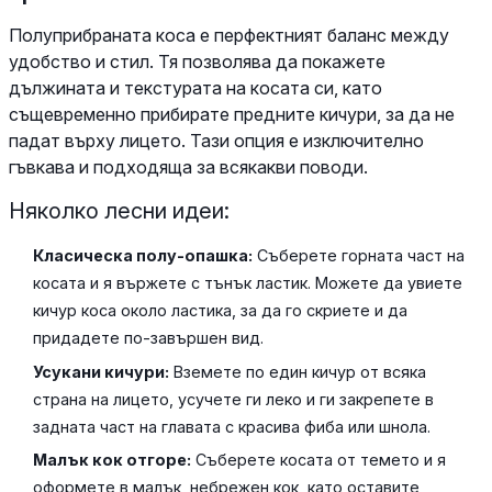
Полуприбраната коса е перфектният баланс между
удобство и стил. Тя позволява да покажете
дължината и текстурата на косата си, като
същевременно прибирате предните кичури, за да не
падат върху лицето. Тази опция е изключително
гъвкава и подходяща за всякакви поводи.
Няколко лесни идеи:
Класическа полу-опашка:
Съберете горната част на
косата и я вържете с тънък ластик. Можете да увиете
кичур коса около ластика, за да го скриете и да
придадете по-завършен вид.
Усукани кичури:
Вземете по един кичур от всяка
страна на лицето, усучете ги леко и ги закрепете в
задната част на главата с красива фиба или шнола.
Малък кок отгоре:
Съберете косата от темето и я
оформете в малък, небрежен кок, като оставите