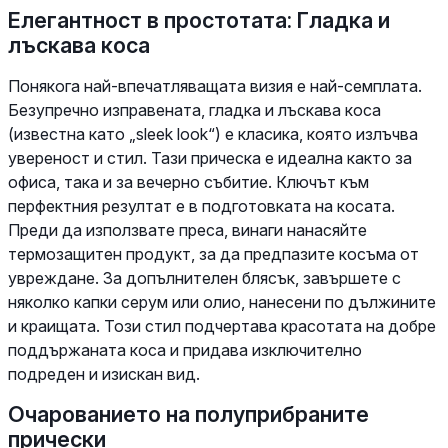
Елегантност в простотата: Гладка и
лъскава коса
Понякога най-впечатляващата визия е най-семплата.
Безупречно изправената, гладка и лъскава коса
(известна като „sleek look“) е класика, която излъчва
увереност и стил. Тази прическа е идеална както за
офиса, така и за вечерно събитие. Ключът към
перфектния резултат е в подготовката на косата.
Преди да използвате преса, винаги нанасяйте
термозащитен продукт, за да предпазите косъма от
увреждане. За допълнителен блясък, завършете с
няколко капки серум или олио, нанесени по дължините
и краищата. Този стил подчертава красотата на добре
поддържаната коса и придава изключително
подреден и изискан вид.
Очарованието на полуприбраните
прически