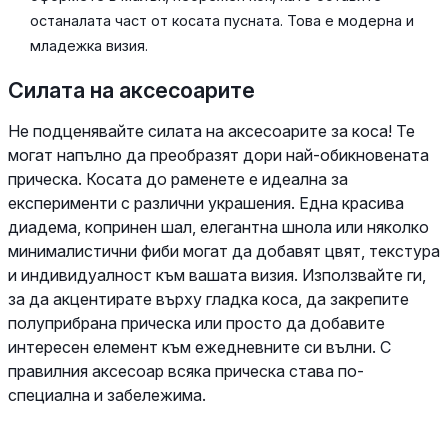
останалата част от косата пусната. Това е модерна и
младежка визия.
Силата на аксесоарите
Не подценявайте силата на аксесоарите за коса! Те
могат напълно да преобразят дори най-обикновената
прическа. Косата до раменете е идеална за
експерименти с различни украшения. Една красива
диадема, копринен шал, елегантна шнола или няколко
минималистични фиби могат да добавят цвят, текстура
и индивидуалност към вашата визия. Използвайте ги,
за да акцентирате върху гладка коса, да закрепите
полуприбрана прическа или просто да добавите
интересен елемент към ежедневните си вълни. С
правилния аксесоар всяка прическа става по-
специална и забележима.