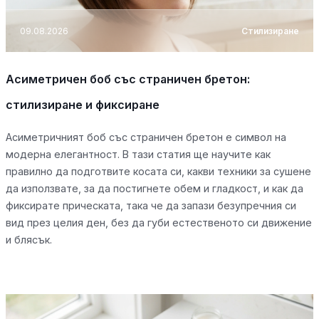
09.08.2026
Стилизиране
Асиметричен боб със страничен бретон:
стилизиране и фиксиране
Асиметричният боб със страничен бретон е символ на
модерна елегантност. В тази статия ще научите как
правилно да подготвите косата си, какви техники за сушене
да използвате, за да постигнете обем и гладкост, и как да
фиксирате прическата, така че да запази безупречния си
вид през целия ден, без да губи естественото си движение
и блясък.