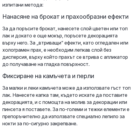
изпитани метода:
Нанасяне на брокат и прахообразни ефекти
За да поръсите брокат, нанесете слой цветен или топ
лак и докато е още мокър, поръсете декорацията
върху него. За „втриващи“ ефекти, като огледален или
холограмен прах, е необходим лепкав слой без
дисперсия, върху който прахът се втрива с апликатор
до получаване на гладка повърхност.
Фиксиране на камъчета и перли
За малки и леки камъчета може да използвате гъст топ
лак. Нанесете капка там, където искате да поставите
декорацията, и с помощта на молив за декорации или
пинсета я поставете. За по-големи и тежки елементи е
препоръчително да използвате специално лепило за
нокти за по-сигурно закрепване.