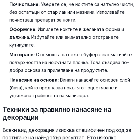
Почистване:
Уверете се, че ноктите са напълно чисти,
без остатъци от стар лак или мазнини. Използвайте
почистващ препарат за нокти.
Оформяне:
Изпилете ноктите в желаната форма и
дължина. Избутайте или внимателно отстранете
кутикулите.
Матиране:
С помощта на нежен буфер леко матиайте
повърхността на нокътната плочка. Това създава по-
добра основа за прилепване на продуктите.
Нанасяне на основа:
Винаги нанасяйте основен слой
(база), който предпазва нокътя от оцветяване и
удължава трайността на маникюра.
Техники за правилно нанасяне на
декорации
Всеки вид декорация изисква специфичен подход за
постигане на най-добър резултат. Ето няколко