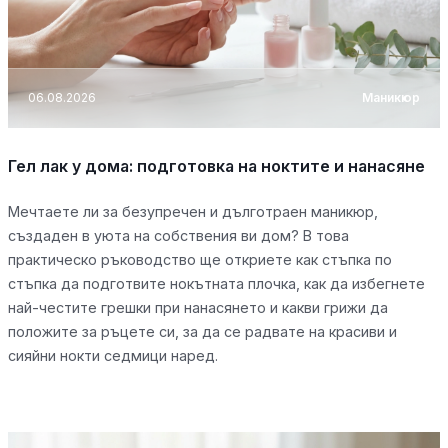
06.08.2026
Маникюр
Гел лак у дома: подготовка на ноктите и нанасяне
Мечтаете ли за безупречен и дълготраен маникюр,
създаден в уюта на собствения ви дом? В това
практическо ръководство ще откриете как стъпка по
стъпка да подготвите нокътната плочка, как да избегнете
най-честите грешки при нанасянето и какви грижи да
положите за ръцете си, за да се радвате на красиви и
сияйни нокти седмици наред.