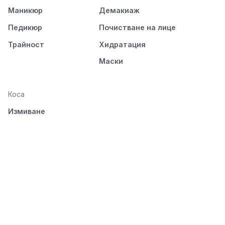
Маникюр
Демакиаж
Педикюр
Почистване на лице
Трайност
Хидратация
Маски
Коса
Измиване
Подхранване
Стилизиране
Разресване и
изсушаване