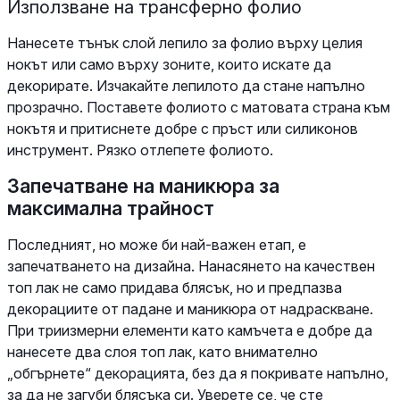
Използване на трансферно фолио
Нанесете тънък слой лепило за фолио върху целия
нокът или само върху зоните, които искате да
декорирате. Изчакайте лепилото да стане напълно
прозрачно. Поставете фолиото с матовата страна към
нокътя и притиснете добре с пръст или силиконов
инструмент. Рязко отлепете фолиото.
Запечатване на маникюра за
максимална трайност
Последният, но може би най-важен етап, е
запечатването на дизайна. Нанасянето на качествен
топ лак не само придава блясък, но и предпазва
декорациите от падане и маникюра от надраскване.
При триизмерни елементи като камъчета е добре да
нанесете два слоя топ лак, като внимателно
„обгърнете“ декорацията, без да я покривате напълно,
за да не загуби блясъка си. Уверете се, че сте