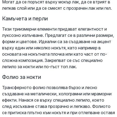
Могат да се поръсят върху мокър лак, да се втрият в
лепкав слой или да се смесят с прозрачен лак или гел.
Камъчета и перли
Тези триизмерни елементи придават елегантност и
луксозно излъчване. Предлагат се в различни размери,
форми и цветове. Идеални са за създаване на акцент
върху един или няколко нокътя, като например в
основата на нокътната плочка или като част от по-
сложна композиция. Закрепват се със специално
лепило за нокти или по-гъст топ лак.
Фолио за нокти
Трансферното фолио позволява бързо и лесно
създаване на металически, холограмни или мраморни
ефекти. Нанася се върху специално лепило, което
след изсъхване става прозрачно и лепкаво. Фолиото
се притиска плътно към нокътя и при отлепване оставя