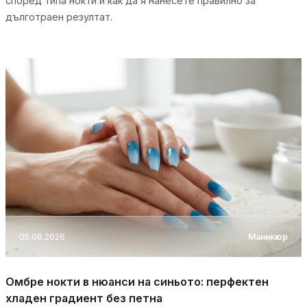
според типа нокти и как да я нанесете правилно за
дълготраен резултат.
05.08.2026
Маникюр
Омбре нокти в нюанси на синьото: перфектен
хладен градиент без петна