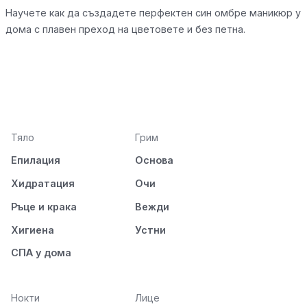
Научете как да създадете перфектен син омбре маникюр у
дома с плавен преход на цветовете и без петна.
Тяло
Грим
Епилация
Основа
Хидратация
Очи
Ръце и крака
Вежди
Хигиена
Устни
СПА у дома
Нокти
Лице