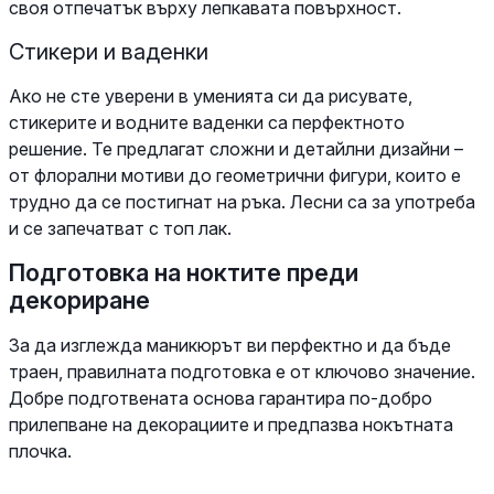
своя отпечатък върху лепкавата повърхност.
Стикери и ваденки
Ако не сте уверени в уменията си да рисувате,
стикерите и водните ваденки са перфектното
решение. Те предлагат сложни и детайлни дизайни –
от флорални мотиви до геометрични фигури, които е
трудно да се постигнат на ръка. Лесни са за употреба
и се запечатват с топ лак.
Подготовка на ноктите преди
декориране
За да изглежда маникюрът ви перфектно и да бъде
траен, правилната подготовка е от ключово значение.
Добре подготвената основа гарантира по-добро
прилепване на декорациите и предпазва нокътната
плочка.