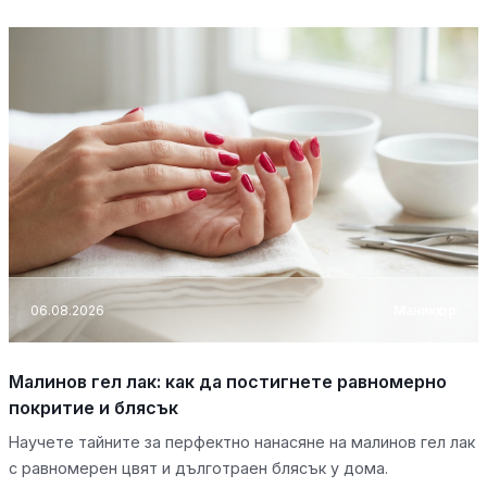
06.08.2026
Маникюр
Малинов гел лак: как да постигнете равномерно
покритие и блясък
Научете тайните за перфектно нанасяне на малинов гел лак
с равномерен цвят и дълготраен блясък у дома.