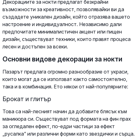
Декорациите за нокти предлагат безкрайни
възможности за креативност, позволявайки ви да
създадете уникален дизайн, който отразява вашето
настроение и индивидуалност. Независимо дали
предпочитате минималистичен акцент или пищен
дизайн, съществуват техники, които правят процеса
лесен и достъпен за всеки.
Основни видове декорации за нокти
Пазарът предлага огромно разнообразие от украси,
които могат да се използват както самостоятелно,
така и в комбинация. Ето някои от най-популярните:
Брокат и глитър
Това са най-лесният начин да добавите блясък към
маникюра си. Съществуват под формата на фин прах
за огледален ефект, по-едри частици за ефект
„русалка“ или различни форми като звездички и сърца.