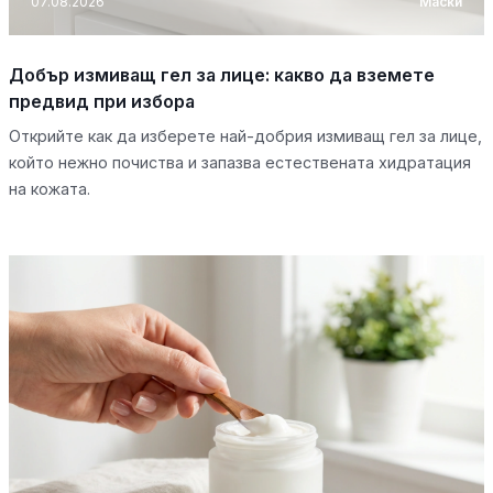
07.08.2026
Маски
Добър измиващ гел за лице: какво да вземете
предвид при избора
Открийте как да изберете най-добрия измиващ гел за лице,
който нежно почиства и запазва естествената хидратация
на кожата.