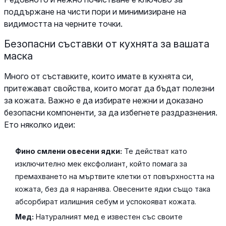
поддържане на чисти пори и минимизиране на
видимостта на черните точки.
Безопасни съставки от кухнята за вашата
маска
Много от съставките, които имате в кухнята си,
притежават свойства, които могат да бъдат полезни
за кожата. Важно е да избирате нежни и доказано
безопасни компоненти, за да избегнете раздразнения.
Ето няколко идеи:
Фино смлени овесени ядки:
Те действат като
изключително мек ексфолиант, който помага за
премахването на мъртвите клетки от повърхността на
кожата, без да я наранява. Овесените ядки също така
абсорбират излишния себум и успокояват кожата.
Мед:
Натуралният мед е известен със своите