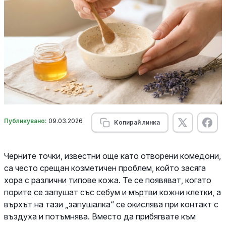
Публикувано:
09.03.2026
Копирай линка
Черните точки, известни още като отворени комедони,
са често срещан козметичен проблем, който засяга
хора с различни типове кожа. Те се появяват, когато
порите се запушат със себум и мъртви кожни клетки, а
върхът на тази „запушалка“ се окислява при контакт с
въздуха и потъмнява. Вместо да прибягвате към