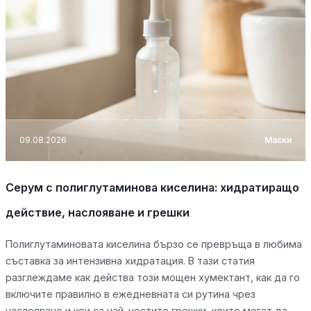
09.08.2026
Маски
Серум с полиглутаминова киселина: хидратиращо
действие, наслояване и грешки
Полиглутаминовата киселина бързо се превръща в любима
съставка за интензивна хидратация. В тази статия
разглеждаме как действа този мощен хумектант, как да го
включите правилно в ежедневната си рутина чрез
наслояване и кои са най-честите грешки, които могат да