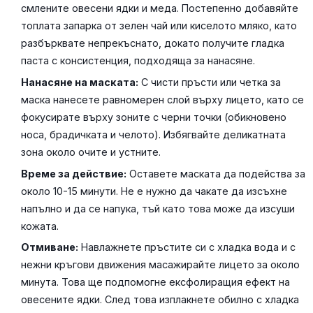
смлените овесени ядки и меда. Постепенно добавяйте
топлата запарка от зелен чай или киселото мляко, като
разбърквате непрекъснато, докато получите гладка
паста с консистенция, подходяща за нанасяне.
Нанасяне на маската:
С чисти пръсти или четка за
маска нанесете равномерен слой върху лицето, като се
фокусирате върху зоните с черни точки (обикновено
носа, брадичката и челото). Избягвайте деликатната
зона около очите и устните.
Време за действие:
Оставете маската да подейства за
около 10-15 минути. Не е нужно да чакате да изсъхне
напълно и да се напука, тъй като това може да изсуши
кожата.
Отмиване:
Навлажнете пръстите си с хладка вода и с
нежни кръгови движения масажирайте лицето за около
минута. Това ще подпомогне ексфолиращия ефект на
овесените ядки. След това изплакнете обилно с хладка