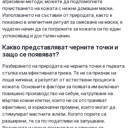
агресивни методи, можете да подпомогнете
почистването на кожата с нежни домашни маски.
Използването на съставки от природата, както е
показано в елегантния ритуал за смесване на маска, е
чудесен начин да се погрижите за кожата си по един
успокояващ и достъпен начин.
Какво представляват черните точки и
защо се появяват?
Разбирането на природата на черните точки е първата
стъпка към ефективната грижа. Те не са признак на
лоша хигиена, а резултат от естествени процеси в
кожата. Основните фактори за появата им включват
повишено производство на себум, натрупване на
мъртви кожни клетки, които не се отстраняват
ефективно, и хормонални промени, които могат да
стимулират мастните жлези. Когато порите са
разширени, те са по-податливи на запушване.
Редовното и нежно почистване е ключово за