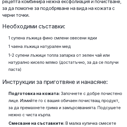
рецепта комбинира нежна ексфолиация и почистване,
за да помогне за подобряване на вида на кожата с
черни точки.
Необходими съставки:
1 супена лъжица фино смлени овесени ядки
1 чаена лъжица натурален мед
1-2 супени лъжици топла запарка от зелен чай или
натурално кисело мляко (достатъчно, за да се получи
паста)
Инструкции за приготвяне и нанасяне:
Подготовка на кожата:
Започнете с добре почистено
лице. Измийте го с вашия обичаен почистващ продукт,
за да премахнете грима и замърсяванията. Подсушете
нежно с чиста кърпа.
Смесване на съставките:
В малка купичка смесете