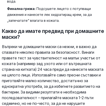
вода.
Финална грижа:
Подсушете лицето с потупващи
движения и нанесете лек хидратиращ крем, за да
„запечатате“ влагата в кожата.
Какво да имате предвид при домашните
маски?
Въпреки че домашните маски са нежни, е важно да
спазвате няколко правила за безопасност. Винаги
правете тест за чувствителност на малък участък от
кожата (например зад ухото или от вътрешната
страна на китката) 24 часа преди да нанесете маската
на цялото лице. Използвайте само пресни съставки и
приготвяйте малко количество, достатъчно за
еднократна употреба, за да избегнете развитието на
бактерии. За видими резултати е необходима
последователност – прилагайте маската 1-2 пъти
седмично, но не по-често, за да не нарушите