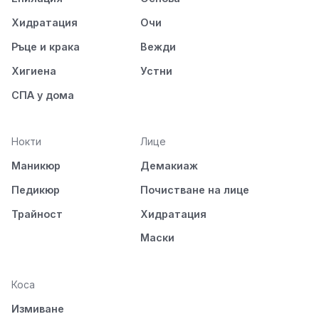
Хидратация
Очи
Ръце и крака
Вежди
Хигиена
Устни
СПА у дома
Нокти
Лице
Маникюр
Демакиаж
Педикюр
Почистване на лице
Трайност
Хидратация
Маски
Коса
Измиване