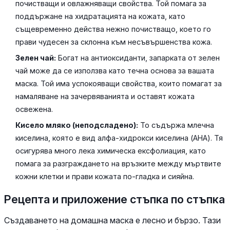
почистващи и овлажняващи свойства. Той помага за
поддържане на хидратацията на кожата, като
същевременно действа нежно почистващо, което го
прави чудесен за склонна към несъвършенства кожа.
Зелен чай:
Богат на антиоксиданти, запарката от зелен
чай може да се използва като течна основа за вашата
маска. Той има успокояващи свойства, които помагат за
намаляване на зачервяванията и оставят кожата
освежена.
Кисело мляко (неподсладено):
То съдържа млечна
киселина, която е вид алфа-хидрокси киселина (AHA). Тя
осигурява много лека химическа ексфолиация, като
помага за разграждането на връзките между мъртвите
кожни клетки и прави кожата по-гладка и сияйна.
Рецепта и приложение стъпка по стъпка
Създаването на домашна маска е лесно и бързо. Тази