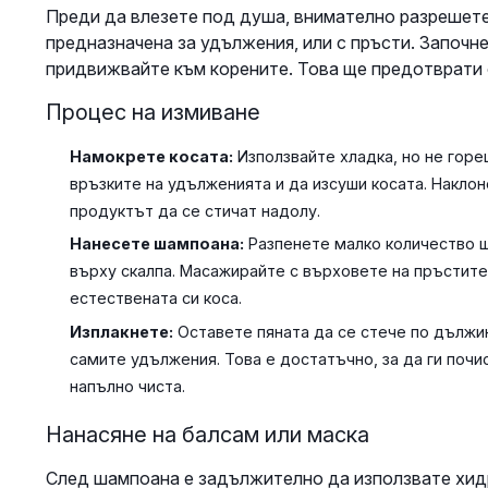
Преди да влезете под душа, внимателно разрешете 
предназначена за удължения, или с пръсти. Започн
придвижвайте към корените. Това ще предотврати 
Процес на измиване
Намокрете косата:
Използвайте хладка, но не гор
връзките на удълженията и да изсуши косата. Наклон
продуктът да се стичат надолу.
Нанесете шампоана:
Разпенете малко количество ш
върху скалпа. Масажирайте с върховете на пръстите
естествената си коса.
Изплакнете:
Оставете пяната да се стече по дължин
самите удължения. Това е достатъчно, за да ги почи
напълно чиста.
Нанасяне на балсам или маска
След шампоана е задължително да използвате хид