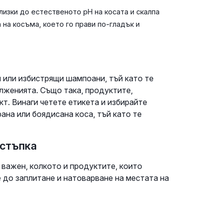
изки до естественото pH на косата и скалпа
а на косъма, което го прави по-гладък и
 или избистрящи шампоани, тъй като те
лженията. Също така, продуктите,
т. Винаги четете етикета и избирайте
ана или боядисана коса, тъй като те
 стъпка
 важен, колкото и продуктите, които
 до заплитане и натоварване на местата на