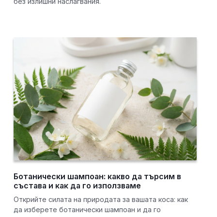
без излишни наслагвания.
Ботанически шампоан: какво да търсим в
състава и как да го използваме
Открийте силата на природата за вашата коса: как
да изберете ботанически шампоан и да го