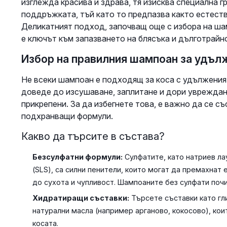
изглежда красива и здрава, тя изисква специална г
поддръжката, тъй като то предпазва както естеств
Деликатният подход, започващ още с избора на ша
е ключът към запазването на блясъка и дълготрайн
Избор на правилния шампоан за удъл
Не всеки шампоан е подходящ за коса с удължения
доведе до изсушаване, заплитане и дори увреждан
прикрепени. За да избегнете това, е важно да се с
подхранващи формули.
Какво да търсите в състава?
Безсулфатни формули:
Сулфатите, като натриев ла
(SLS), са силни пенители, които могат да премахнат 
до сухота и чупливост. Шампоаните без сулфати почи
Хидратиращи съставки:
Търсете съставки като гли
натурални масла (например арганово, кокосово), ко
косата.