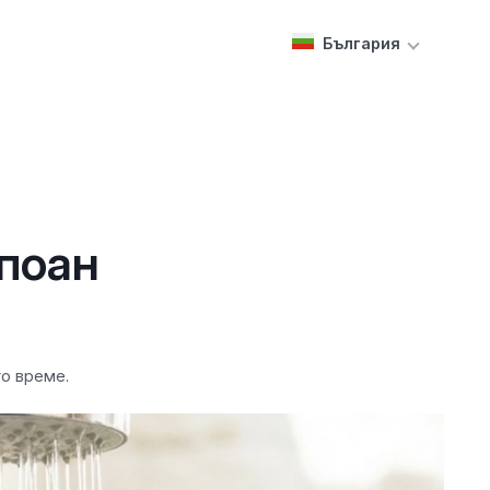
България
мпоан
го време.