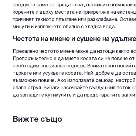
продукта само от средата на дължините към краищ
корените и върху местата на прикрепяне на екстенш
причинят тяхното плъзгане или разхлабване. Остав
минути и изплакнете обилно с хладка вода.
Честота на миене и сушене на удълже
Прекалено честото миене може да изтощи както ес
Препоръчително е да миете косата си не повече от
необходим специален подход. Внимателно попийте 
търкате или усуквате косата. Най-добре е да остав
възможно повече. Ако използвате сешоар, настройт
слаба струя. Винаги насочвайте въздушния поток на
да загладите кутикулите и да предотвратите запли
Вижте също