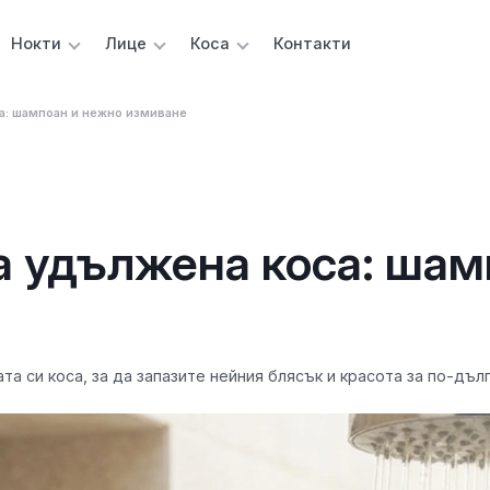
Нокти
Лице
Коса
Контакти
са: шампоан и нежно измиване
а удължена коса: ша
 си коса, за да запазите нейния блясък и красота за по-дъл