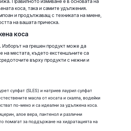
рижа. Правилното измиване е в основата на
ената коса, така и самите удължения.
мпоан и продължаващ с техниката на миене,
остта на вашата прическа.
жена коса
. Изборът на грешен продукт може да
е на местата, където екстеншъните са
ъсредоточите върху продукти с нежни и
урет сулфат (SLES) и натриев лаурил сулфат
естествените масла от косата и скалпа, водейки
стват по-меко и са идеални за удължена коса.
церин, алое вера, пантенол и различни
ито помагат за поддържане на хидратацията на