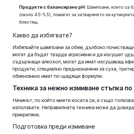
Продукти с балансирано pH:
Шампоани, които са бл
(около 4.5-5.5), помагат за затварянето на кутикулат
блестящ.
Какво да избягвате?
Избягвайте шампоани за обем, дълбоко почистващи
могат да бъдат твърде агресивни и да изсушат удъ
съдържащи алкохол, могат да имат изсушаващ ефек
продукти, специално предназначени за суха, третир
обикновено имат по-щадящи формули.
Техника за нежно измиване стъпка по
Начинът, по който миете косата си, е също толкова
използвате. Неправилната техника може да доведе
прикрепяне.
Подготовка преди измиване