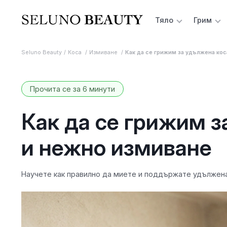
Тяло
Грим
Seluno Beauty
Коса
Измиване
Как да се грижим за удължена ко
Прочита се за 6 минути
Как да се грижим з
и нежно измиване
Научете как правилно да миете и поддържате удължената