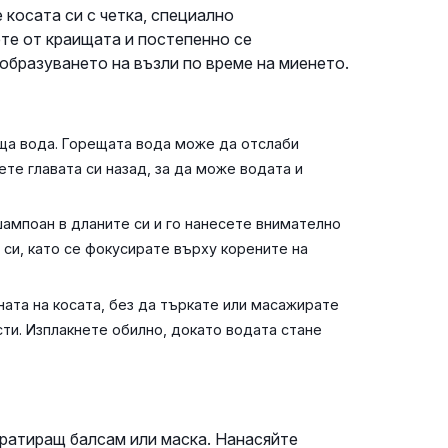
косата си с четка, специално
ете от краищата и постепенно се
образуването на възли по време на миенето.
еща вода. Горещата вода може да отслаби
ете главата си назад, за да може водата и
ампоан в дланите си и го нанесете внимателно
 си, като се фокусирате върху корените на
ата на косата, без да търкате или масажирате
сти. Изплакнете обилно, докато водата стане
ратиращ балсам или маска. Нанасяйте