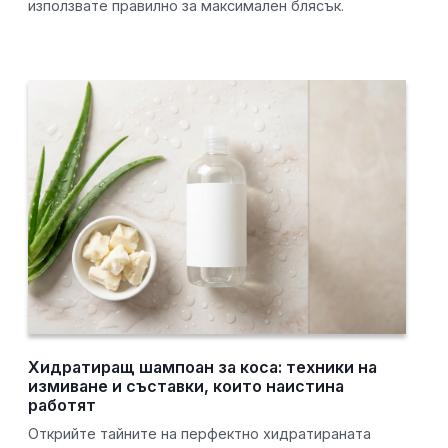
използвате правилно за максимален блясък.
Хидратиращ шампоан за коса: техники на
измиване и съставки, които наистина
работят
Открийте тайните на перфектно хидратираната