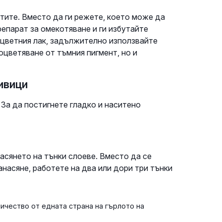
ктите. Вместо да ги режете, което може да
епарат за омекотяване и ги избутайте
 цветния лак, задължително използвайте
оцветяване от тъмния пигмент, но и
 ивици
 За да постигнете гладко и наситено
асянето на тънки слоеве. Вместо да се
насяне, работете на два или дори три тънки
ичество от едната страна на гърлото на