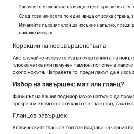
Започнете с нанасяне на ивица в центъра на нокътя, 
След това нанесете по една ивица от всяка страна, з
Изчакайте първият слой да изсъхне напълно, преди 
няколко минути.
Корекции на несъвършенствата
Ако случайно излезете извън очертанията на нокътя
плоска четка или памучен тампон, потопен в лакоч
около нокътя. Направете го, преди лакът да е изсъ
Избор на завършек: мат или гланц?
Финишът на вашия педикюр може напълно да промен
прекрасни възможности както за гланцово, така и з
Гланцов завършек
Класическият гланцов топ лак придава на черния п