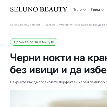
Тяло
Грим
Seluno Beauty
Нокти
Педикюр
Черни нокти на краката: как да ги
Прочита се за 8 минути
Черни нокти на крак
без ивици и да изб
Открийте как да постигнете перфектен черен педикюр б