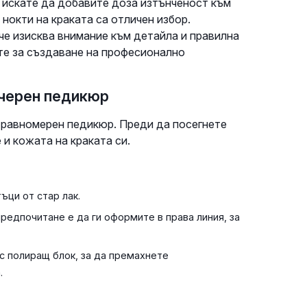
 искате да добавите доза изтънченост към
нокти на краката са отличен избор.
че изисква внимание към детайла и правилна
ите за създаване на професионално
 черен педикюр
 равномерен педикюр. Преди да посегнете
 и кожата на краката си.
ъци от стар лак.
редпочитане е да ги оформите в права линия, за
с полиращ блок, за да премахнете
.