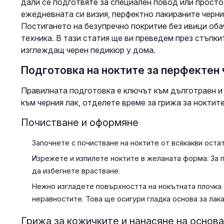
дали се подготвяте за специален повод или просто
ежедневната си визия, перфектно лакираните черни 
Постигането на безупречно покритие без ивици оба
техника. В тази статия ще ви преведем през стъпк
изглеждащ черен педикюр у дома.
Подготовка на ноктите за перфектен
Правилната подготовка е ключът към дълготраен и
към черния лак, отделете време за грижа за ноктите
Почистване и оформяне
Започнете с почистване на ноктите от всякакви остат
Изрежете и изпилете ноктите в желаната форма. За п
да избегнете врастване.
Нежно изгладете повърхността на нокътната плочка 
неравностите. Това ще осигури гладка основа за лака
Грижа за кожичките и нанасяне на основа