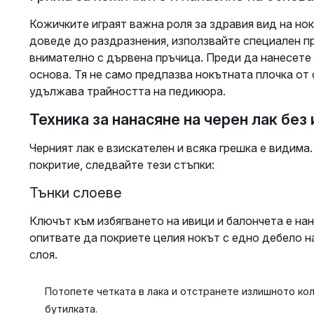
Кожичките играят важна роля за здравия вид на но
доведе до раздразнения, използвайте специален пр
внимателно с дървена пръчица. Преди да нанесете
основа. Тя не само предпазва нокътната плочка от 
удължава трайността на педикюра.
Техника за нанасяне на черен лак без
Черният лак е взискателен и всяка грешка е видима.
покритие, следвайте тези стъпки:
Тънки слоеве
Ключът към избягването на ивици и балончета е нан
опитвате да покриете целия нокът с едно дебело на
слоя.
Потопете четката в лака и отстранете излишното кол
бутилката.