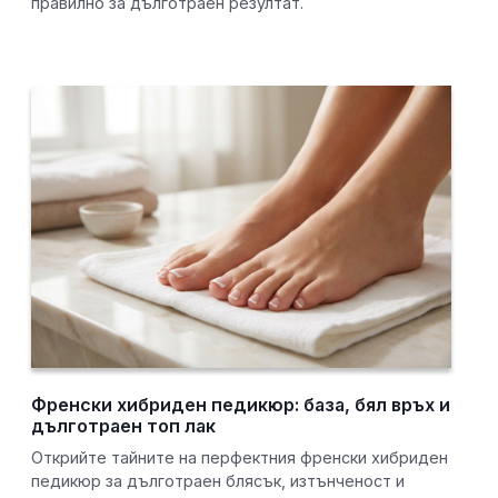
правилно за дълготраен резултат.
Френски хибриден педикюр: база, бял връх и
дълготраен топ лак
Открийте тайните на перфектния френски хибриден
педикюр за дълготраен блясък, изтънченост и