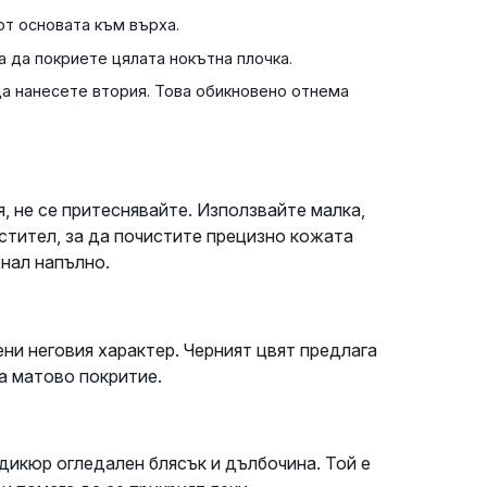
от основата към върха.
а да покриете цялата нокътна плочка.
да нанесете втория. Това обикновено отнема
, не се притеснявайте. Използвайте малка,
истител, за да почистите прецизно кожата
хнал напълно.
и неговия характер. Черният цвят предлага
а матово покритие.
едикюр огледален блясък и дълбочина. Той е