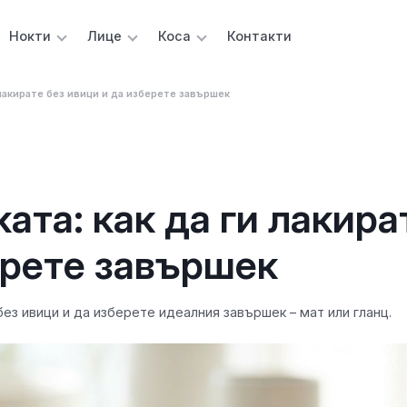
Нокти
Лице
Коса
Контакти
 лакирате без ивици и да изберете завършек
ата: как да ги лакира
ерете завършек
ез ивици и да изберете идеалния завършек – мат или гланц.