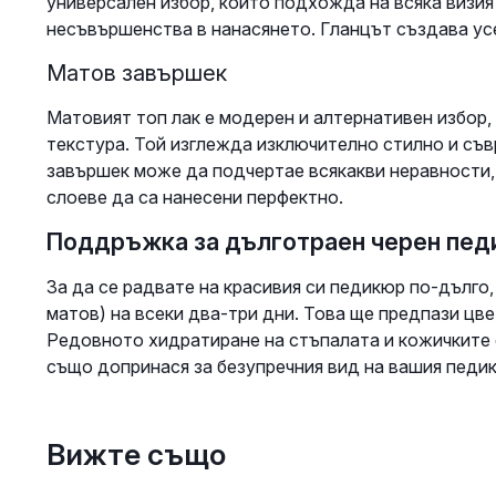
универсален избор, който подхожда на всяка визия 
несъвършенства в нанасянето. Гланцът създава ус
Матов завършек
Матовият топ лак е модерен и алтернативен избор,
текстура. Той изглежда изключително стилно и съв
завършек може да подчертае всякакви неравности,
слоеве да са нанесени перфектно.
Поддръжка за дълготраен черен пе
За да се радвате на красивия си педикюр по-дълго,
матов) на всеки два-три дни. Това ще предпази цве
Редовното хидратиране на стъпалата и кожичките 
също допринася за безупречния вид на вашия педи
Вижте също