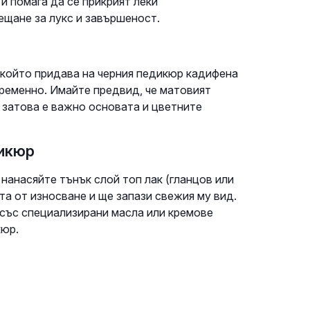
и помага да се прикрият леки
ещане за лукс и завършеност.
 който придава на черния педикюр кадифена
ременно. Имайте предвид, че матовият
 затова е важно основата и цветните
дикюр
 нанасяйте тънък слой топ лак (гланцов или
та от износване и ще запази свежия му вид.
със специализирани масла или кремове
кюр.