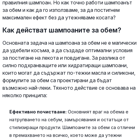
правилния шампоан. Но как точно работи шампоанът
за обем и как да го използваме, за да постигнем
максимален ефект без да утежняваме косата?
Как действат шампоаните за обем?
Основната задача на шампоана за обем не е магически
да удебели косъма, а да създаде оптимални условия
за постигане на лекота и повдигане. За разлика от
силно подхранващите или хидратиращи шампоани,
които могат да съдържат по-тежки масла и силикони,
формулите за обем са проектирани да бъдат
възможно най-леки. Тяхното действие се основава на
няколко принципа:
Ефективно почистване:
Основният враг на обема е
натрупването на себум, замърсявания и остатъци от
стилизиращи продукти. Шампоаните за обем са отлични
в премахването на всичко, което може да утежни