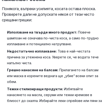
Понякога, въпреки усилията, косата остава плоска.
Проверете дали не допускате някоя от тези често
срещани грешки:
Използване на твърде много продукт:
Повече
шампоан не означава по-чиста коса, а само по-трудно
изплакване и потенциално натрупване.
Недостатъчно изплакване:
Това е най-честата
причина за утежнена коса. Уверете се, че водата тече
напълно чиста.
Грешно нанасяне на балсам:
Прилагането на балсам
или маска в корените веднага ще „убие“ всеки опит за
обем.
Тежки стилизиращи продукти:
Избягвайте
нанасянето на масла, серуми или тежки кремове в
близост до скалпа. Избирайте леки спрейове или пяни за