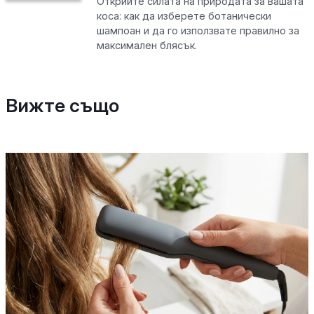
Открийте силата на природата за вашата
коса: как да изберете ботанически
шампоан и да го използвате правилно за
максимален блясък.
Вижте също