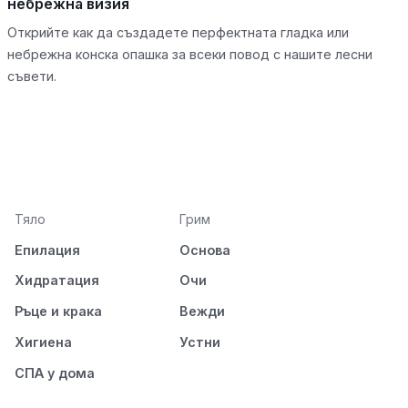
небрежна визия
Открийте как да създадете перфектната гладка или
небрежна конска опашка за всеки повод с нашите лесни
съвети.
Тяло
Грим
Епилация
Основа
Хидратация
Очи
Ръце и крака
Вежди
Хигиена
Устни
СПА у дома