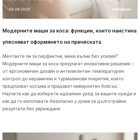
08.08.2026
Измиване
Модерните маши за коса: функции, които наистина
улесняват оформянето на прическата
Мечтаете ли за перфектни, меки вълни без усилия?
Модерните маши за коса предлагат иновативни решения –
от ергономичен дизайн и интелигентен температурен
контрол до керамични и турмалинови покрития, които
предпазват косъма и придават невероятен блясък.
Научете как да изберете идеалния уред за вашите нужди и
как да го използвате безопасно у дома за дълготрайни
резултати без увреждане.