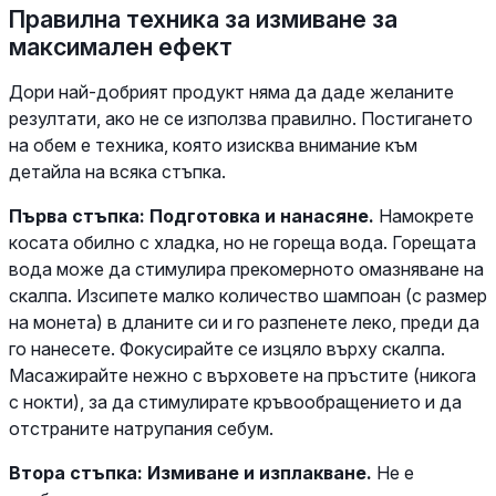
Правилна техника за измиване за
максимален ефект
Дори най-добрият продукт няма да даде желаните
резултати, ако не се използва правилно. Постигането
на обем е техника, която изисква внимание към
детайла на всяка стъпка.
Първа стъпка: Подготовка и нанасяне.
Намокрете
косата обилно с хладка, но не гореща вода. Горещата
вода може да стимулира прекомерното омазняване на
скалпа. Изсипете малко количество шампоан (с размер
на монета) в дланите си и го разпенете леко, преди да
го нанесете. Фокусирайте се изцяло върху скалпа.
Масажирайте нежно с върховете на пръстите (никога
с нокти), за да стимулирате кръвообращението и да
отстраните натрупания себум.
Втора стъпка: Измиване и изплакване.
Не е