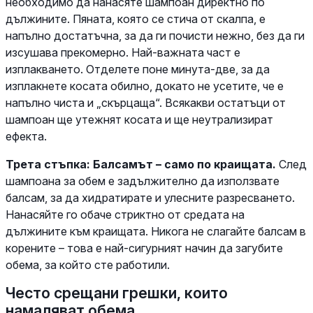
необходимо да нанасяте шампоан директно по
дължините. Пяната, която се стича от скалпа, е
напълно достатъчна, за да ги почисти нежно, без да ги
изсушава прекомерно. Най-важната част е
изплакването. Отделете поне минута-две, за да
изплакнете косата обилно, докато не усетите, че е
напълно чиста и „скърцаща“. Всякакви остатъци от
шампоан ще утежнят косата и ще неутрализират
ефекта.
Трета стъпка: Балсамът – само по краищата.
След
шампоана за обем е задължително да използвате
балсам, за да хидратирате и улесните разресването.
Нанасяйте го обаче стриктно от средата на
дължините към краищата. Никога не слагайте балсам в
корените – това е най-сигурният начин да загубите
обема, за който сте работили.
Често срещани грешки, които
намаляват обема