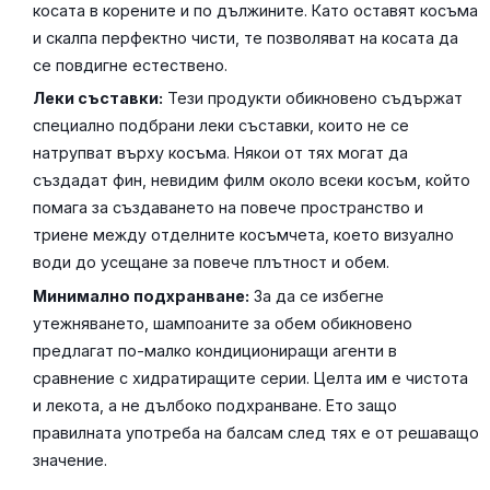
косата в корените и по дължините. Като оставят косъма
и скалпа перфектно чисти, те позволяват на косата да
се повдигне естествено.
Леки съставки:
Тези продукти обикновено съдържат
специално подбрани леки съставки, които не се
натрупват върху косъма. Някои от тях могат да
създадат фин, невидим филм около всеки косъм, който
помага за създаването на повече пространство и
триене между отделните косъмчета, което визуално
води до усещане за повече плътност и обем.
Минимално подхранване:
За да се избегне
утежняването, шампоаните за обем обикновено
предлагат по-малко кондициониращи агенти в
сравнение с хидратиращите серии. Целта им е чистота
и лекота, а не дълбоко подхранване. Ето защо
правилната употреба на балсам след тях е от решаващо
значение.