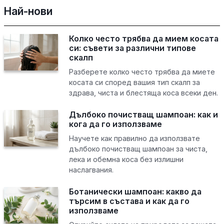
Най-нови
Колко често трябва да мием косата
си: съвети за различни типове
скалп
Разберете колко често трябва да миете
косата си според вашия тип скалп за
здрава, чиста и блестяща коса всеки ден.
Дълбоко почистващ шампоан: как и
кога да го използваме
Научете как правилно да използвате
дълбоко почистващ шампоан за чиста,
лека и обемна коса без излишни
наслагвания.
Ботанически шампоан: какво да
търсим в състава и как да го
използваме