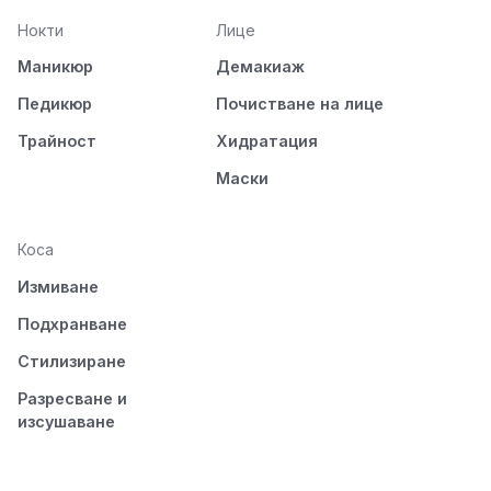
Нокти
Лице
Маникюр
Демакиаж
Педикюр
Почистване на лице
Трайност
Хидратация
Маски
Коса
Измиване
Подхранване
Стилизиране
Разресване и
изсушаване