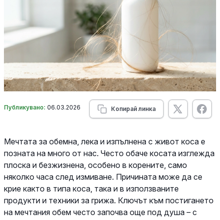
Публикувано:
06.03.2026
Копирай линка
Мечтата за обемна, лека и изпълнена с живот коса е
позната на много от нас. Често обаче косата изглежда
плоска и безжизнена, особено в корените, само
няколко часа след измиване. Причината може да се
крие както в типа коса, така и в използваните
продукти и техники за грижа. Ключът към постигането
на мечтания обем често започва още под душа – с