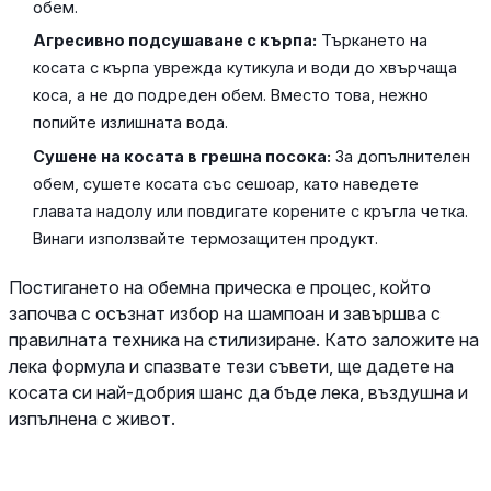
обем.
Агресивно подсушаване с кърпа:
Търкането на
косата с кърпа уврежда кутикула и води до хвърчаща
коса, а не до подреден обем. Вместо това, нежно
попийте излишната вода.
Сушене на косата в грешна посока:
За допълнителен
обем, сушете косата със сешоар, като наведете
главата надолу или повдигате корените с кръгла четка.
Винаги използвайте термозащитен продукт.
Постигането на обемна прическа е процес, който
започва с осъзнат избор на шампоан и завършва с
правилната техника на стилизиране. Като заложите на
лека формула и спазвате тези съвети, ще дадете на
косата си най-добрия шанс да бъде лека, въздушна и
изпълнена с живот.