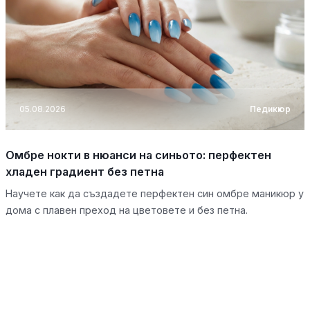
05.08.2026
Педикюр
Омбре нокти в нюанси на синьото: перфектен
хладен градиент без петна
Научете как да създадете перфектен син омбре маникюр у
дома с плавен преход на цветовете и без петна.