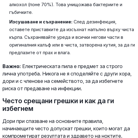
алкохол (поне 70%). Това унищожава бактериите и
гъбичките.
Изсушаване и съхранение:
След дезинфекция,
оставете приставките да изсъхнат напълно върху чиста
кърпа. Съхранявайте уреда и всички негови части в
оригиналния калъф или в чиста, затворена кутия, за да ги
предпазите от прах и влага.
Важно:
Електрическата пила е предмет за строго
лична употреба. Никога не я споделяйте с други хора,
дори и с членове на семейството, за да избегнете
риска от предаване на инфекции.
Често срещани грешки и как да ги
избегнем
Дори при спазване на основните правила,
начинаещите често допускат грешки, които могат да
компрометират резултата и здравето на ноктите.