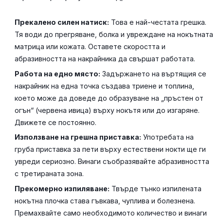
Прекалено силен натиск:
Това е най-честата грешка.
Тя води до прегряване, болка и увреждане на нокътната
матрица или кожата. Оставете скоростта и
абразивността на накрайника да свършат работата.
Работа на едно място:
Задържането на въртящия се
накрайник на една точка създава триене и топлина,
което може да доведе до образуване на „пръстен от
огън“ (червена ивица) върху нокътя или до изгаряне.
Движете се постоянно.
Използване на грешна приставка:
Употребата на
груба приставка за пети върху естествени нокти ще ги
увреди сериозно. Винаги съобразявайте абразивността
с третираната зона.
Прекомерно изпиляване:
Твърде тънко изпилената
нокътна плочка става гъвкава, чуплива и болезнена.
Премахвайте само необходимото количество и винаги