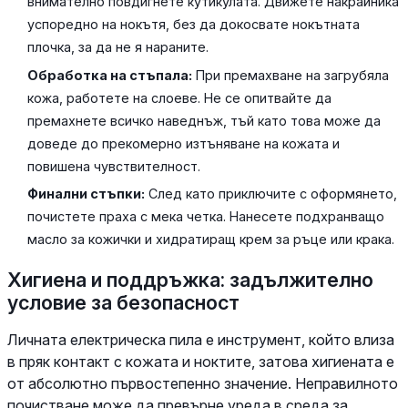
внимателно повдигнете кутикулата. Движете накрайника
успоредно на нокътя, без да докосвате нокътната
плочка, за да не я нараните.
Обработка на стъпала:
При премахване на загрубяла
кожа, работете на слоеве. Не се опитвайте да
премахнете всичко наведнъж, тъй като това може да
доведе до прекомерно изтъняване на кожата и
повишена чувствителност.
Финални стъпки:
След като приключите с оформянето,
почистете праха с мека четка. Нанесете подхранващо
масло за кожички и хидратиращ крем за ръце или крака.
Хигиена и поддръжка: задължително
условие за безопасност
Личната електрическа пила е инструмент, който влиза
в пряк контакт с кожата и ноктите, затова хигиената е
от абсолютно първостепенно значение. Неправилното
почистване може да превърне уреда в среда за