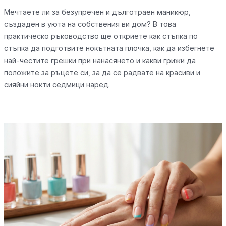
Мечтаете ли за безупречен и дълготраен маникюр,
създаден в уюта на собствения ви дом? В това
практическо ръководство ще откриете как стъпка по
стъпка да подготвите нокътната плочка, как да избегнете
най-честите грешки при нанасянето и какви грижи да
положите за ръцете си, за да се радвате на красиви и
сияйни нокти седмици наред.