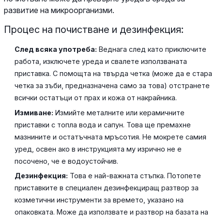
развитие на микроорганизми.
Процес на почистване и дезинфекция:
След всяка употреба:
Веднага след като приключите
работа, изключете уреда и свалете използваната
приставка. С помощта на твърда четка (може да е стара
четка за зъби, предназначена само за това) отстранете
всички остатъци от прах и кожа от накрайника.
Измиване:
Измийте металните или керамичните
приставки с топла вода и сапун. Това ще премахне
мазнините и остатъчната мръсотия. Не мокрете самия
уред, освен ако в инструкцията му изрично не е
посочено, че е водоустойчив.
Дезинфекция:
Това е най-важната стъпка. Потопете
приставките в специален дезинфекциращ разтвор за
козметични инструменти за времето, указано на
опаковката. Може да използвате и разтвор на базата на