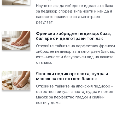
Научете как да изберете идеалната база
за педикюр според типа нокти и как да я
нанесете правилно за дълготраен
резултат.
Френски хибриден педикюр: база,
бял връх и дълготраен топ лак
Открийте тайните на перфектния френски
хибриден педикюр за дълготраен блясък,
изтънченост и безупречен вид на вашите
стъпала.
Японски педикюр: паста, пудра и
масаж за естествен блясък
Открийте тайните на японския педикюр –
естествен ритуал с паста, пудра и нежен
масаж за перфектно гладки и сияйни
нокти у дома.