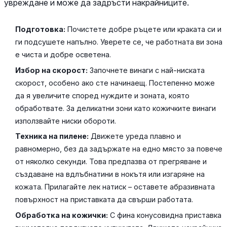
увреждане и може да задръсти накрайниците.
Подготовка:
Почистете добре ръцете или краката си и
ги подсушете напълно. Уверете се, че работната ви зона
е чиста и добре осветена.
Избор на скорост:
Започнете винаги с най-ниската
скорост, особено ако сте начинаещ. Постепенно може
да я увеличите според нуждите и зоната, която
обработвате. За деликатни зони като кожичките винаги
използвайте ниски обороти.
Техника на пилене:
Движете уреда плавно и
равномерно, без да задържате на едно място за повече
от няколко секунди. Това предпазва от прегряване и
създаване на вдлъбнатини в нокътя или изгаряне на
кожата. Прилагайте лек натиск – оставете абразивната
повърхност на приставката да свърши работата.
Обработка на кожички:
С фина конусовидна приставка