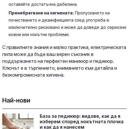
оставяйте достатъчна дебелина.
Пренебрегване на хигиената:
Пропускането на
почистването и дезинфекцията след употреба е
изключително рисковано и може да доведе до сериозни
кожни или нокътни проблеми.
С правилните знания и малко практика, електрическата
пила може да бъде ваш верен съюзник в
поддържането на перфектен маникюр и педикюр.
Ключът е в търпението, вниманието към детайла и
безкомпромисната хигиена.
Най-нови
База за педикюр: видове, как да я
изберем според нокътната плочка
и как да я нанесем