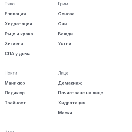
Тяло
Грим
Епилация
Основа
Хидратация
Очи
Ръце и крака
Вежди
Хигиена
Устни
СПА у дома
Нокти
Лице
Маникюр
Демакиаж
Педикюр
Почистване на лице
Трайност
Хидратация
Маски