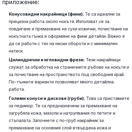
приложение:
Конусовидни накрайници (фини):
Те са идеални за
прецизна работа около нокътя. Използват се за
повдигане и премахване на сухи кожички, почистване на
нокътната гънка и оформяне на фини детайли. Важно е
да се работи с тях на ниски обороти и с минимален
натиск.
Цилиндрични и игловидни фрези:
Тези накрайници
служат за обработка на страничните ръбове на нокътя и
за почистване на пространството под свободния край.
По-тънките варианти позволяват много детайлна
работа.
Големи конуси и дискове (груби):
Това са приставките
за педикюр. Те са предназначени за премахване на
загрубяла кожа, мазоли и натрупвания по петите и
стъпалата. Започнете с по-груб накрайник за
премахване на основния слой втвърдена кожа и