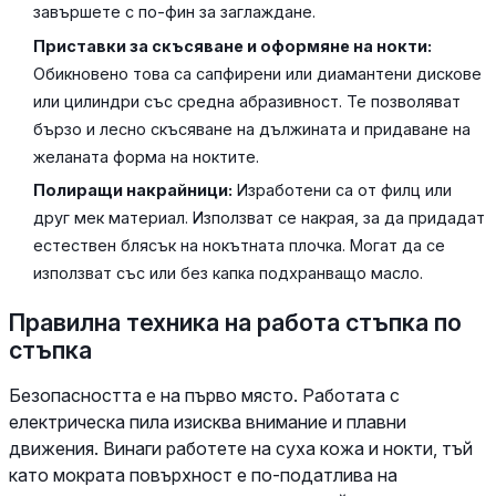
завършете с по-фин за заглаждане.
Приставки за скъсяване и оформяне на нокти:
Обикновено това са сапфирени или диамантени дискове
или цилиндри със средна абразивност. Те позволяват
бързо и лесно скъсяване на дължината и придаване на
желаната форма на ноктите.
Полиращи накрайници:
Изработени са от филц или
друг мек материал. Използват се накрая, за да придадат
естествен блясък на нокътната плочка. Могат да се
използват със или без капка подхранващо масло.
Правилна техника на работа стъпка по
стъпка
Безопасността е на първо място. Работата с
електрическа пила изисква внимание и плавни
движения. Винаги работете на суха кожа и нокти, тъй
като мократа повърхност е по-податлива на