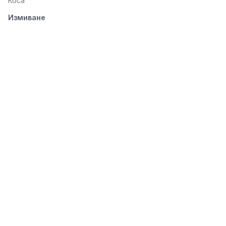
Коса
Измиване
Подхранване
Стилизиране
Разресване и
изсушаване
© 2026 Seluno Beauty