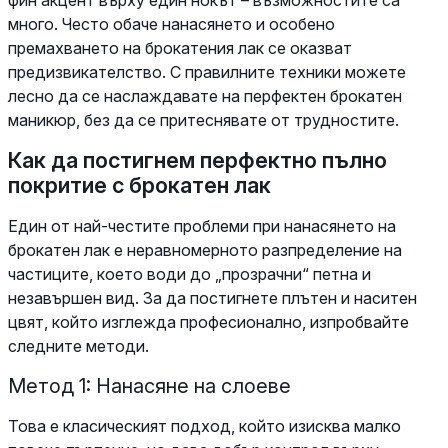
много. Често обаче нанасянето и особено
премахването на брокатения лак се оказват
предизвикателство. С правилните техники можете
лесно да се наслаждавате на перфектен брокатен
маникюр, без да се притеснявате от трудностите.
Как да постигнем перфектно пълно
покритие с брокатен лак
Един от най-честите проблеми при нанасянето на
брокатен лак е неравномерното разпределение на
частиците, което води до „прозрачни“ петна и
незавършен вид. За да постигнете плътен и наситен
цвят, който изглежда професионално, изпробвайте
следните методи.
Метод 1: Нанасяне на слоеве
Това е класическият подход, който изисква малко