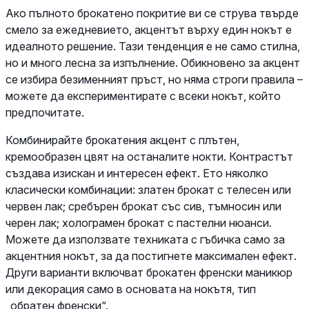
Ако пълното брокатено покритие ви се струва твърде
смело за ежедневието, акцентът върху един нокът е
идеалното решение. Тази тенденция е не само стилна,
но и много лесна за изпълнение. Обикновено за акцент
се избира безименният пръст, но няма строги правила –
можете да експериментирате с всеки нокът, който
предпочитате.
Комбинирайте брокатения акцент с плътен,
кремообразен цвят на останалите нокти. Контрастът
създава изискан и интересен ефект. Ето няколко
класически комбинации: златен брокат с телесен или
червен лак; сребърен брокат със сив, тъмносин или
черен лак; холограмен брокат с пастелни нюанси.
Можете да използвате техниката с гъбичка само за
акцентния нокът, за да постигнете максимален ефект.
Други варианти включват брокатен френски маникюр
или декорация само в основата на нокътя, тип
„обратен френски“.