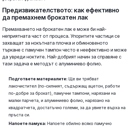
Предизвикателството: как ефективно
да премахнем брокатен лак
Премахването на брокатен лак е може би най-
неприятната част от процеса. Упоритите частици се
захващат за нокътната плочка и обикновеното
търкане с памучен тампон често е неефективно и може
да увреди ноктите. Най-добрият начин за справяне с
тази задача е методът с алуминиево фолио.
Подгответе материалите:
Ще ви трябват
лакочистител (по-силният, съдържащ ацетон, работи
по-добре за брокат), памучни тампони, нарязани на
малки парчета, и алуминиево фолио, нарязано на
квадратчета, достатъчно големи, за да увиете върха на
пръста си.
Напоете памука:
Напоете обилно всяко памучно