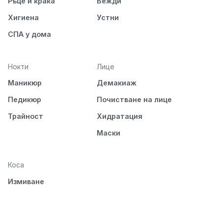
Ръце и крака
Вежди
Хигиена
Устни
СПА у дома
Нокти
Лице
Маникюр
Демакиаж
Педикюр
Почистване на лице
Трайност
Хидратация
Маски
Коса
Измиване
Подхранване
Стилизиране