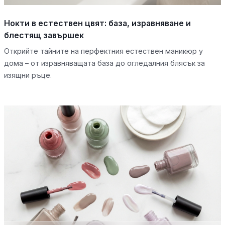
Нокти в естествен цвят: база, изравняване и
блестящ завършек
Открийте тайните на перфектния естествен маникюр у
дома – от изравняващата база до огледалния блясък за
изящни ръце.