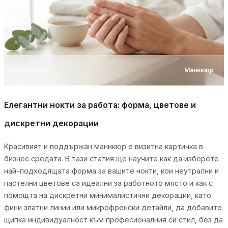
08.08.2026
Маникюр
Елегантни нокти за работа: форма, цветове и
дискретни декорации
Красивият и поддържан маникюр е визитна картичка в
бизнес средата. В тази статия ще научите как да изберете
най-подходящата форма за вашите нокти, кои неутрални и
пастелни цветове са идеални за работното място и как с
помощта на дискретни минималистични декорации, като
фини златни линии или микрофренски детайли, да добавите
щипка индивидуалност към професионалния си стил, без да