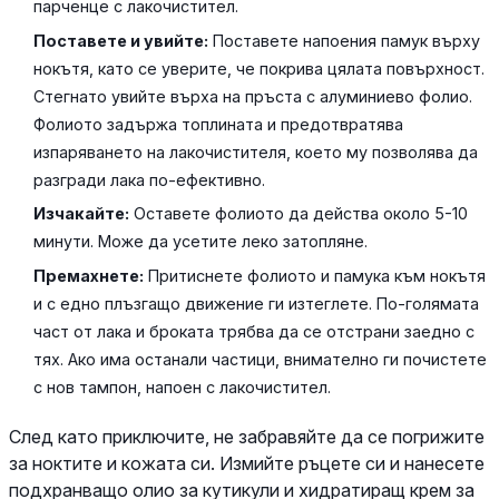
парченце с лакочистител.
Поставете и увийте:
Поставете напоения памук върху
нокътя, като се уверите, че покрива цялата повърхност.
Стегнато увийте върха на пръста с алуминиево фолио.
Фолиото задържа топлината и предотвратява
изпаряването на лакочистителя, което му позволява да
разгради лака по-ефективно.
Изчакайте:
Оставете фолиото да действа около 5-10
минути. Може да усетите леко затопляне.
Премахнете:
Притиснете фолиото и памука към нокътя
и с едно плъзгащо движение ги изтеглете. По-голямата
част от лака и броката трябва да се отстрани заедно с
тях. Ако има останали частици, внимателно ги почистете
с нов тампон, напоен с лакочистител.
След като приключите, не забравяйте да се погрижите
за ноктите и кожата си. Измийте ръцете си и нанесете
подхранващо олио за кутикули и хидратиращ крем за