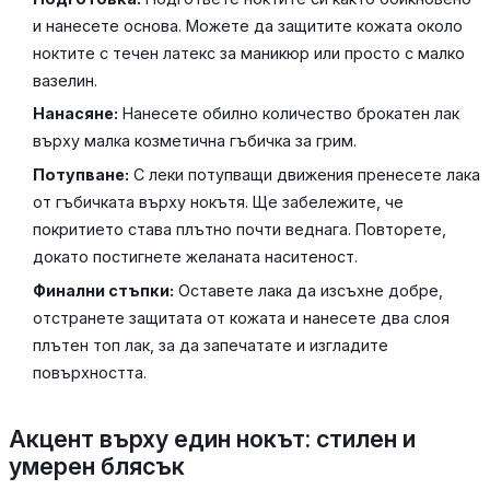
и нанесете основа. Можете да защитите кожата около
ноктите с течен латекс за маникюр или просто с малко
вазелин.
Нанасяне:
Нанесете обилно количество брокатен лак
върху малка козметична гъбичка за грим.
Потупване:
С леки потупващи движения пренесете лака
от гъбичката върху нокътя. Ще забележите, че
покритието става плътно почти веднага. Повторете,
докато постигнете желаната наситеност.
Финални стъпки:
Оставете лака да изсъхне добре,
отстранете защитата от кожата и нанесете два слоя
плътен топ лак, за да запечатате и изгладите
повърхността.
Акцент върху един нокът: стилен и
умерен блясък