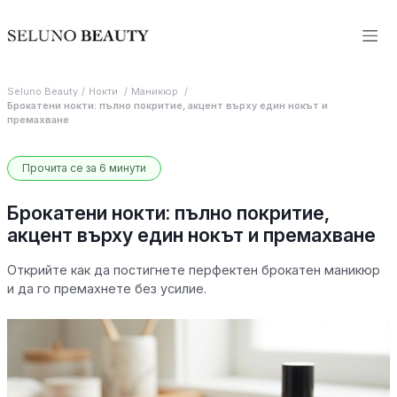
Seluno Beauty
Нокти
Маникюр
Брокатени нокти: пълно покритие, акцент върху един нокът и
премахване
Прочита се за 6 минути
Брокатени нокти: пълно покритие,
акцент върху един нокът и премахване
Открийте как да постигнете перфектен брокатен маникюр
и да го премахнете без усилие.