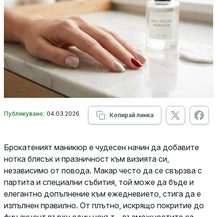
Публикувано:
04.03.2026
Копирай линка
Брокатеният маникюр е чудесен начин да добавите
нотка блясък и празничност към визията си,
независимо от повода. Макар често да се свързва с
партита и специални събития, той може да бъде и
елегантно допълнение към ежедневието, стига да е
изпълнен правилно. От плътно, искрящо покритие до
фин акцент върху един нокът – възможностите са