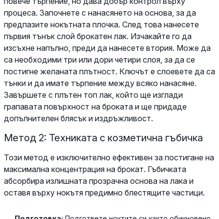
повече търпение, но дава добър контрол върху
процеса. Започнете с нанасянето на основа, за да
предпазите нокътната плочка. След това нанесете
първия тънък слой брокатен лак. Изчакайте го да
изсъхне напълно, преди да нанесете втория. Може да
са необходими три или дори четири слоя, за да се
постигне желаната плътност. Ключът е слоевете да са
тънки и да имате търпение между всяко нанасяне.
Завършете с плътен топ лак, който ще изглади
грапавата повърхност на броката и ще придаде
допълнителен блясък и издръжливост.
Метод 2: Техниката с козметична гъбичка
Този метод е изключително ефективен за постигане на
максимална концентрация на брокат. Гъбичката
абсорбира излишната прозрачна основа на лака и
оставя върху нокътя предимно блестящите частици.
Подготовка:
Подгответе ноктите си както обикновено