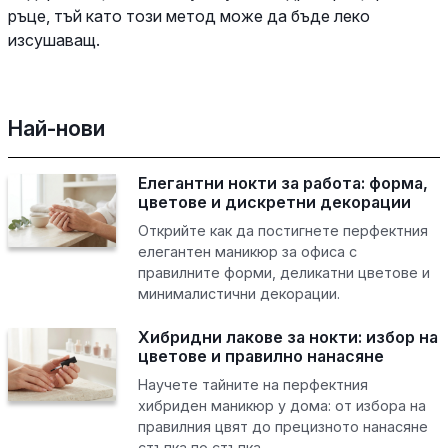
ръце, тъй като този метод може да бъде леко
изсушаващ.
Най-нови
Елегантни нокти за работа: форма,
цветове и дискретни декорации
Открийте как да постигнете перфектния
елегантен маникюр за офиса с
правилните форми, деликатни цветове и
минималистични декорации.
Хибридни лакове за нокти: избор на
цветове и правилно нанасяне
Научете тайните на перфектния
хибриден маникюр у дома: от избора на
правилния цвят до прецизното нанасяне
стъпка по стъпка.