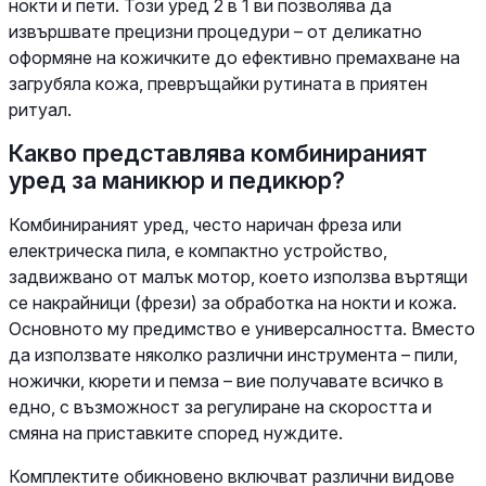
нокти и пети. Този уред 2 в 1 ви позволява да
извършвате прецизни процедури – от деликатно
оформяне на кожичките до ефективно премахване на
загрубяла кожа, превръщайки рутината в приятен
ритуал.
Какво представлява комбинираният
уред за маникюр и педикюр?
Комбинираният уред, често наричан фреза или
електрическа пила, е компактно устройство,
задвижвано от малък мотор, което използва въртящи
се накрайници (фрези) за обработка на нокти и кожа.
Основното му предимство е универсалността. Вместо
да използвате няколко различни инструмента – пили,
ножички, кюрети и пемза – вие получавате всичко в
едно, с възможност за регулиране на скоростта и
смяна на приставките според нуждите.
Комплектите обикновено включват различни видове