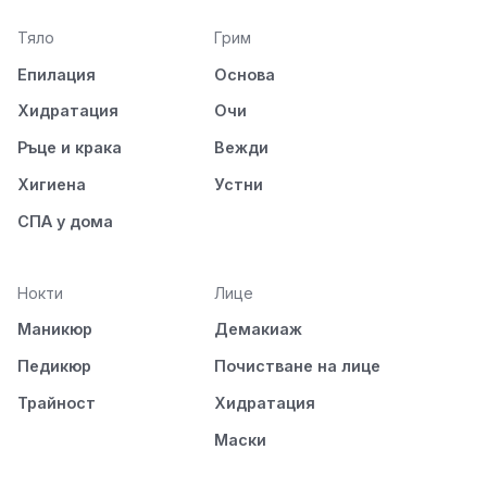
Тяло
Грим
Епилация
Основа
Хидратация
Очи
Ръце и крака
Вежди
Хигиена
Устни
СПА у дома
Нокти
Лице
Маникюр
Демакиаж
Педикюр
Почистване на лице
Трайност
Хидратация
Маски