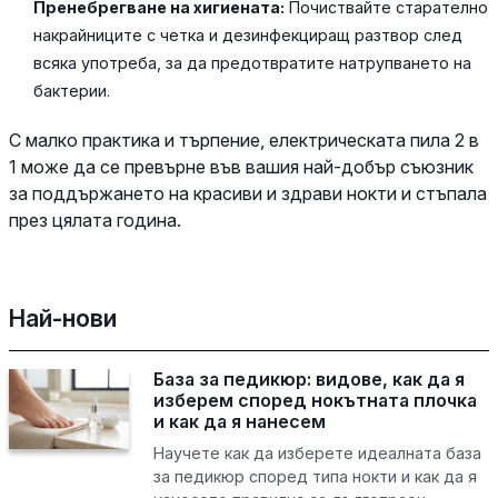
Пренебрегване на хигиената:
Почиствайте старателно
накрайниците с четка и дезинфекциращ разтвор след
всяка употреба, за да предотвратите натрупването на
бактерии.
С малко практика и търпение, електрическата пила 2 в
1 може да се превърне във вашия най-добър съюзник
за поддържането на красиви и здрави нокти и стъпала
през цялата година.
Най-нови
База за педикюр: видове, как да я
изберем според нокътната плочка
и как да я нанесем
Научете как да изберете идеалната база
за педикюр според типа нокти и как да я