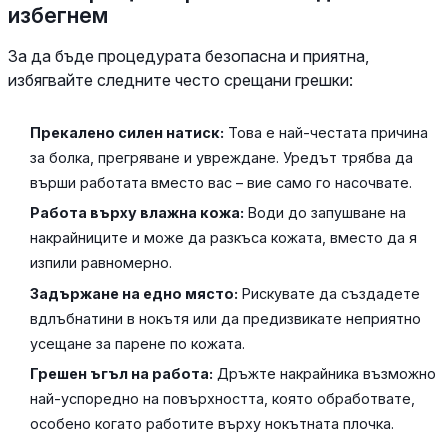
избегнем
За да бъде процедурата безопасна и приятна,
избягвайте следните често срещани грешки:
Прекалено силен натиск:
Това е най-честата причина
за болка, прегряване и увреждане. Уредът трябва да
върши работата вместо вас – вие само го насочвате.
Работа върху влажна кожа:
Води до запушване на
накрайниците и може да разкъса кожата, вместо да я
изпили равномерно.
Задържане на едно място:
Рискувате да създадете
вдлъбнатини в нокътя или да предизвикате неприятно
усещане за парене по кожата.
Грешен ъгъл на работа:
Дръжте накрайника възможно
най-успоредно на повърхността, която обработвате,
особено когато работите върху нокътната плочка.