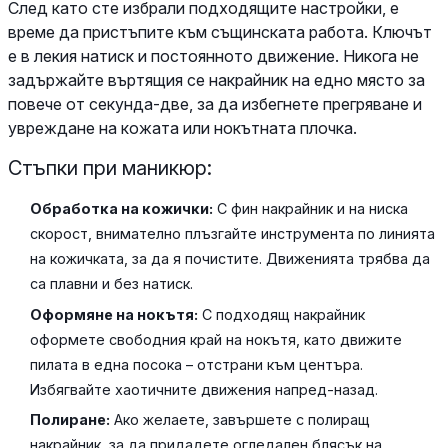
След като сте избрали подходящите настройки, е
време да пристъпите към същинската работа. Ключът
е в лекия натиск и постоянното движение. Никога не
задържайте въртящия се накрайник на едно място за
повече от секунда-две, за да избегнете прегряване и
увреждане на кожата или нокътната плочка.
Стъпки при маникюр:
Обработка на кожички:
С фин накрайник и на ниска
скорост, внимателно плъзгайте инструмента по линията
на кожичката, за да я почистите. Движенията трябва да
са плавни и без натиск.
Оформяне на нокътя:
С подходящ накрайник
оформете свободния край на нокътя, като движите
пилата в една посока – отстрани към центъра.
Избягвайте хаотичните движения напред-назад.
Полиране:
Ако желаете, завършете с полиращ
накрайник, за да придадете огледален блясък на