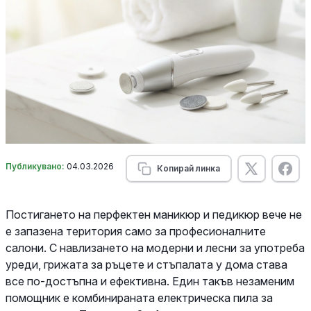
Публикувано:
04.03.2026
Копирай линка
Постигането на перфектен маникюр и педикюр вече не
е запазена територия само за професионалните
салони. С навлизането на модерни и лесни за употреба
уреди, грижата за ръцете и стъпалата у дома става
все по-достъпна и ефективна. Един такъв незаменим
помощник е комбинираната електрическа пила за