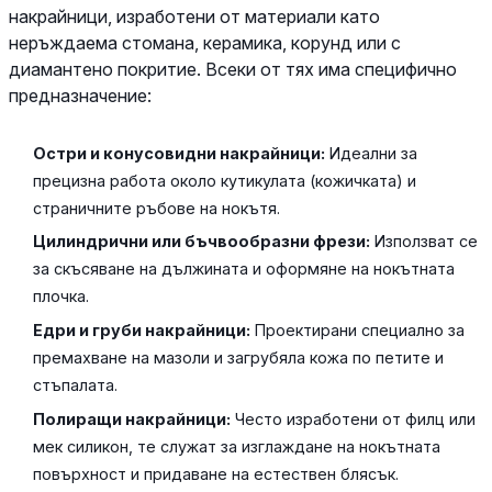
накрайници, изработени от материали като
неръждаема стомана, керамика, корунд или с
диамантено покритие. Всеки от тях има специфично
предназначение:
Остри и конусовидни накрайници:
Идеални за
прецизна работа около кутикулата (кожичката) и
страничните ръбове на нокътя.
Цилиндрични или бъчвообразни фрези:
Използват се
за скъсяване на дължината и оформяне на нокътната
плочка.
Едри и груби накрайници:
Проектирани специално за
премахване на мазоли и загрубяла кожа по петите и
стъпалата.
Полиращи накрайници:
Често изработени от филц или
мек силикон, те служат за изглаждане на нокътната
повърхност и придаване на естествен блясък.