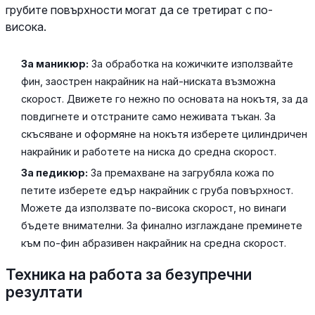
грубите повърхности могат да се третират с по-
висока.
За маникюр:
За обработка на кожичките използвайте
фин, заострен накрайник на най-ниската възможна
скорост. Движете го нежно по основата на нокътя, за да
повдигнете и отстраните само неживата тъкан. За
скъсяване и оформяне на нокътя изберете цилиндричен
накрайник и работете на ниска до средна скорост.
За педикюр:
За премахване на загрубяла кожа по
петите изберете едър накрайник с груба повърхност.
Можете да използвате по-висока скорост, но винаги
бъдете внимателни. За финално изглаждане преминете
към по-фин абразивен накрайник на средна скорост.
Техника на работа за безупречни
резултати