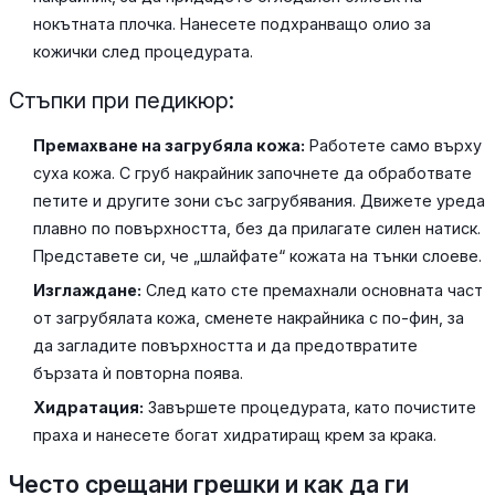
нокътната плочка. Нанесете подхранващо олио за
кожички след процедурата.
Стъпки при педикюр:
Премахване на загрубяла кожа:
Работете само върху
суха кожа. С груб накрайник започнете да обработвате
петите и другите зони със загрубявания. Движете уреда
плавно по повърхността, без да прилагате силен натиск.
Представете си, че „шлайфате“ кожата на тънки слоеве.
Изглаждане:
След като сте премахнали основната част
от загрубялата кожа, сменете накрайника с по-фин, за
да загладите повърхността и да предотвратите
бързата ѝ повторна поява.
Хидратация:
Завършете процедурата, като почистите
праха и нанесете богат хидратиращ крем за крака.
Често срещани грешки и как да ги