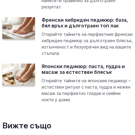
нанесете правилно за дълготраен
резултат.
Френски хибриден педикюр: база,
бял връх и дълготраен топ лак
Открийте тайните на перфектния френски
хибриден педикюр за дълготраен блясък,
изтънченост и безупречен вид на вашите
стъпала.
Японски педикюр: паста, пудра и
масаж за естествен блясък
Открийте тайните на японския педикюр –
естествен ритуал с паста, пудра и нежен
масаж за перфектно гладки и сияйни
нокти у дома.
Вижте също