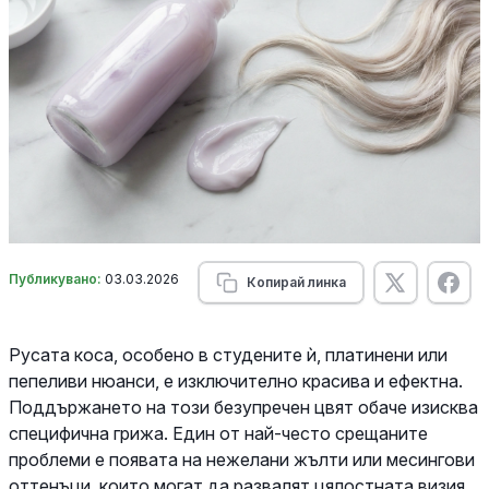
Публикувано:
03.03.2026
Копирай линка
Русата коса, особено в студените ѝ, платинени или
пепеливи нюанси, е изключително красива и ефектна.
Поддържането на този безупречен цвят обаче изисква
специфична грижа. Един от най-често срещаните
проблеми е появата на нежелани жълти или месингови
оттенъци, които могат да развалят цялостната визия.