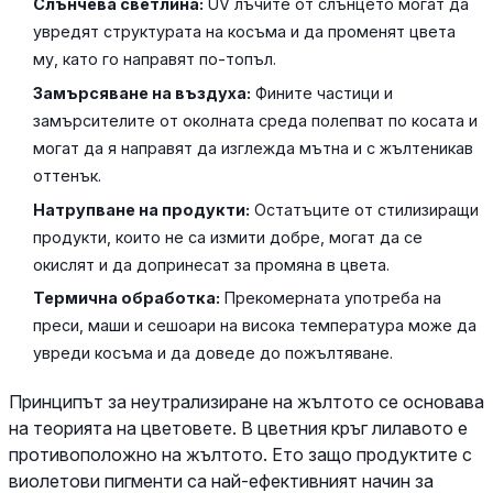
Слънчева светлина:
UV лъчите от слънцето могат да
увредят структурата на косъма и да променят цвета
му, като го направят по-топъл.
Замърсяване на въздуха:
Фините частици и
замърсителите от околната среда полепват по косата и
могат да я направят да изглежда мътна и с жълтеникав
оттенък.
Натрупване на продукти:
Остатъците от стилизиращи
продукти, които не са измити добре, могат да се
окислят и да допринесат за промяна в цвета.
Термична обработка:
Прекомерната употреба на
преси, маши и сешоари на висока температура може да
увреди косъма и да доведе до пожълтяване.
Принципът за неутрализиране на жълтото се основава
на теорията на цветовете. В цветния кръг лилавото е
противоположно на жълтото. Ето защо продуктите с
виолетови пигменти са най-ефективният начин за