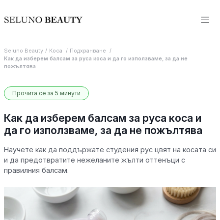
Seluno Beauty
Коса
Подхранване
Как да изберем балсам за руса коса и да го използваме, за да не
пожълтява
Прочита се за 5 минути
Как да изберем балсам за руса коса и
да го използваме, за да не пожълтява
Научете как да поддържате студения рус цвят на косата си
и да предотвратите нежеланите жълти оттенъци с
правилния балсам.