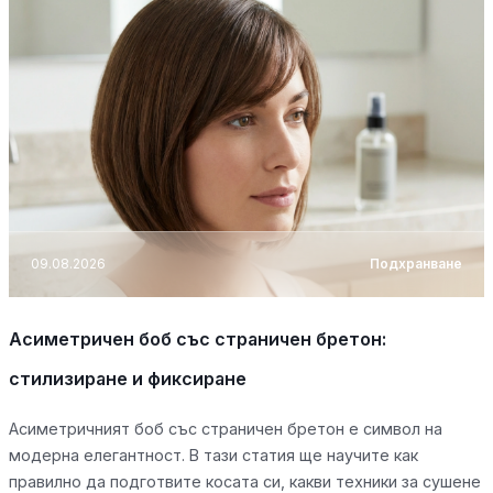
09.08.2026
Подхранване
Асиметричен боб със страничен бретон:
стилизиране и фиксиране
Асиметричният боб със страничен бретон е символ на
модерна елегантност. В тази статия ще научите как
правилно да подготвите косата си, какви техники за сушене