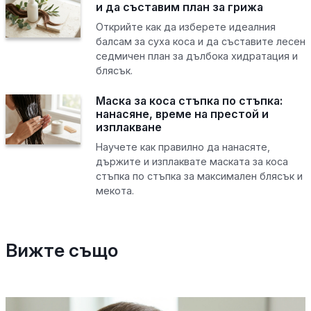
и да съставим план за грижа
Открийте как да изберете идеалния
балсам за суха коса и да съставите лесен
седмичен план за дълбока хидратация и
блясък.
Маска за коса стъпка по стъпка:
нанасяне, време на престой и
изплакване
Научете как правилно да нанасяте,
държите и изплаквате маската за коса
стъпка по стъпка за максимален блясък и
мекота.
Вижте също