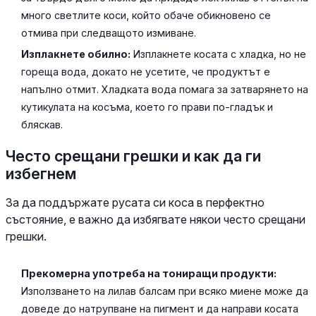
много светлите коси, който обаче обикновено се
отмива при следващото измиване.
Изплакнете обилно:
Изплакнете косата с хладка, но не
гореща вода, докато не усетите, че продуктът е
напълно отмит. Хладката вода помага за затварянето на
кутикулата на косъма, което го прави по-гладък и
бляскав.
Често срещани грешки и как да ги
избегнем
За да поддържате русата си коса в перфектно
състояние, е важно да избягвате някои често срещани
грешки.
Прекомерна употреба на тониращи продукти:
Използването на лилав балсам при всяко миене може да
доведе до натрупване на пигмент и да направи косата