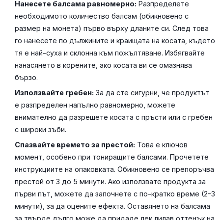
Нанесете балсама равномерно:
Разпределете
необходимото количество балсам (обикновено с
размер на монета) първо върху дланите си. След това
го нанесете по дължините и краищата на косата, където
тя е най-суха и склонна към пожълтяване. Избягвайте
нанасянето в корените, ако косата ви се омазнява
бързо.
Използвайте гребен:
За да сте сигурни, че продуктът
е разпределен напълно равномерно, можете
внимателно да разрешете косата с пръсти или с гребен
с широки зъби.
Спазвайте времето за престой:
Това е ключов
момент, особено при тониращите балсами. Прочетете
инструкциите на опаковката. Обикновено се препоръчва
престой от 3 до 5 минути. Ако използвате продукта за
първи път, можете да започнете с по-кратко време (2-3
минути), за да оцените ефекта. Оставянето на балсама
за твърде дълго може да придаде лек лилав оттенък на