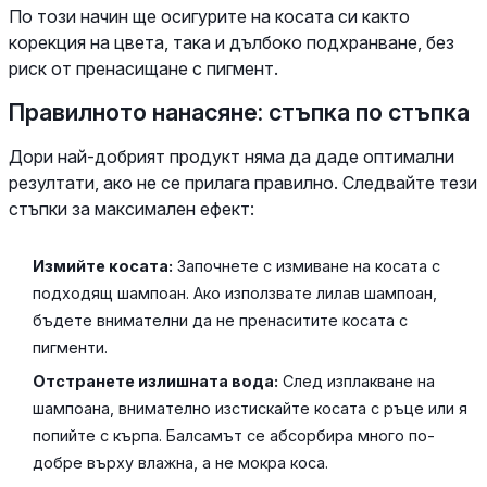
По този начин ще осигурите на косата си както
корекция на цвета, така и дълбоко подхранване, без
риск от пренасищане с пигмент.
Правилното нанасяне: стъпка по стъпка
Дори най-добрият продукт няма да даде оптимални
резултати, ако не се прилага правилно. Следвайте тези
стъпки за максимален ефект:
Измийте косата:
Започнете с измиване на косата с
подходящ шампоан. Ако използвате лилав шампоан,
бъдете внимателни да не пренаситите косата с
пигменти.
Отстранете излишната вода:
След изплакване на
шампоана, внимателно изстискайте косата с ръце или я
попийте с кърпа. Балсамът се абсорбира много по-
добре върху влажна, а не мокра коса.