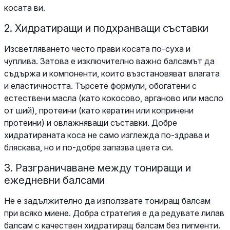
косата ви.
2. Хидратиращи и подхранващи съставки
Изсветляването често прави косата по-суха и
чуплива. Затова е изключително важно балсамът да
съдържа и компоненти, които възстановяват влагата
и еластичността. Търсете формули, обогатени с
естествени масла (като кокосово, арганово или масло
от ший), протеини (като кератин или копринени
протеини) и овлажняващи съставки. Добре
хидратираната коса не само изглежда по-здрава и
бляскава, но и по-добре запазва цвета си.
3. Разграничаване между тониращи и
ежедневни балсами
Не е задължително да използвате тониращ балсам
при всяко миене. Добра стратегия е да редувате лилав
балсам с качествен хидратиращ балсам без пигменти.