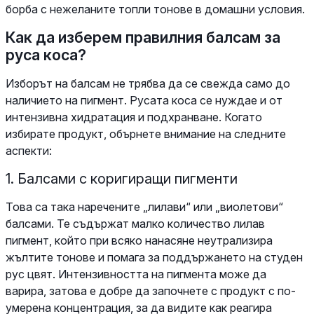
борба с нежеланите топли тонове в домашни условия.
Как да изберем правилния балсам за
руса коса?
Изборът на балсам не трябва да се свежда само до
наличието на пигмент. Русата коса се нуждае и от
интензивна хидратация и подхранване. Когато
избирате продукт, обърнете внимание на следните
аспекти:
1. Балсами с коригиращи пигменти
Това са така наречените „лилави“ или „виолетови“
балсами. Те съдържат малко количество лилав
пигмент, който при всяко нанасяне неутрализира
жълтите тонове и помага за поддържането на студен
рус цвят. Интензивността на пигмента може да
варира, затова е добре да започнете с продукт с по-
умерена концентрация, за да видите как реагира