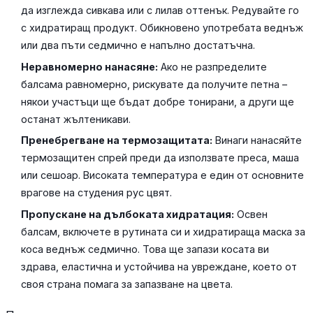
да изглежда сивкава или с лилав оттенък. Редувайте го
с хидратиращ продукт. Обикновено употребата веднъж
или два пъти седмично е напълно достатъчна.
Неравномерно нанасяне:
Ако не разпределите
балсама равномерно, рискувате да получите петна –
някои участъци ще бъдат добре тонирани, а други ще
останат жълтеникави.
Пренебрегване на термозащитата:
Винаги нанасяйте
термозащитен спрей преди да използвате преса, маша
или сешоар. Високата температура е един от основните
врагове на студения рус цвят.
Пропускане на дълбоката хидратация:
Освен
балсам, включете в рутината си и хидратираща маска за
коса веднъж седмично. Това ще запази косата ви
здрава, еластична и устойчива на увреждане, което от
своя страна помага за запазване на цвета.