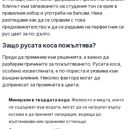
Ключът към запазването на студения тон се крие в
правилния избор и употреба на балсам. Нека
разгледаме как да се справим с това
предизвикателство и да се радваме на перфектния си
рус цвят за по-дълго.
Защо русата коса пожълтява?
Преди да преминем към решенията, е важно да
разберем причините за пожълтяването. Русата коса,
особено изсветлената, е по-пореста и уязвима към
външни влияния. Няколко фактора могат да
допринесат за промяната в цвета:
Минерали в твърдата вода:
Желязото и медта, които
се съдържат във водата, могат да се натрупат върху
косъма и да причинят оксидация, водеща до
жълтеникави или оранжеви оттенъци.