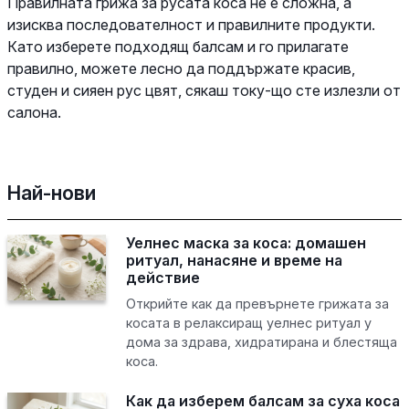
Правилната грижа за русата коса не е сложна, а
изисква последователност и правилните продукти.
Като изберете подходящ балсам и го прилагате
правилно, можете лесно да поддържате красив,
студен и сияен рус цвят, сякаш току-що сте излезли от
салона.
Най-нови
Уелнес маска за коса: домашен
ритуал, нанасяне и време на
действие
Открийте как да превърнете грижата за
косата в релаксиращ уелнес ритуал у
дома за здрава, хидратирана и блестяща
коса.
Как да изберем балсам за суха коса