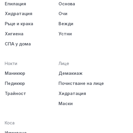
Епилация
Основа
Хидратация
Очи
Ръце и крака
Вежди
Хигиена
Устни
СПА у дома
Нокти
Лице
Маникюр
Демакиаж
Педикюр
Почистване на лице
Трайност
Хидратация
Маски
Коса
Измиване